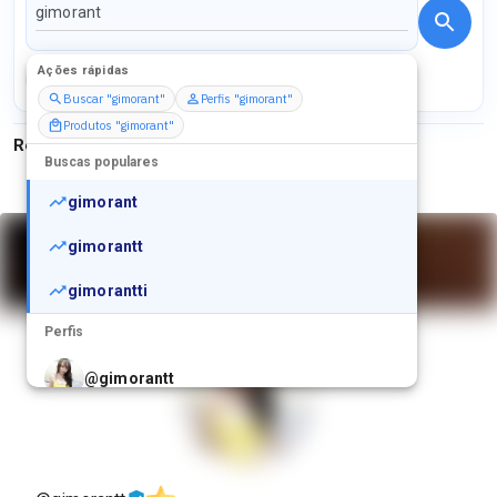
Ações rápidas
Perfis
Serviços
Packs
Buscar "gimorant"
Perfis "gimorant"
Produtos "gimorant"
Resultados para
"
gimorant
"
Buscas populares
gimorant
gimorantt
gimorantti
Perfis
@
gimorantt