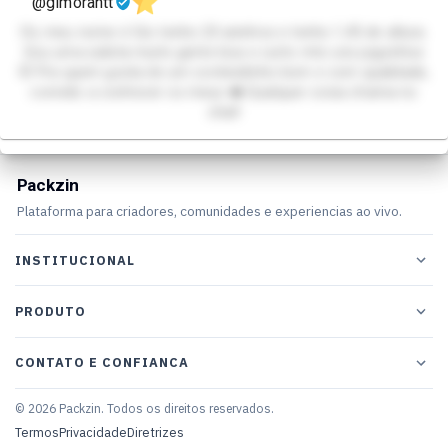
@gimorantt
Oii, meu nome é Gio tenho 20 aninhos e tenho 1,45 de altura.
Sou uma sulista muito gente boa e curto mto uns joguinhos
🤭 Pra quem gosta de um conteúdinho bom e com qualidade,
convido a conhecer os meus ❤️ Qualquer coisa chama no
chat!
Packzin
Plataforma para criadores, comunidades e experiencias ao vivo.
INSTITUCIONAL
PRODUTO
CONTATO E CONFIANCA
© 2026 Packzin. Todos os direitos reservados.
Termos
Privacidade
Diretrizes