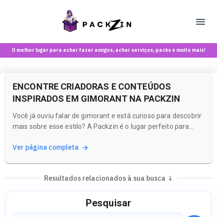
O melhor lugar para achar fazer amigos, achar serviços, packs e muito mais!
ENCONTRE CRIADORAS E CONTEÚDOS
INSPIRADOS EM GIMORANT NA PACKZIN
Você já ouviu falar de gimorant e está curioso para descobrir
mais sobre esse estilo? A Packzin é o lugar perfeito para
você! Nossa plataforma combina o melhor de uma rede
Ver página completa
social e um marketplace, oferecendo uma experiência única
para maiores de 18 anos que buscam conteúdos e
comunidades que...
Resultados relacionados à sua busca ↓
Pesquisar