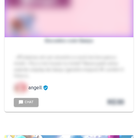
Encontro com Ganyu
- 💕Estamos em um encontro e você me levo para o
motel ~Pq vc me trouxe no motel? Nesse pack estou
usando cosplay da Ganyu (genshin impact) 🌟 contém 5
fotos e…
angell.
R$
30
CHAT