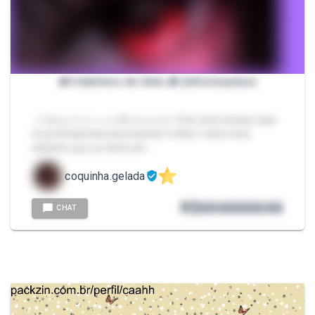
🧊 Cubinhos de Gelo 🧊 (informações)
- 𝐴 â𝑛𝑠𝑖𝑎 𝑑𝑒 𝑡𝑒𝑟 𝑒 𝑜 𝑡𝑒𝑠ã𝑜 𝑑𝑒 𝑝𝑜𝑠𝑠𝑢𝑖𝑟 Criei esse espaço aqui
no perfil apenas para explicar melhor sobre esse
clubinho que eu tanto am…
coquinha.gelada
R$
666666666
CHAT