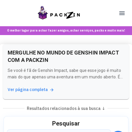
O melhor lugar para achar fazer amigos, achar serviços, packs e muito mais!
MERGULHE NO MUNDO DE GENSHIN IMPACT
COM A PACKZIN
Se você é fã de Genshin Impact, sabe que esse jogo é muito
mais do que apenas uma aventura em um mundo aberto. É
uma experiência rica em histórias, personagens cativantes e
Ver página completa
uma comunidade vibrante. Na Packzin, você pode explorar
tudo isso e muito mais, conectando-se com criadoras e
conteúdos que...
Resultados relacionados à sua busca ↓
Pesquisar