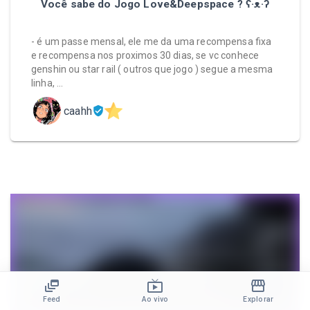
Você sabe do Jogo Love&Deepspace ? ʕ⁠·⁠ᴥ⁠·⁠ʔ
- é um passe mensal, ele me da uma recompensa fixa
e recompensa nos proximos 30 dias, se vc conhece
genshin ou star rail ( outros que jogo ) segue a mesma
linha, …
caahh
Feed
Ao vivo
Explorar