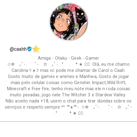
@caahh
Amiga - Otaku - Geek - Gamer
✩✼ ｡ﾟ･ ﾟ･ ☆ ｡ﾟ･ . ° . * ★ ✩ೃ Olá, eu me chamo
Carolina ʕ⁠·⁠ᴥ⁠·⁠ʔ mas vc pode me chamar de Carol o Caah.
Gosto muito de games e animes e Manhwa, Gosto de jogar
mais pelo celular coisas como Genshin Impact,Wild Rrift,
Minecraft e Free Fire, tenho meu note mas ele n roda coisas
muito pesadas, jogo nele The Witcher 3 e Stardew Valley.
Não aceito nada +18, usem o chat para tirar dúvidas sobre os
serviços e respeito sempre ^^ ⁠ᄒ⁠ᴥ⁠ᄒ⁠- ✩✼ ｡ﾟ･ ﾟ･ ☆ ｡ﾟ･
. ° . * ★ ✩ೃ