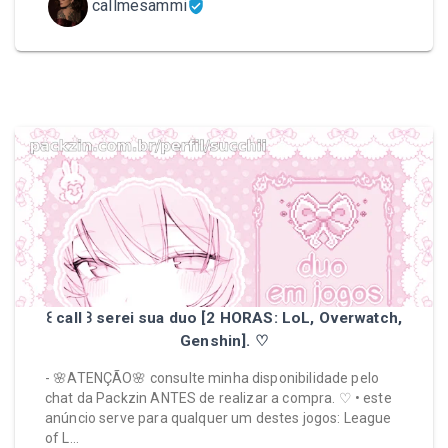
callmesammi
꒰ call ꒱ serei sua duo [2 HORAS: LoL, Overwatch,
Genshin]. ♡
- 🌸ATENÇÃO🌸 consulte minha disponibilidade pelo
chat da Packzin ANTES de realizar a compra. ♡ • este
anúncio serve para qualquer um destes jogos: League
of L…