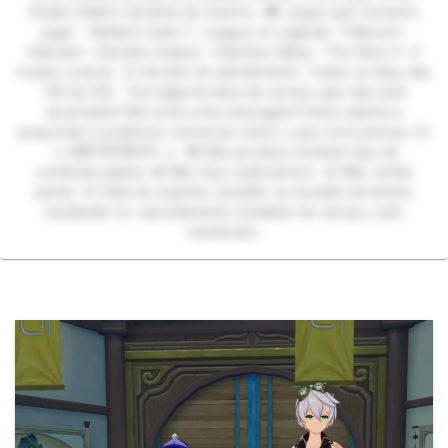
Studio Ghibli e amante de cinema. 🎮 Jogos que costumo
jogar: • Baldur's Gate 3 • League of Legends • Palword •
Valorant • Genshin Impact • Stardew Valley • The Sims 4 • E
muitos outros! 🕒 Horário de atendimento: Todos os dias, das
10h às 23h. Tem alguma ideia de serviço que não está
anunciada? Me envie uma mensagem! Estou aberta a
propostas e podemos conversar sobre o que você precisa. 😊
⚠️ IMPORTANTE ⚠️ 🚫 Não produzo nenhum tipo de
conteúdo adulto. ❌ Não faço webnamoro. 📵 Não vendo
packs. 💢 Falta de respeito, assédio ou invasão de limites
resultarão no cancelamento imediato do serviço, sem
reembolso.