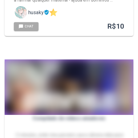
a farmar qualquer material - ajuda em domínios …
husaky
R$
10
CHAT
Compilado de vídeos amadores
- 5 minutos, onde meu parceiro usa a câmera dele para