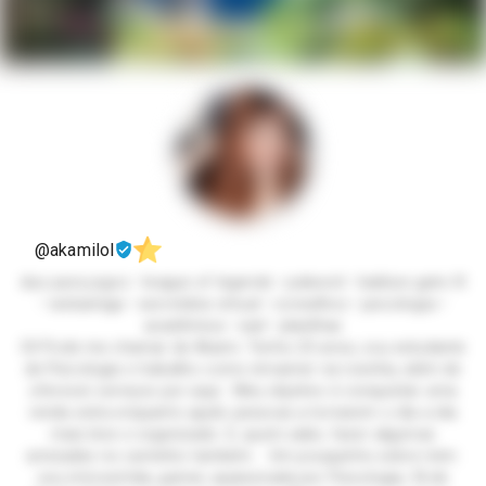
@akamilol
duo para jogos • league of legends • palword • baldurs gate III
• webamiga • secretária virtual • conselhos • psicologia •
acadêmica • ead • planilhas
Oi! Pode me chamar de Akami. Tenho 23 anos, sou estudante
de Psicologia e trabalho como streamer na roxinha, além de
oferecer serviços por aqui. Meu objetivo é conquistar uma
renda extra enquanto ajudo pessoas a tornarem o dia a dia
mais leve e organizado. E, quem sabe, fazer algumas
amizades no caminho também. Um pouquinho sobre mim:
sou introvertida, gamer, apaixonada por Psicologia, fã de