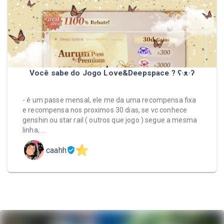
Você sabe do Jogo Love&Deepspace ? ʕ⁠·⁠ᴥ⁠·⁠ʔ
- é um passe mensal, ele me da uma recompensa fixa
e recompensa nos proximos 30 dias, se vc conhece
genshin ou star rail ( outros que jogo ) segue a mesma
linha, …
caahh