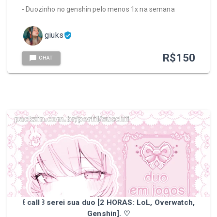
- Duozinho no genshin pelo menos 1x na semana
giuks
R$
150
CHAT
꒰ call ꒱ serei sua duo [2 HORAS: LoL, Overwatch,
Genshin]. ♡