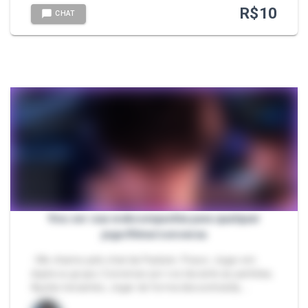
R$
10
CHAT
Vou ser sua webcompanhia para qualquer
jogo/filme/conversa
- Me chame pelo chat da Packzin. Posso: Jogar em
dupla ou grupo; Conversar por voz durante as partidas;
Ajudar iniciantes; Jogar de forma descontraída; …