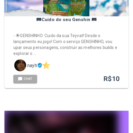
🛤️Cuido do seu Genshin 🛤️
- 🌟GENSHINHO: Cuido da sua Teyvat! Desde o
lançamento eu jogo! Com o serviço GENSHINHO, vou
upar seus personagens, construir as melhores builds e
explorar o …
nayh
R$
10
CHAT