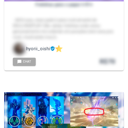
Fotinhas para o papai ✨️🍼✨️
- 🍥Oii xuxu, esse pack é para você amante de
DDLG/AGEPLAY São várias fotinhas onde estou
genuinamente me exibindo em posições bem sexy pra
você, mostrando meu b…
hyorii_oishi
R$
70
CHAT