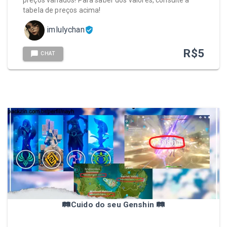
preços variados! Para saber dos valores, consulte a
tabela de preços acima!
imlulychan
R$
5
CHAT
🛤️Cuido do seu Genshin 🛤️