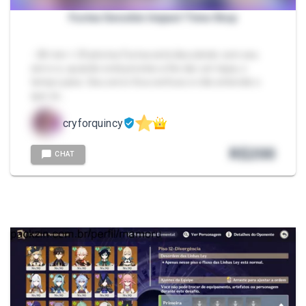
Furina Genshin Impact Time Stop
- 28 min + 29 photos Furina está discutindo com seu
servo e, quando está prestes a lhe dar um tapa, o
tempo para. Seu servo fica confuso e não entende o
que es…
cryforquincy
R$
200
CHAT