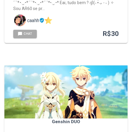
´¨`*•.¸¸.•*´¨`*•.¸¸.•*´¨`*•.¸¸.•* Eai, tudo bem ? ദ്ദി(˵ •̀ ᴗ - ˵ ) ✧
Sou AR60 se pr…
@
genshin
caahh
@
genshinup
R$
30
CHAT
Genshin DUO