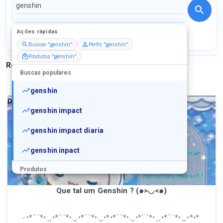
Ações rápidas
Perfis
Serviços
Packs
Buscar "genshin"
Perfis "genshin"
Produtos "genshin"
Resultados para
"
genshin
"
Buscas populares
genshin
genshin impact
genshin impact diaria
genshin inpact
Produtos
Genshin Impact - Ajudo a explorar, buildar para fechar abismo 36* e +
Que tal um Genshin ? (๑>◡<๑)
@mamoru · Serviço · R$ 10,00
- •*´¨`*•.¸¸.•*´¨`*•.¸¸.•*´¨`*•.¸¸.•*•*´¨`*•.¸¸.•*´¨`*•.¸¸.•*´¨`*•.¸¸.•*•*
Perfis