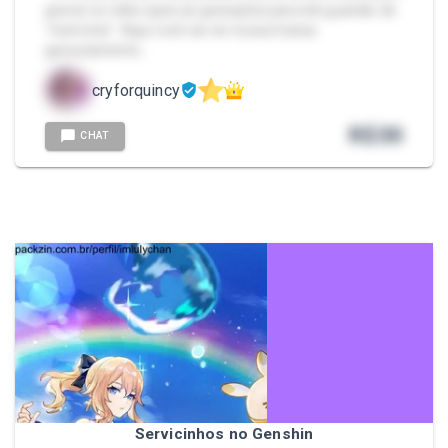
gravar os vídeo após as gravações para ele guardar de
"memória". Aqui você vai ver nossa transa
genuinamente…
cryforquincy
R$
30
CHAT
Servicinhos no Genshin