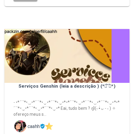
Serviços Genshin (leia a descrição ) (*ฅ́˘ฅ̀*)
- •*´¨`*•.¸¸.•*´¨`*•.¸¸.•*´¨`*•.¸¸.•*•*´¨`*•.¸¸.•*´¨`*•.¸¸.•*´¨`*•.¸¸.•*•*
´¨`*•.¸¸.•*´¨`*•.¸¸.•*´¨`*•.¸¸.•* Eai, tudo bem ? ദ്ദി(˵ •̀ ᴗ - ˵ ) ✧
ofereço meus s…
caahh