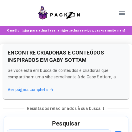
O melhor lugar para achar fazer amigos, achar serviços, packs e muito mais!
ENCONTRE CRIADORAS E CONTEÚDOS
INSPIRADOS EM GABY SOTTAM
Se você está em busca de conteúdos e criadoras que
compartilham uma vibe semelhante à de Gaby Sottam, a
Packzin é o lugar perfeito para você. Nossa plataforma é
Ver página completa
uma rede social e marketplace que conecta pessoas com
interesses comuns, proporcionando uma experiência única
para maiores de 18 anos.
Resultados relacionados à sua busca ↓
Pesquisar