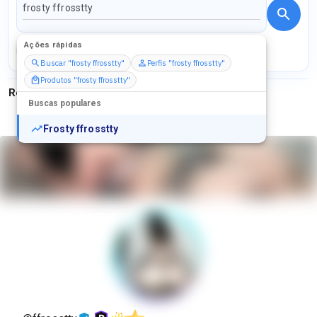
Ações rápidas
Perfis
Serviços
Packs
Buscar "frosty ffrosstty"
Perfis "frosty ffrosstty"
Produtos "frosty ffrosstty"
Resultados para
"
frosty ffrosstty
"
Buscas populares
Frosty ffrosstty