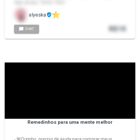
seja, do pau. Tenho 13cm.
alyeska
R$
15
CHAT
Remedinhos para uma mente melhor
- 🌺Oizinho, preciso de ajuda para comprar meus