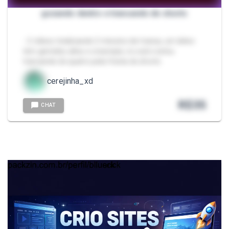
gozando dentro e transando de shorts
- 2 vídeos totalizando 2 minutos de transa, um deles
tem gemidos altos e creampie, no outro estou
transando de quatro pela fresta do shorts
cerejinha_xd
R$
35
CHAT