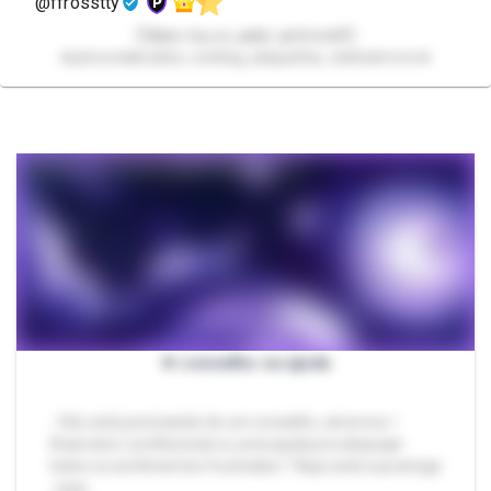
@ffrosstty
💞𝖄𝖔𝖚𝖗 𝖇𝖎𝖌 𝖆𝖘𝖘 𝖌𝖔𝖙𝖍𝖎𝖈 𝖌𝖎𝖗𝖑𝖋𝖗𝖎𝖊𝖓𝖉💞
★personalizados, sexting, plaquinha, webnamoro★
✯ conselho ou ajuda
- Olá, está precisando de um conselho, amoroso /
financeiro/ profissional ou uma ajuda pra despejar
todos os sentimentos frustrados ? Aqui está sua amiga
, seja…