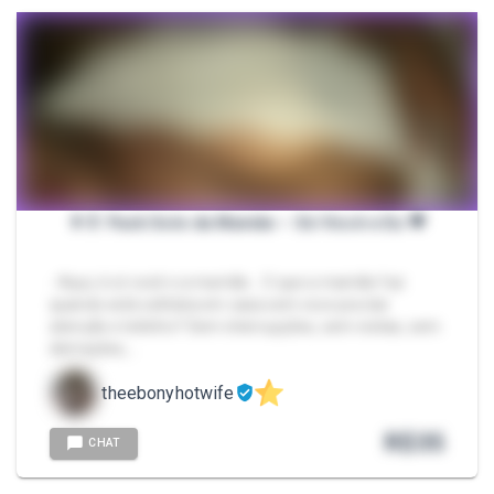
👩‍🍼 Pack Solo da Mamãe – Só Você e Eu 💗
- Aqui, é só você e a mamãe… O que a mamãe faz
quando está solitária em casa sem voce pra dar
atenção e leitinho? Sem interrupções, sem visitas, sem
distrações,…
theebonyhotwife
R$
35
CHAT