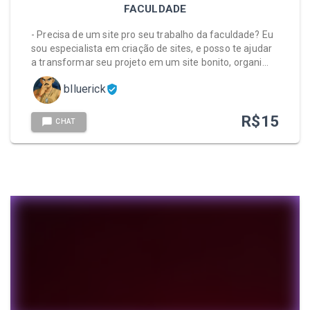
FACULDADE
- Precisa de um site pro seu trabalho da faculdade? Eu
sou especialista em criação de sites, e posso te ajudar
a transformar seu projeto em um site bonito, organi…
blluerick
R$
15
CHAT