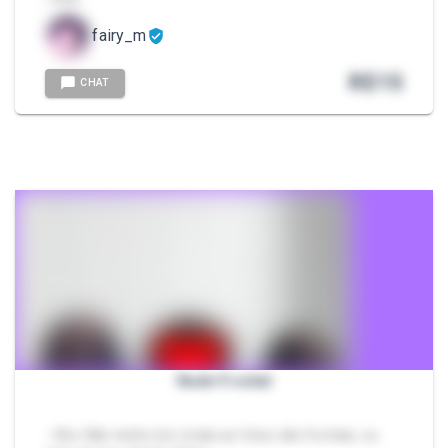
fairy_m
R$
15
CHAT
Nude Frontal
- Obs: Não tenho bct, todas as fotos são frontais, ou