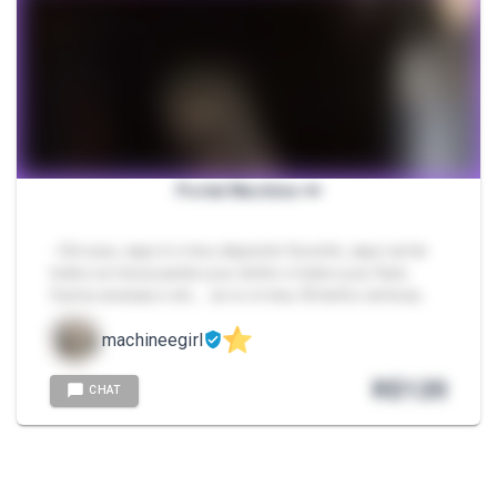
Portal Machine 👀
- Oiii xuxu, aqui é o meu deposito favorito, aqui vai ter
todos os meus packs q eu tenho e todos q eu fizer,
fostos avulsas e etc.... se vc é meu fã tenho certeza…
machineegirl
R$
120
CHAT