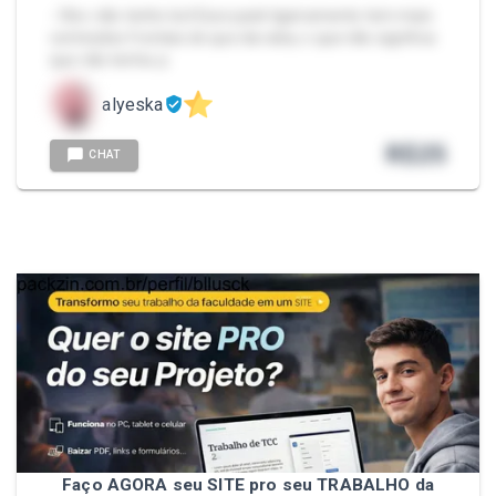
- Obs: não tenho bct Esse pack ligeiramente tem mais
conteúdos frontais do que da raba, o que não significa
que não tenha :p
alyeska
R$
25
CHAT
Faço AGORA seu SITE pro seu TRABALHO da