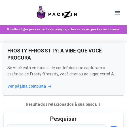
O melhor lugar para achar fazer amigos, achar serviços, packs e muito mais!
FROSTY FFROSSTTY: A VIBE QUE VOCÊ
PROCURA
Se você está em busca de conteúdos que capturam a
essência de Frosty ffrosstty, você chegou ao lugar certo! A
Packzin é uma plataforma inovadora que une a experiência
Ver página completa
de uma rede social com um marketplace, tudo para maiores
de 18 anos. Aqui, você pode explorar uma variedade de
criadoras e conteúdos...
Resultados relacionados à sua busca ↓
Pesquisar