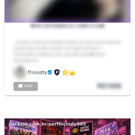
💎VIP EXPERIÊNCIA COMPLETA💎
- 🔥 Bem-vindo ao Fanclub Frosty 🔥 Você vai ter acesso
a tudo que eu não mostro em lugar nenhum: ✨
Conteúdos exclusivos do meu dia a dia 📸 Fotos
sensuais e b…
ffrosstty
R$
1000
CHAT