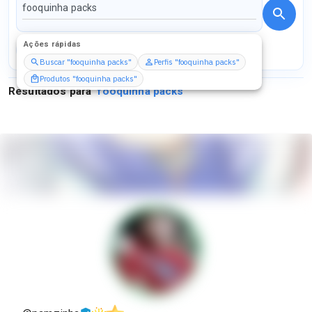
Ações rápidas
Perfis
Serviços
Packs
Buscar "fooquinha packs"
Perfis "fooquinha packs"
Produtos "fooquinha packs"
Resultados para
"
fooquinha packs
"