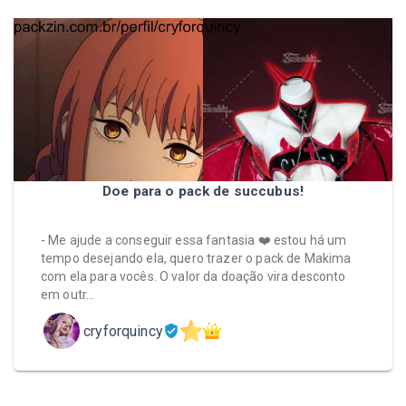
Doe para o pack de succubus!
- Me ajude a conseguir essa fantasia ❤️ estou há um
tempo desejando ela, quero trazer o pack de Makima
com ela para vocês. O valor da doação vira desconto
em outr…
cryforquincy