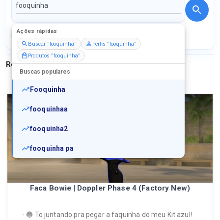
Ações rápidas
Perfis
Serviços
Packs
Buscar "fooquinha"
Perfis "fooquinha"
Produtos "fooquinha"
Resultados para
"
fooquinha
"
Buscas populares
Fooquinha
fooquinhaa
fooquinha2
fooquinha pa
Faca Bowie | Doppler Phase 4 (Factory New)
- 🔵 To juntando pra pegar a faquinha do meu Kit azul!