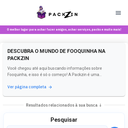
O melhor lugar para achar fazer amigos, achar serviços, packs e muito mais!
DESCUBRA O MUNDO DE FOOQUINHA NA
PACKZIN
Você chegou até aqui buscando informações sobre
Fooquinha, e isso é só o começo! A Packzin é uma
plataforma vibrante onde você pode explorar uma variedade
Ver página completa
de criadores de conteúdo e comunidades que compartilham
interesses semelhantes. Se você está curioso para saber
mais sobre essa criadora ou...
Resultados relacionados à sua busca ↓
Pesquisar