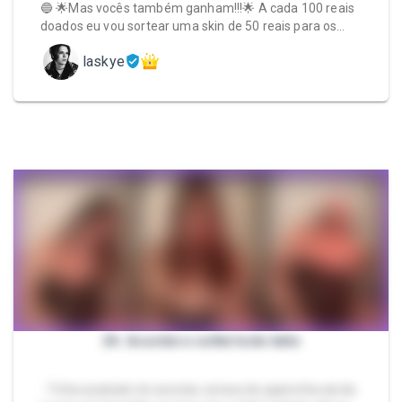
🔵 🌟Mas vocês também ganham!!!🌟 A cada 100 reais
doados eu vou sortear uma skin de 50 reais para os…
laskye
24. Acordei e soltei todo leite
- Tinha acabado de acordar, estava de pijaminha ainda