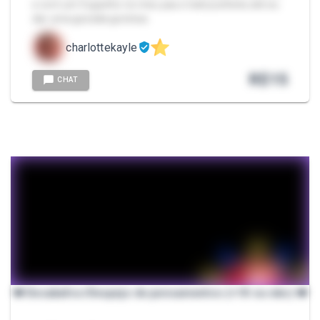
e com um foguinho no meu pau e bati punheta até eu
dar uma gozada gostosa.
charlottekayle
R$
15
CHAT
❤️ Desabafos/Despejo de pensamentos (+18 ou não) ❤️