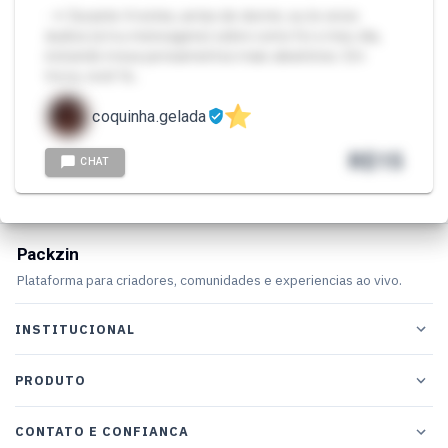
- ✦ Durante 4 noites, antes de dormir, eu te envio
áudios (e/ou mensagens) sobre como foi o meu dia,
incluindo meus pensamentos mais aleatórios. Em
troca, você fa…
coquinha.gelada
R$
15
CHAT
Packzin
Plataforma para criadores, comunidades e experiencias ao vivo.
INSTITUCIONAL
PRODUTO
CONTATO E CONFIANCA