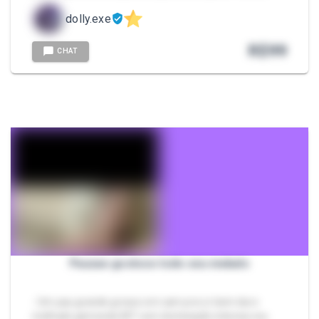
dolly.exe
R$
99
CHAT
Pauzao gostoso todo seu melado
- Um pau grande grosso em cam pra vc bem duro
molhado gemendo MT com dominação intensa vou