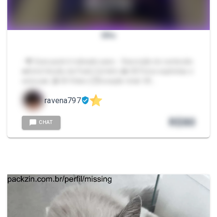
Elfa
- 💖 Esse pack é indicado para -. Descrição do conteúdo.
➡️Está Versão do Pack Contém: 📸 00 Fotos explícitas e
sensuais. 🎬 00 Vídeo (⏱️Duração total: 00:…
ravena797
R$
80
CHAT