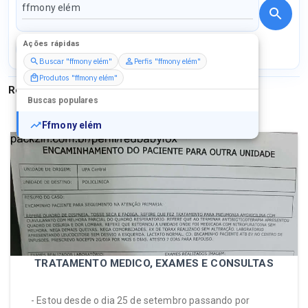
Ações rápidas
Perfis
Serviços
Packs
Buscar "ffmony elém"
Perfis "ffmony elém"
Produtos "ffmony elém"
Resultados para
"
ffmony elém
"
Buscas populares
Ffmony elém
TRATAMENTO MEDICO, EXAMES E CONSULTAS
- Estou desde o dia 25 de setembro passando por