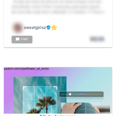
- Ensaio de fotos de elfa em um lindo bosque num dia
ensolarado, fotos fofas e sensuais, para quem gosta
de uma vibe mais leve e delicada <3. Incluem 11 fotos e
…
sweetgirlsz
R$
35
CHAT