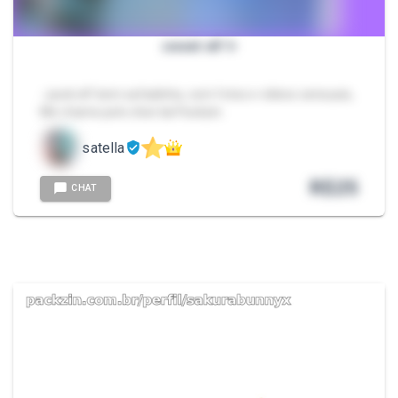
sweet elf ✨
- pack elf bem safadinha, com fotos e vídeos sensuais,
Me chame pelo chat da Packzin.
satella
R$
25
CHAT