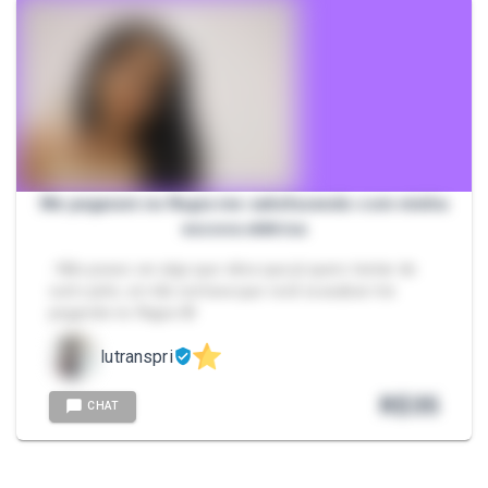
Me pegaram no flagra me satisfazendo com minha
escova elétrica
- Não posso ver algo que vibra que já quero testar de
outro jeito, só não contava que você ia acabar me
pegando no flagra 🫣
lutranspri
R$
35
CHAT