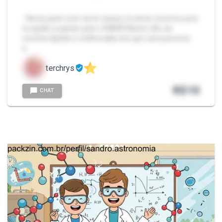
- Nesse pack você vai ter acesso à vários resumos para
te ajudar a passar para o ENEM!! Muitos vão ser
versões digitais e melhoradas dos que usei para tirar
e…
terchrys
R$
10
CHAT