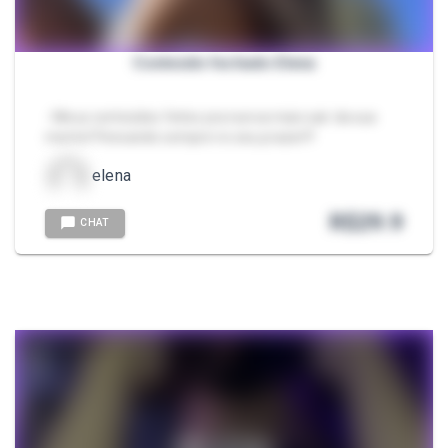
Conteúdo fechado Elena
- Meus conteúdos feitos pra nunca mais sair da sua
mente! Pensando sempre no seu prazer!!!
elena
R$
29.9
CHAT