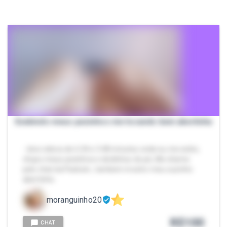
Exebindo meus pezinhos me tocando bem abertinha
- dois videos de 6.34 e 3.48 minutos onde eu me exibo,
chupo meus pezinhos e dedinhos do pé, Me chame
pelo chat da Packzin., tambem mostro meu cuzinho
abertinho.
moranguinho20
R$
100
CHAT