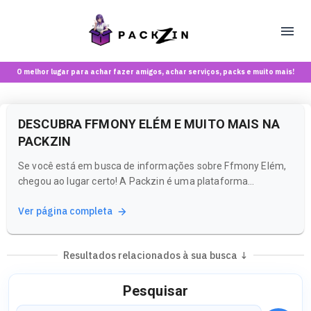
O melhor lugar para achar fazer amigos, achar serviços, packs e muito mais!
DESCUBRA FFMONY ELÉM E MUITO MAIS NA
PACKZIN
Se você está em busca de informações sobre Ffmony Elém,
chegou ao lugar certo! A Packzin é uma plataforma
inovadora que combina rede social e marketplace, perfeita
Ver página completa
para maiores de 18 anos que desejam explorar conteúdos e
comunidades únicas.
Resultados relacionados à sua busca ↓
Pesquisar