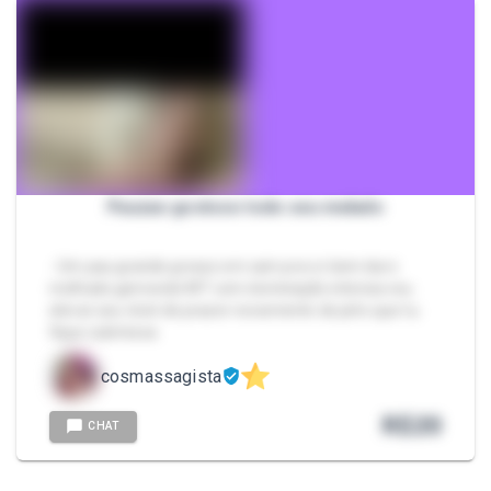
Pauzao gostoso todo seu melado
- Um pau grande grosso em cam pra vc bem duro
molhado gemendo MT com dominação intensa vou
elevar seu nível de prazer novamente de jeito que tu
fique submissa
cosmassagista
R$
20
CHAT