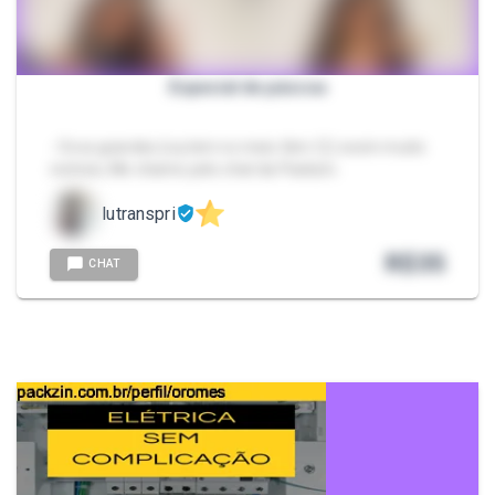
Especial de páscoa
- Ovos grandes (oq tem no meio tbm 😏) ecom muito
recheio, Me chame pelo chat da Packzin.
lutranspri
R$
35
CHAT