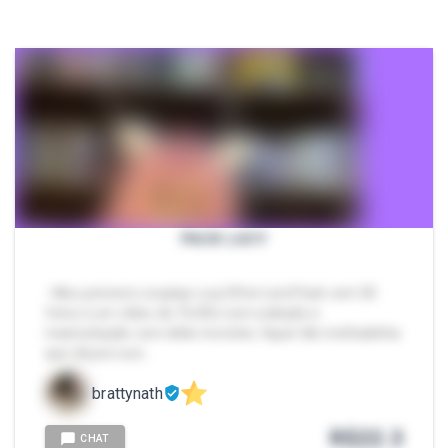
PACK LUCY
- Meu primeiro cosplay Lucy Elfen Lied Pack com 30
fotos e um vídeo de 7m30s com exibição e
masturbação com dildo monster, fiquei tão molhadinha
que dá pra ouvi…
brattynath
R$
22.3
CHAT