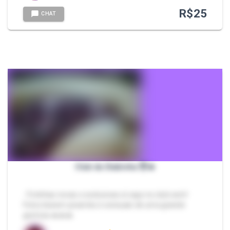
R$
25
CHAT
Club da Diabinha 😈🔥
- Fotinhas novas e exclusivas só aqui no club eem!
Fotos beeem picantes e sensuais de uma grande
gostosa 🔥🔥🔥.