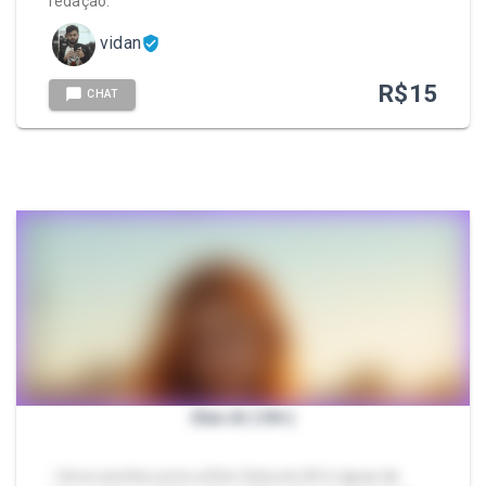
redação.
vidan
R$
15
CHAT
Elen AI (18+)
- Uma ruivinha como a Elen feita em AI é capaz de