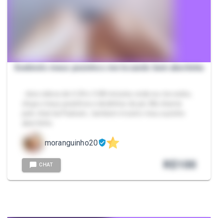
Exebindo meus pezinhos me tocando bem abertinha
- dois videos de 6.34 e 3.48 minutos onde eu me exibo,
chupo meus pezinhos e dedinhos do pé, Me chame
pelo chat da Packzin., tambem mostro meu cuzinho
abertinho.
moranguinho20
R$
100
CHAT