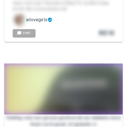
fazer você suar? Descubra 😉🔞🔥 PS: modelo criada
em AI, não é uma pessoa real.
ailovegirls
R$
10
CHAT
Sexting com voz grossa gostosa de um dublador bora
fazer você gozar só guiando rs