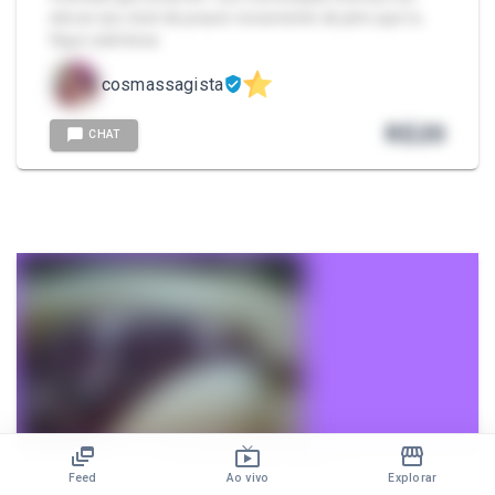
elevar seu nível de prazer novamente de jeito que tu
fique submissa
cosmassagista
R$
20
CHAT
Club da Diabinha 😈🔥
Feed
Ao vivo
Explorar