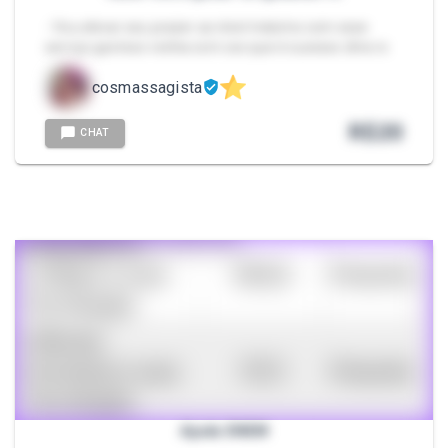
- Vou elevar seu prazer ao nível máximo com esse
serviço gostoso venha com cos que é sucesso dms rs
cosmassagista
R$
20
CHAT
Ajuda ENEM