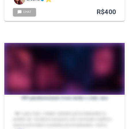
R$
400
CHAT
VIP pandemonium from dolly`s club .exe
- 👑 o que inclui -mídias safadas personalizadas (a
pedido 🫦) -timeline exclusiva com conteúdo explícito -
acesso prioritário a pedidos personalizados -intera…