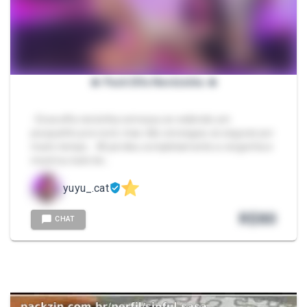
🔥 Pack Elfa Nerdzinha 🔥
- Essa elfa nerzinha começou se exibindo um
pouquinho pra você, mas não conseguiu se segurar por
muito tempo… 🫣 perdeu completamente a vergonha e
mostrou tudo be…
yuyu_.cat
R$
80
CHAT