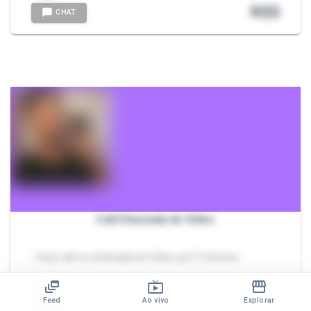
R$
5
CHAT
Call/Chamada de Video
- Faço call ou chamada de Video por 5 minutos
bene0800
Feed
Ao vivo
Explorar