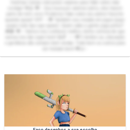
mesmas coisas, mal posso esperar para falar sobre elas
contigo! 🌟🤗 💖✨ Sou louca por animes (sério, eles fazem
parte de mim, rsrs). Podemos falar sobre seu anime favorito
quando quiser! 🌸🎌 ✨💖 Também sou viciada em jogos (jogo
quase todo tipo que quiser). Quem sabe a gente joga juntos?
🎮👾 💖✨ Vamos nos conhecer melhor, tenho certeza de que
vamos nos dar super bem! 😄🌈 ✨✨💖 E lembre-se, educação
e gentileza são sempre bem-vindas. Trate bem os outros para
ser tratado bem! 💖🤝✨
Faço desenhos a sua escolha