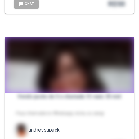
R$
50
CHAT
Vendo packs de 5 e chamada 15 reais 35 mnt
- Faço chamada no Whatsapp, insta, ou zangi
andressapack