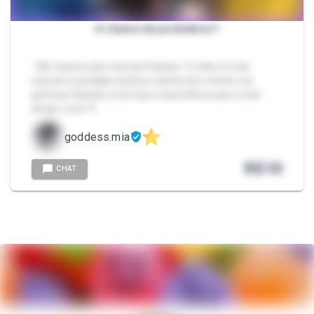
A chama da podolatria !!
- Me chame pelo chat da Packzin. O vídeo é todo
usando a sandália aranha e ainda tem minha voz
gostosa falando uma frase maravilhosa que vocês
amam ouvir !!! …
goddess.mia
R$
10
CHAT