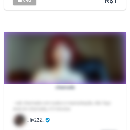
R$
1
CHAT
chamada
- call, chamada com nudez e masturbação, não faço
anal em chamada, é 5 minutos
_liv222_