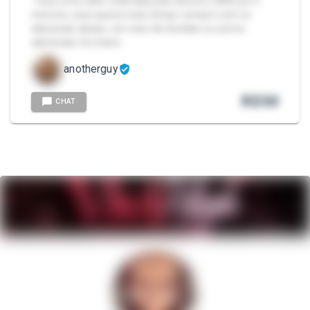
- Faço uma video chamada pelo discord, 50R$ por 5
minutos, caso queira mais tempo compre com os
adicionais abaixo, em caso de duvidas ou outros
adicionais me cham…
anotherguy
R$
50
CHAT