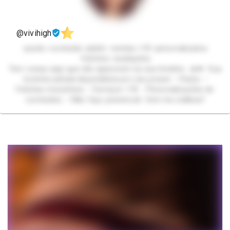
@vivihigh
•packs •conteúdo adulto •vendas +18 •personalizados
•fetiches •avaliações
Tem coisas aqui que não aparecem na sua timeline…🫦💋 Sua
novinha safada disponibiliza pro seu prazer: • Packs •
Fetiches irresistíveis • Serviços +18 • Personalizações de
conteúdos • Não faço presencial Vem me stalkear!