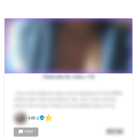
Chamada de vídeo +18
- Faço chamadas de vídeo personalizadas (5 min) 💌Me
chame pelo chat da Packzin. obs: sem rosto amores.
Gostou do serviço? Deixe uma avaliação para me aj…
viih.c
R$
30
CHAT