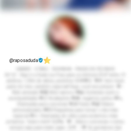
@raposaduda
GAMER - OTAKU - RUIVINHA - PACKS DO PEZINHO
Eii! 🦊✨ Aqui é a Duda (ou Foxy para os íntimos) 🤭💕 tenho 21
aninhos, 1,59m de altura, pezinhos 35🌟💖🦊 💖🌟 Vem fazer
parte do meu cantinho especial! Aqui, você encontrará: 💖✨
Web amizade 💖💑 Web namoro 💖📸 Conteúdo (solo e
acompanhada) 💖📋 Avaliações 💖🎮 Jogamos juntos 💖📞
Chamadas para conversar 💖🎁 Packs 💖📹 Vídeos
personalizados 💖💌 Plaquinhas para tornar o dia mais
especial 💖📱 Chamadas de vídeo para estarmos mais
próximos Sobre mim!! 😊🌈💫 💖✨ Adoro conversar e estou
sempre aqui para bater papo. 😊💬 ✨💖 Se gostamos das