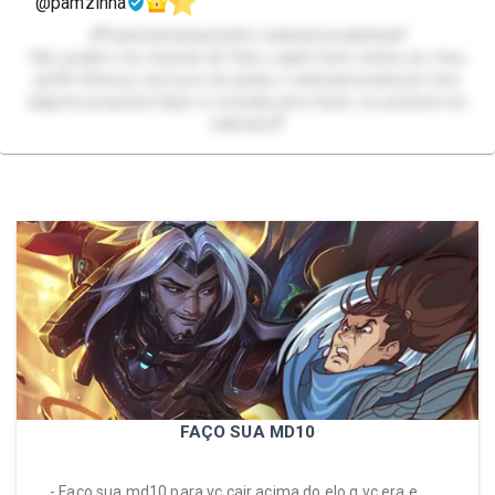
@pamzinha
💕Packzinhodopezinho-webnamoradinha💕
Olá, podem me chamar de Pam, sejam bem vindos ao meu
perfil! Ofereço serviços de packs e webnamorada.(se tiver
alguma proposta fique a vontade para fazer, se possível irei
realizar)💕
FAÇO SUA MD10
- Faço sua md10 para vc cair acima do elo q vc era e