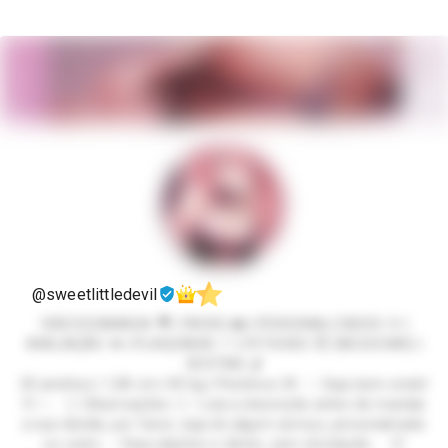
@sweetlittledevil
VIDEOCHAMADA 🎥 | PACKS 📸 | PERSONALIZADOS 🩷 |
AVALIAÇÃO 💋 | PLAQUINHA 🤍 | FETICHES 😈 (NEGOCIAR) |
SEXTING 🌶️
20 aninhos | 1,58 cm | 49 kg | Pézinhos 34 ✨ Seja bem-vindo!
🩷 ✨ ⚪ Observações ⚪ • Leia a descrição antes de mandar
a sua dúvida, por favor, seja de algum serviço, personalizado
ou outro. • Seja objetivo e direto, sem enrolação. 🩷