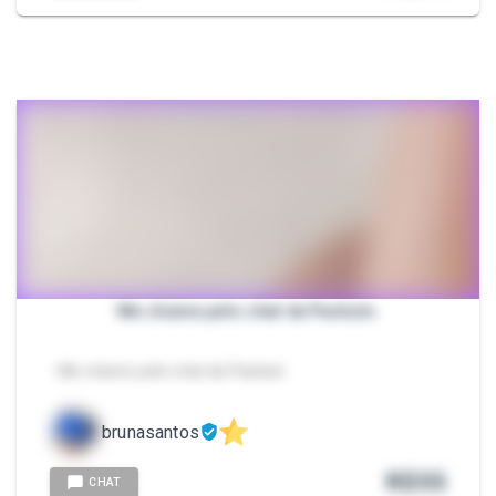
Me chame pelo chat da Packzin.
- Me chame pelo chat da Packzin.
brunasantos
R$
55
CHAT