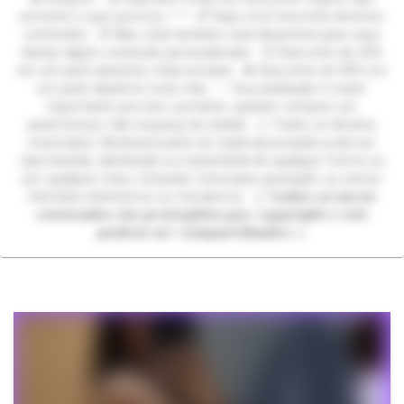
encontre o que procura. ^--^ 💕 Aqui você encontra diversos
conteúdos. 🌸 Meu chat também está disponível para caso
deseje algum conteúdo personalizado. 🌻 Desconto de 25%
em um pack aleatório toda semana. 💎 Desconto de 50% em
um pack aleatório todo mês. ✨ Sua avaliação é muito
importante pra mim, portanto, quando comprar um
pack/serviço não esqueça de avaliar. ⚠️ Todos os direitos
reservados. Nenhuma parte do material postado pode ser
reproduzida, distribuída ou transmitida de qualquer forma ou
por qualquer meio, incluindo fotocópia, gravação ou outros
métodos eletrônicos ou mecânicos. ⚠️ 𝙏𝙤𝙙𝙤𝙨 𝙤𝙨 𝙢𝙚𝙪𝙨
𝙘𝙤𝙣𝙩𝙚𝙪𝙙𝙤𝙨 𝙨ã𝙤 𝙥𝙧𝙤𝙩𝙚𝙜𝙞𝙙𝙤𝙨 𝙥𝙤𝙧 𝙘𝙤𝙥𝙮𝙧𝙞𝙜𝙝𝙩 𝙚 𝙣ã𝙤
𝙥𝙤𝙙𝙚𝙢 𝙨𝙚𝙧 𝙘𝙤𝙢𝙥𝙖𝙧𝙩𝙞𝙡𝙝𝙖𝙙𝙤𝙨 ⚠️