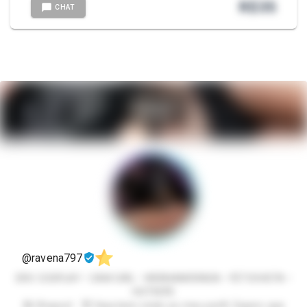
R$
35
CHAT
@ravena797
ERO COSPLAY • CAM GIRL • WEBNAMORADA • FETICHISTA •
HOTWIFE
🔞 Ohayoo! 😈 Seja bem-vindo ao meu perfil. Espero que