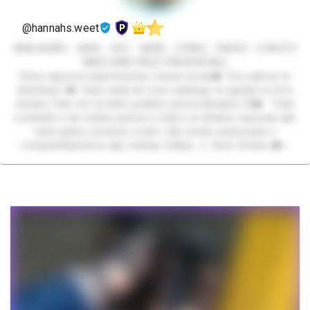
@hannahs.weet
AVALIAÇÃO - GEEK - HOT - NERD - OTAKU - PACKS - E MUITO
MAIS (NÃO FAÇO PRESENCIAL)
Estou aqui pra experimentar coisas novas❤️ Vou adorar te
satisfazer ❤️ Caso nada do meu catálogo te agrade eu fico
sempre feliz em receber pedidos personalizados 🥺❤️ Todo
conteúdo é de minha autoria e todos os direitos autorais são
reservados somente a mim, não sendo autorizado o
compartilhamento das minhas mídias. ⚠️ Bem Vindos ❤️✨