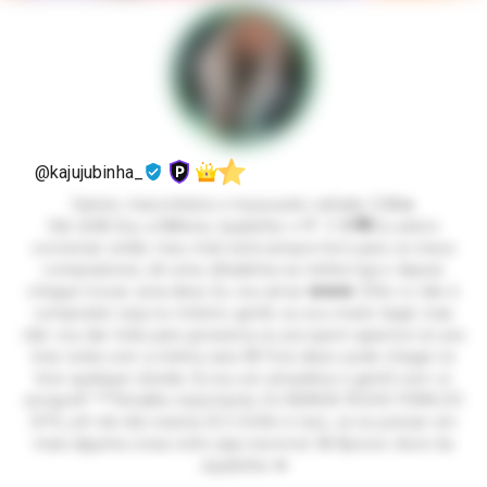
@kajujubinha_
Gamer, maconheira e muuuuuito safada 😏🤪🔥
Oiiii 😜🤪 Sou a Millena Jujubinha 🍬🍭 :3 😎🗣️Eu adoro
conversar então meu chat está sempre livre para os meus
compradores, dê uma olhadinha na minha loja e depois
chegue trocar uma ideia. Eu vou amar ❤️❤️❤️ 🤨Se vc não é
comprador seja no mínimo gentil, eu sou muito legal, mas
não vou dar trela para grosseria ou pra quem aparece só pra
tirar onda com a minha cara 😾 Fora disso pode chegar se
tiver qualquer dúvida 🤔 vou ser simpática e gentil com vc
sempre!!! ***Detalhe importante, EU NUNCA FECHO FORA DO
SITE, pfv bb não insista 😔🙄 Enfim é isso, se eu pensar em
mais alguma coisa volto aqui escrever 🤪 Bjoooo doce da
Jujubinha 💋