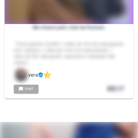
Me chame pelo chat da Packzin.
- Pack explícito Contém 1 vídeo de 14s me mastubando
sem calcinha. 1 vídeo de 1min me masturbando. 1
video de 30s "dançando", quicando e rebolando. Me
chame …
vera
R$
17
CHAT