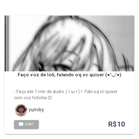
Faço voz de loli, falando oq vc quiser (●'◡'●)
- Faço ate 1 min de áudio. ( •̀ ω •́ )✧ Falo oq vc quiser
com voz fofinha 🙃.
yumiky
R$
10
CHAT