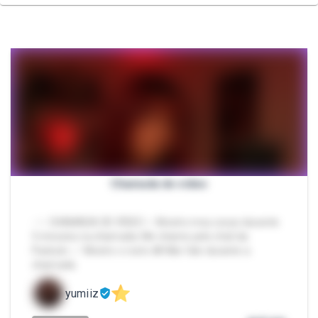
Chamada de vídeo
- ✨ CHAMADA DE VÍDEO ✨ Mostro meu corpo durante
5 minutos na chamada. Me chame pelo chat da
Packzin. ✅ Mostro o rosto 🚫 Não falo durante a
chamada
yumiiz