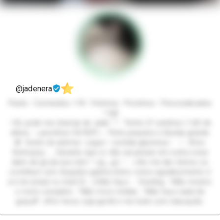
@jadenera
Packs • Conteúdos +18 • Fetiches • Pezinhos • Personalizados
• Call
–Oii, pode me chamar de Jade 𓋼𓍊 Tenho 21 aninhos | 1,60 de
altura ⋆˖pezinhos 34/35ᰔᩚ˖⋆ Peito pequeno e Bunda grande
✪ Gosto de animes • jogos • comida japonesa • ˓𓄹 ࣪˖ Amo
Sextoysꨄ˖ ࣪ ִֶָ Garanto que vc não vai pensar em outra coisa
alem de gozar pra mim ꙳˖(≧◡≦) ♡ ⚠︎Ao me dar mimos ou
contribuir com doações ganha mimo como agradecimento é
só me avisar no chat ᥫ᭡ ⚠︎Não faço: ˓𓄹Sexting ˓𓄹Não mostro
o rosto completo ˓𓄹Não troco mídias ˓𓄹Não faço nada de
graça!!! ⰔPor favor, seja gentil e me trate com educação.