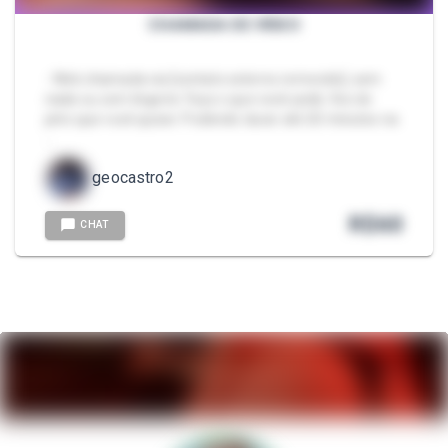
CHAMADA DE VÍDEO
- Web chamada via [contato externo removido], sem
nada ou com lingerie. Faço o que você pedir, fico do
jeito que você quiser. Podendo durar até 20 minutos na
…
geocastro2
R$
60
CHAT