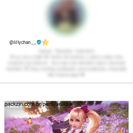
@lillychan__
Gamer • Ruivinha • Sub/dom
Oii eu sou a Lilly!! 😳 Tenho 20 aninhos e adoro exibir meu
corpinho na internet… Sou sub mas também adoro dominar
também 😈 Faço sexting, avaliação, personalizado, chamada
Me chama aquii 😳