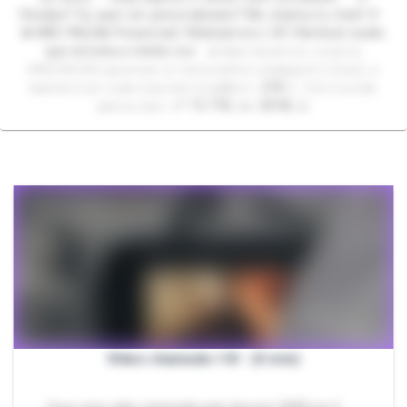
Dúvidas? Ou quer um personalizado? Me chama no chat! 🩷
❌ NÃO FAÇO❌ Presencial | Webnamoro | GF | Nenhum áudio
que envolva a minha voz ⚠️ 𝙽𝚊𝚘 𝚖𝚘𝚜𝚝𝚛𝚘 𝚛𝚘𝚜𝚝𝚘;
𝙿𝚁𝙾𝙸𝙱𝙸𝙳𝙾 𝚐𝚛𝚊𝚟𝚊𝚛 𝚊 𝚝𝚎𝚕𝚊 𝚎/𝚘𝚞 𝚌𝚘𝚖𝚙𝚊𝚛𝚝𝚒𝚕𝚑𝚊𝚛 𝚘
𝚖𝚊𝚝𝚎𝚛𝚒𝚊𝚕 𝚌𝚘𝚖 𝚝𝚎𝚛𝚌𝚎𝚒𝚛𝚘𝚜(𝙰𝚛𝚝. 218-𝙲. 𝙸𝚗𝚌𝚕𝚞𝚒𝚍𝚘
𝚙𝚎𝚕𝚊 𝙻𝚎𝚒 𝚗º 13.718, 𝚍𝚎 2018) ⚠️
Video chamada +18 - (5 min)