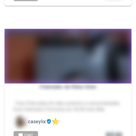
Chamadas de Vídeo 5min
- Faço Chamadas de vídeo picantes ou personalizadas
Essa chamada é 5minutos por 30,00 reais 🔞🔥
caseylix
R$
30
CHAT