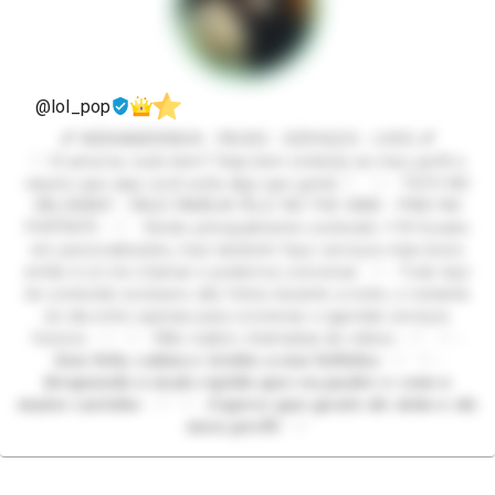
@lol_pop
💕 WEBNAMORADA - PACKS - SERVIÇOS - LIVES 💕
♡ Oi amores, tudo bem? Seja bem vindo(a) ao meu perfil e
espero que aqui você ache algo que goste ♡ ♡ - TILTO NO
VALORANT - FAÇO FAMÍLIA FELIZ NO THE SIMS - PINO NO
FORTNITE - ♡ Vendo principalmente conteúdo +18 focado
em personalizados, mas também faço serviços mais leves
então é só me chamar e podemos conversar. ♡ - Todo tipo
de conteúdo exclusivo são feitos durante a noite, o restante
do dia entro apenas para conversar e agendar serviços
futuros - ♡ ♡ - Não realizo chamadas de videos - ♡ ♡ -
𝙎𝙤𝙪 𝙛𝙤𝙛𝙖, 𝙘𝙖𝙡𝙢𝙖 𝙚 𝙩𝙚𝙣𝙝𝙤 𝙖 𝙫𝙤𝙯 𝙛𝙤𝙛𝙞𝙣𝙝𝙖 - ♡ ♡ -
𝙍𝙚𝙨𝙥𝙤𝙣𝙙𝙤 𝙤 𝙢𝙖𝙞𝙨 𝙧á𝙥𝙞𝙙𝙤 𝙦𝙪𝙚 𝙚𝙪 𝙥𝙪𝙙𝙚𝙧 𝙚 𝙘𝙤𝙢 𝙤
𝙢𝙖𝙞𝙤𝙧 𝙘𝙖𝙧𝙞𝙣𝙝𝙤 - ♡ ♡ - 𝙀𝙨𝙥𝙚𝙧𝙤 𝙦𝙪𝙚 𝙜𝙤𝙨𝙩𝙚 𝙙𝙚 𝙢𝙞𝙢 𝙚 𝙙𝙤
𝙢𝙚𝙪 𝙥𝙚𝙧𝙛𝙞𝙡 - ♡