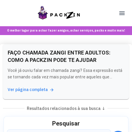
O melhor lugar para achar fazer amigos, achar serviços, packs e muito mais!
FAÇO CHAMADA ZANGI ENTRE ADULTOS:
COMO A PACKZIN PODE TE AJUDAR
Você já ouviu falar em chamada zangi? Essa expressão está
se tornando cada vez mais popular entre aqueles que
buscam interações mais íntimas e personalizadas. Na
Ver página completa
Packzin, uma plataforma voltada para maiores de 18 anos,
você pode explorar esse tipo de experiência de forma segura
e divertida.
Resultados relacionados à sua busca ↓
Pesquisar