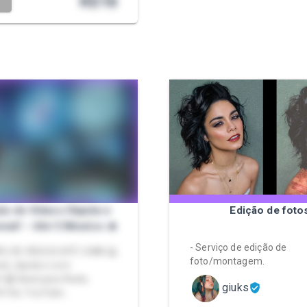
R$
18
T
ção de Vídeos Rápida e
Edição de foto
onal! – Até 5 Minutos 🔥
- Serviço de edição de
ÃO DE VÍDEOS ATÉ 5 MIN 💻
foto/montagem.
nal, rápida e com
 🎧 Ideal para Reels,
giuks
ikTok, YouTube…