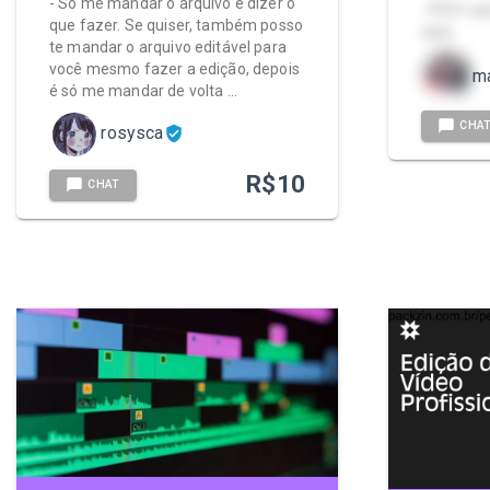
- Só me mandar o arquivo e dizer o
- POV: L
que fazer. Se quiser, também posso
cara
te mandar o arquivo editável para
você mesmo fazer a edição, depois
m
é só me mandar de volta …
CHA
rosysca
R$
10
CHAT