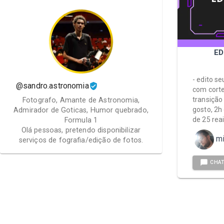
ED
- edito s
@sandro.astronomia
com cort
transiçã
Fotografo, Amante de Astronomia,
gosto, 2h 
Admirador de Goticas, Humor quebrado,
de 25 rea
Formula 1
Olá pessoas, pretendo disponibilizar
mi
serviços de fografia/edição de fotos.
CHA