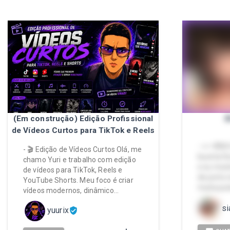
(Em construção) Edição Profissional
B
de Vídeos Curtos para TikTok e Reels
- >> VÍD
- 🎬 Edição de Vídeos Curtos Olá, me
buceta fi
chamo Yuri e trabalho com edição
e eu most
de vídeos para TikTok, Reels e
de perto 
YouTube Shorts. Meu foco é criar
muita pu
vídeos modernos, dinâmico…
si
yuurix