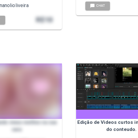
nanolioliveira
CHAT
R$
10
T
ndo meus melões na sua
Edição de Videos curtos 
cara
do conteudo.