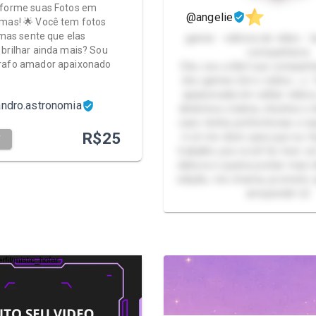
sforme suas Fotos em
@angelie
mas! 🌟 Você tem fotos
, mas sente que elas
gamer - editora de vídeo - la
brilhar ainda mais? Sou
companheira
rafo amador apaixonado
Oiie, sou a lilie! sua companh
dos games (lol e roblox ;-;
apaixonada em editar vídeo
ndro.astronomia
dinâmica criativa, intuitiva e 
caso tenha preferências e es
R$
25
é só me dizer para que eu f
T
trabalho pra você! Se tiver u
dahora e queira postar mas
edição, me chama, prometo 
arrepende! s2