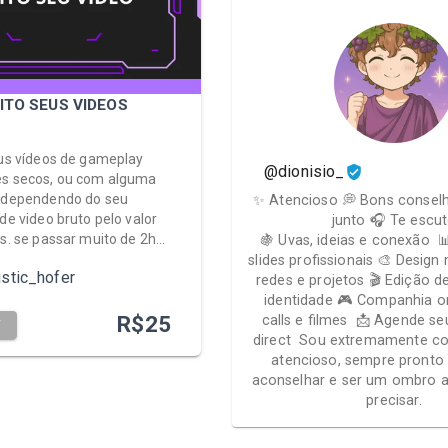
ITO SEUS VIDEOS
eus vídeos de gameplay
@dionisio_
es secos, ou com alguma
o dependendo do seu
✨ Atencioso 💭 Bons conselho
de video bruto pelo valor
junto 🎧 Te escu
is. se passar muito de 2h…
🍇 Uvas, ideias e conexão 
slides profissionais 🎨 Design
stic_hofer
redes e projetos 🎬 Edição 
identidade 🎮 Companhia on
R$
25
calls e filmes 📩 Agende se
T
direct Sou extremamente co
atencioso, sempre pronto 
aconselhar e ser um ombro 
precisar.