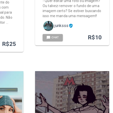
- Quer editar uma foto ou imagem?
nte do
Ou talvez remover o fundo de uma
os com
imagem certo? Se estiver buscando
ual para
isso me manda uma mensagem!!
ado. Não
itor …
junksss
R$
10
CHAT
R$
25