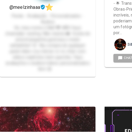
- 🌟 Tran
@meelzinhaaa
Obras-Pri
incríveis
Packs - Avaliação - Personalizados -
poderiam 
Audios
um fotóg
Oii, meu nome é Mel! 💖 NÃO faço
por…
chamada/ sexting. Não insista ❤️ Gosta de
uma branquinha gostosa e muito
sa
safadinha? 😙 Na compra de qualquer
pack/vídeo vou mimar vc no chat com
videos explícitos bem quentes. Faço
CHA
avaliações e áudios/videos personalizados
tbm 🤤