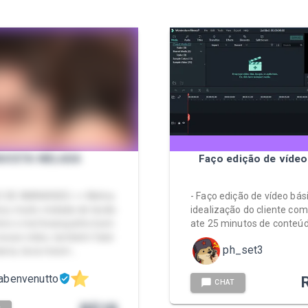
UCETA MELADA
Faço edição de vídeo
EO DE 4MIN40SEG << Minha
- Faço edição de vídeo bá
cou muito melada de tesão
idealização do cliente com
rei o mel branquinho bem
ate 25 minutos de conteúdo
nesse vídeo, também falei
ph_set3
taria, tava mesm…
abenvenutto
CHAT