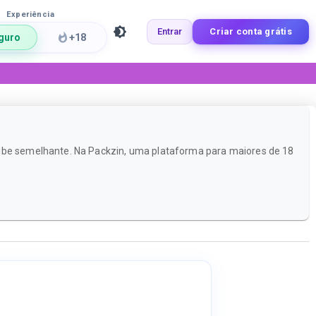
Experiência
Entrar
Criar conta grátis
guro
+18
vibe semelhante. Na Packzin, uma plataforma para maiores de 18