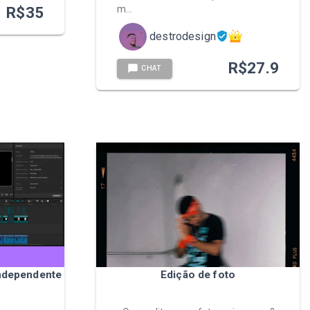
R$
35
m…
destrodesign
R$
27.9
CHAT
independente
Edição de foto