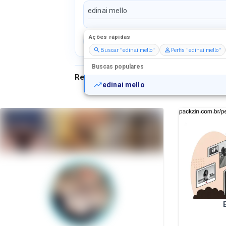
Ações rápidas
Perfis
Serviços
Packs
Buscar "edinai mello"
Perfis "edinai mello"
Buscas populares
Resultados para
"
edinai mello
"
edinai mello