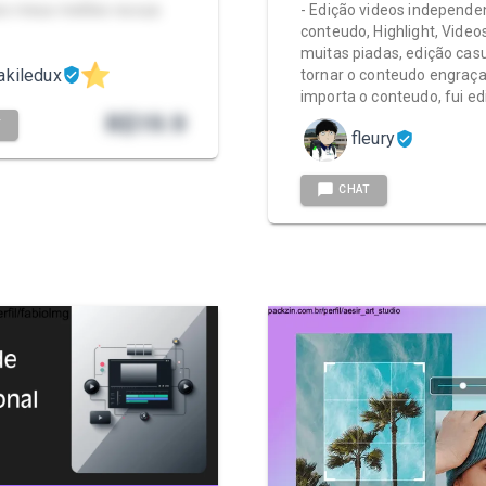
avo meus melões na sua
- Edição videos independe
conteudo, Highlight, Vide
muitas piadas, edição cas
akiledux
tornar o conteudo engraç
importa o conteudo, fui ed
R$
19.9
T
fleury
CHAT