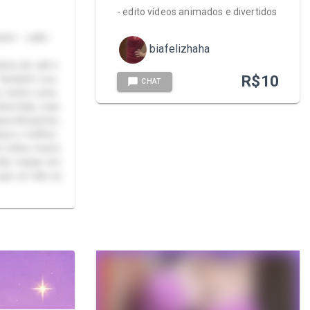
- edito vídeos animados e divertidos
zer - calls -
biafelizhaha
eira de call e
R$
10
). Também sou
CHAT
s, tenho uma
divertida, mas
pecificações,
aça o melhor
m vídeo muito
 não manje em
que cê não se