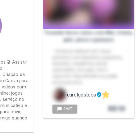
Tocando bicos seios com Mel, Creme,
gelo, pinca e grampos
- Venha se deliciar com meus
peitinhos com biquinhos pequenos,
s 🎬 Assistir
durinhos, rosadinhos sendo
to
acariciados com gelo, mel e
 Criação de
esperma. Veja também eu judiar
 no Canva para
um pouco arra…
de vídeos com
line: jogos,
carolgostosa
u serviço no
municativo e
R$
10
CHAT
para ouvir,
amigo quando