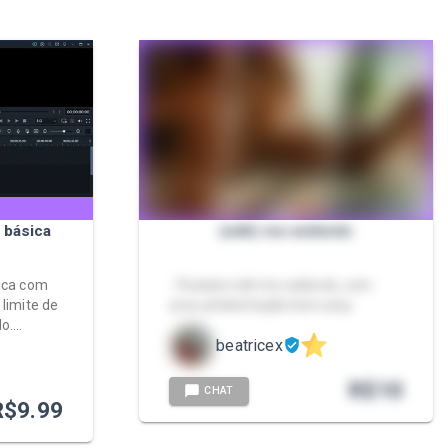
 básica
(edit) me exibindo
sica com
- Packzin edit me exibindo, com
 limite de
uma ambientação bem sexy
....
beatricex
R$
10
CHAT
R$
9.99