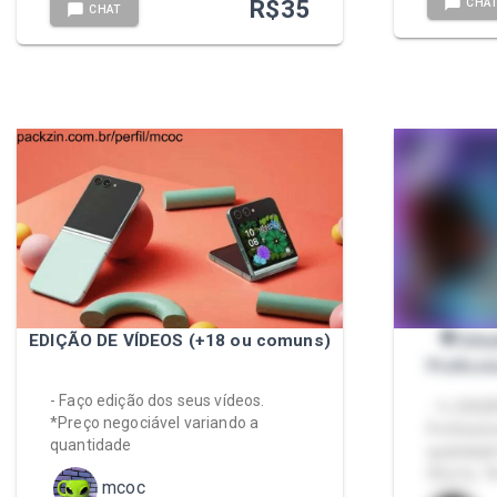
R$
35
CHA
CHAT
EDIÇÃO DE VÍDEOS (+18 ou comuns)
🎥 Edi
Profissi
- Faço edição dos seus vídeos.
- 🔧 EDIÇ
*Preço negociável variando a
Profissio
quantidade
qualidade!
Shorts, T
mcoc