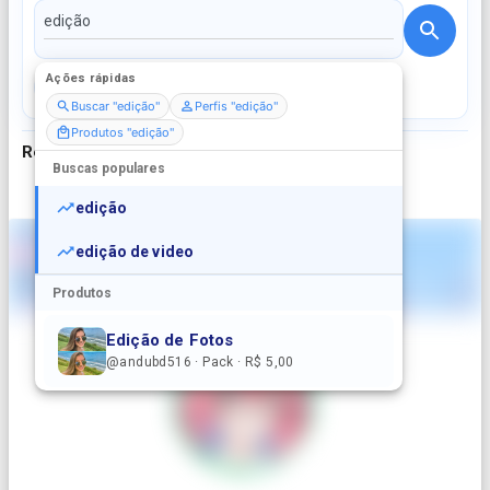
Ações rápidas
Perfis
Serviços
Packs
Buscar "edição"
Perfis "edição"
Produtos "edição"
Resultados para
"
edição
"
Buscas populares
edição
edição de video
Produtos
Edição de Fotos
@andubd516 · Pack · R$ 5,00
Edição Intermediária de Vídeos 🎬 NEW 🌟
@roger_ · Serviço · R$ 50,00