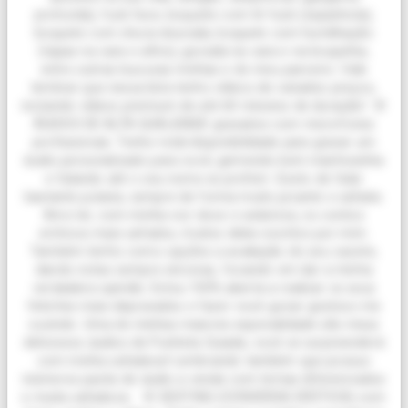
profunda), fuck face, boquete com tit fuck (espanhola),
boquete com chuva dourada, boquete com humilhação
(tapas na cara e afins), gozada na cara e na boquinha,
entre outras loucuras minhas e do meu parceiro. Vale
lembrar que nessa lista tenho vídeos de variados preços,
incluindo vídeos premium de até 60 minutos de duração! 🌸
ÁUDIOS DE ALTA QUALIDADE gravados com microfones
profissionais. Tenho total disponibilidade para gravar um
áudio personalizado para você, gemendo bem manhosinha
e falando até o seu nome se preferir. Gosto de falar
bastante putaria, sempre de forma muito picante e safada.
Amo ler, com minha voz doce e sedutora, os contos
eróticos mais safados, muitos deles escritos por mim.
Também tenho como opções a avaliação do seu cacete,
dando notas sempre sinceras, focando em dar a minha
verdadeira opinião. Estou 100% aberta a realizar os seus
fetiches mais depravados e fazer você gozar gostoso me
ouvindo. Uma de minhas maiores especialidade são meus
deliciosos áudios de Punheta Guiada, você se surpreenderá
com minha safadeza! Lembrando também que possuo
inúmeros packs de áudio a venda com temas diferenciados
e muita safadeza. 🌸 SEXTING (CONVERSA ERÓTICA) com