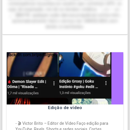
consequência na justiça ao usuário que cometeu! 🍧PS. se
usar de inspiração, me dê os devidos créditos. ˚₊‧꒰ა ♡ ໒꒱ ‧
₊˚ 🗒️NOTA: qualquer ação danosa prejudicial contra mim,
automaticamente fará o serviço ser CANCELADO, sem
direito à reembolso.
Edição de vídeo
- 🎬 Victor Brito – Editor de Vídeo Faço edição para
YouTube, Reels, Shorts e redes sociais. Cortes