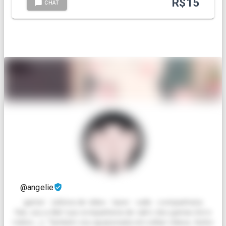
R$
15
CHAT
@angelie
gamer - editora de vídeo - lazer - calls - companheira
Oiie, sou a lilie! sua companheira de call e dos games (lol e
roblox ;-;). Também sou apaixonada em editar vídeos, tenho