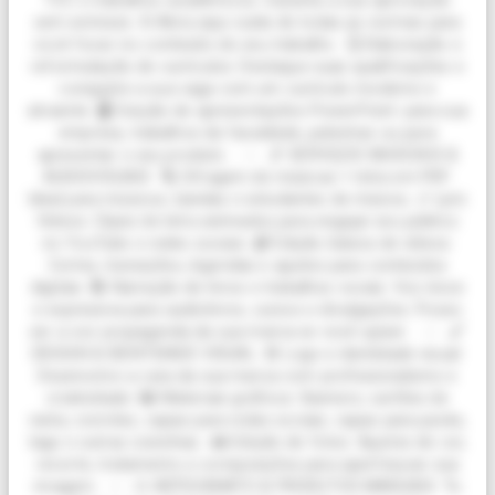
TCC e trabalhos acadêmicos. Garanta a sua aprovação
sem estresse. A Akira aqui cuida de todas as normas para
você focar no conteúdo do seu trabalho. 🗒️ Elaboração e
reformulação de currículos: Destaque suas qualificações e
conquiste a sua vaga com um currículo moderno e
atraente. 🖥️ Criação de apresentações PowerPoint: para sua
empresa, trabalhos da faculdade, palestras ou para
apresentar o seu produto. --- 🎵 SERVIÇOS MUSICAIS &
AUDIOVISUAIS 🔠 Cifragem de músicas + letra em PDF:
Ideal para músicos, bandas e estudantes de música. 🎶 Lyric
Videos: Clipes de letra animados para engajar seu público
no YouTube e redes sociais. 📹 Edição básica de vídeos:
Cortes, transições, legendas e ajustes para conteúdos
digitais. 📚 Narração de livros e trabalhos vocais: Voz doce
e expressiva para audiolivros, cursos e divulgações. Posso
ser a voz propaganda da sua marca se você quiser. --- 🖌️
DESIGN & IDENTIDADE VISUAL ©️ Logo e identidade visual:
Desenvolvo a cara da sua marca com profissionalismo e
criatividade. 🖼️ Materiais gráficos: Banners, cartões de
visita, convites, capas para redes sociais, capas para packs,
tags e outras coisinhas. 📸 Edição de fotos: Ajustes de cor,
recorte, tratamento e composições para aperfeiçoar sua
imagem. --- 🎨 ARTESANATO & PRODUTOS MANUAIS 🐑