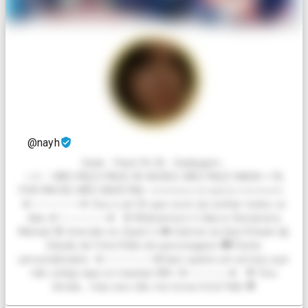
@nayh
Geek - Pack Pé 35 - Dublagem -
✧✦♡ NÃO FAÇO PACK DE NUDES, NÃO FAÇO NADA +18,
POR FAVOR, NÃO INSISTA♥ ══════⊹⊱≼≽⊰⊹══════
❅──────✧❅ Sou o pé 35 que você vai sonhar todos os
dias ❅✧──────❅ ❣️ Webnamoro 2 dias ● Semanal ●
Mensal 😎 Imersão no Quest 2 🎮 Games na Epic/Steam 💻
Edição de Foto/Edits de personagens 📷 Packs
personalizados ❅──────✧❅Caso queira um serviço que
não esteja aqui só mandar DM✧❅──────❅ 😳 Sou
tímida... mas isso não me torna fofa? Kkk 💖