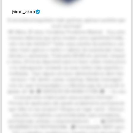
@mc_akira
A secretária boqueteira maís gostosa, gulosa e putinha que
você verá hoje!
MC Akira, 30 anos, Vocalista, Produtora Musical. Sou uma
morena deliciosa que ama receber porra quentinha! Então,
vem me dar leitinho?! Tenho essa carinha de putinha e um
rabo muito guloso e tenho o talento de surpreender meus
clientes e assinantes. Praticante BDSM em período integral
e estou 24 horas disponível para te fazer soltar muita porra
e te enlouquecer tornando as suas noites mais quentes e
molhadas. Faço alguns serviços administrativos além dos
serviços +18, dentre outras coisinhas. Mande mensagem
com as suas necessidades e a Akirinha aqui diz se pode te
ajudar, ok? ❤️ 🎓 SERVIÇOS DA AKIRA STORE 🎓 ✨ Eu sou
a sua parceira criativa para seus projetos incríveis! ✨
Precisa de ajuda para dar aquele acabamento profissional
que falta no seu projeto? Chegou ao lugar certo! Ofereço
soluções completas e personalizadas para estudantes,
profissionais, artistas e empreendedores. --- 💼 SUPORTE
ACADÊMICO & PROFISSIONAL 🎓 Formatação ABNT para