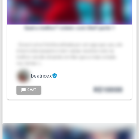
Qual a melhor? votem com like!! parte 1
- Essa é uma fotinha editada por um app que uso, ele
é bem interessante e tem varias versões vote na
melhor versão clicando em like que a mais votada
vou tentar c…
beatricex
R$
10000
CHAT