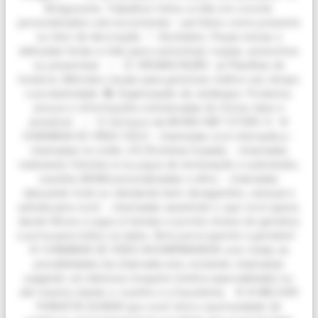
Amigurumis: Trabalhos feitos a mão em crochê,
personalizados sob encomenda – perfeitos como presente
ou item de decoração. 🪡 Bordados: Peças únicas e
delicadas feitas a mão para customizar roupas, acessórios
ou presentear. --- ⏰ ORGANIZAÇÃO 📊 Planilhas de
horários: Métodos visuais para gerenciar melhor seu tempo
e produtividade. 📚 Organização de catálogos: Produtos,
preços e informações estruturadas de forma clara e
acessível. --- 🩷 Serviços da AKIRA H🔞T STORE 🩷 🌸
CHAMADA DE VÍDEO SOLO - chamadas com interação.p -
chamadas no estilo JOI (Punheta Guiada). - chamadas
realizando fetiches e/ou jogos de dominação e submissão,
sessões BDSM personalizadas e afins. - chamadas
dançando funk ou rebolando bem devagarinho, sensual e
safada para você. - chamadas assistindo o que você quiser,
desde filmes e jogos à hentais e pornôs cheios de gemidos
e porra para todos os lados. Amo porra quente e gemidos!
🌸 CHAMADA DE VÍDEO ACOMPANHADA com todas as
possibilidades da chamada solo, incluindo chamadas
pagando um delicioso boquete (minha especialidade) ou
até mesmo dando o cuzinho e a bucetinha. 🌸 A MELHOR
PUNHETA GUIADA que você terá a oportunidade de