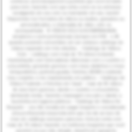
conhecer, será inesquecível a punheta que você irá bater
para mim, fazendo com que sinta como se eu estivesse
cavalgando em seu colo ou mamando em seu cacete!
Disponíveis nos formatos de vídeos ou áudios, gravados ou
personalizados, e chamadas de vídeo, solo ou
acompanhada. 🌸 VÍDEOS SOLO & ACOMPANHADA,
amadores e semi profissionais (sempre em FHD - e 4K
quando possível) convertidos em um extenso catálogo de
vídeos separado em três edições; • Catálogo de Vídeos
Solo – catálogo com mais de 70 vídeos incluindo
masturbação com brincadeiras deliciosas com o cuzinho e
a bucetinha, gozando gostoso com meus dedinhos e meus
brinquedinhos, punheta guiada, fetiches, BDSM e exibindo
meu corpinho e me masturbando em público. • Catálogo de
Vídeos Fodendo e Fetiches em Casal – mais de 40 vídeos
de sexo bem gostoso, dando o cuzinho e a bucetinha,
lambendo botas, fazendo massagem nos pés e dando a
bucetinha em lugares públicos. • Catálogo de Vídeos De
Boquete – sou tão viciada em pagar boquete e considerada
uma profissional nessa bela arte que me dei ao luxo de
criar um catálogo exclusivo para isso. Este já conta com
mais de 70 vídeos fazendo os melhores boquetes que você
assistirá na sua vida; ahegão, deepthroat (garganta