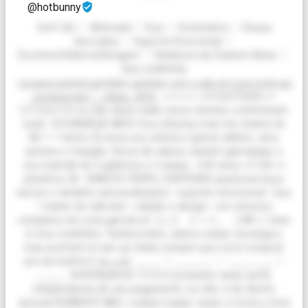
@hotbunny
Soft Girl ♡ Altmodel ♡ Duo ♡ Dominatrix ♡ Deusa
Succubus ♡ Suporte Emocional ♡
Escritora/Editora/Designer ♡ Redatora da Packzin News ♡
Sua coelhinha
“̲o̲s̲ ̲s̲e̲u̲s̲ ̲s̲o̲n̲h̲o̲s̲ ̲t̲a̲m̲b̲é̲m̲ ̲s̲o̲n̲h̲a̲m̲ ̲c̲o̲m̲ ̲o̲ ̲d̲i̲a̲ ̲e̲m̲ ̲q̲u̲e̲ ̲v̲o̲c̲ê̲ ̲v̲a̲i̲
̲c̲o̲n̲s̲e̲g̲u̲i̲-̲l̲o̲s̲.̲”̲̲ -̲ ̲A̲l̲i̲c̲i̲a̲,̲ ̲2̲0̲2̲3̲ ⭐⭐⭐⭐⭐ 𝕍𝔼ℕ𝔻𝔼𝔻𝕆ℝ𝔸 𝟝
𝔼𝕊𝕋ℝ𝔼𝕃𝔸𝕊 eu não disse nada, meus clientes confimaram
tudo! 🌸CONHEÇA-ME🌸 Sou a Bunny, mas me chame de
Ali ^—^ tenho 22 anos sou artista e gamer alltime. amo
animes e mangás, flores de sakura, assistir gameplays e
sou mamãe de 6 gatinhos e 2 auaus. 🥕22 anos 🥕1,54 🥕
pézinhos 36 🌸NESTE PERFIL CONTÉM🌸 packs/serviços
únicos e também personalizados • suporte emocional • duo
• trainer de valorant • edição e design • um universo
complexo em uma garota só (\_/) ⠀(•ㅅ•) _ ⠀(/🍓\ ) Esse
é meu coelhinho Tamborzinho, adora roubar morangos,
mas promete te dar um deles sempre que você comprar
um servicinho! (ﾉ≧ڡ≦) ____ ♡ _______ ♡ ________ ♡
_____ 🌸ATENÇÃO🌸 T-U-D-O presente neste perfil,
independente de seu pagamento ou não, é de direito
autoral SOMENTE MEU. roubar/copiar, vazar, é crime e terá