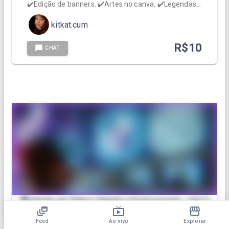
✔️Edição de banners. ✔️Artes no canva. ✔️Legendas…
kitkat.cum
R$
10
CHAT
🎥 Edição de Vídeos Rápida e Profissional! – Até 5
Minutos 🔥
Feed
Ao vivo
Explorar