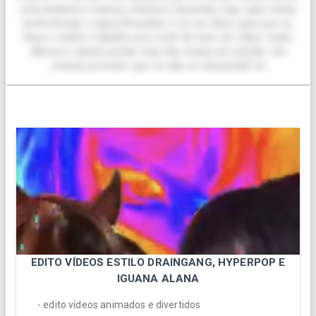
uma dinâmica criativa, intuitiva e divertida, mas caso tenha
preferências e especificações, é só me dizer para que eu
faça o melhor trabalho pra você! Se tiver um vídeo muito
dahora e queira postar mas não manje em edição, me
chama, prometo que cê não se arrepende! s2
EDITO VÍDEOS ESTILO DRAINGANG, HYPERPOP E
IGUANA ALANA
- edito vídeos animados e divertidos