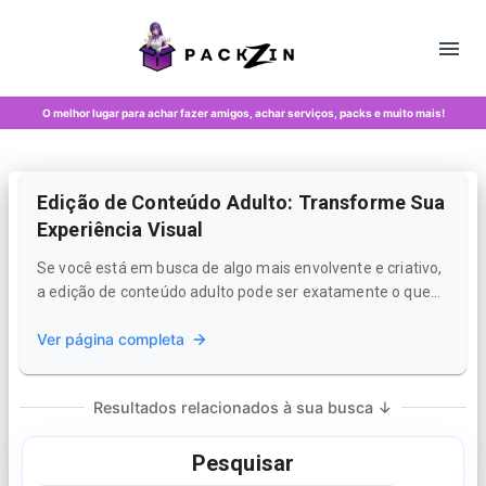
O melhor lugar para achar fazer amigos, achar serviços, packs e muito mais!
Edição de Conteúdo Adulto: Transforme Sua
Experiência Visual
Se você está em busca de algo mais envolvente e criativo,
a edição de conteúdo adulto pode ser exatamente o que
você precisa. Esse tipo de edição não apenas aprimora a
Ver página completa
estética visual, mas também transforma a forma como
você interage com o conteúdo. Na Packzin, você
encontrará uma variedade de...
Resultados relacionados à sua busca ↓
Pesquisar