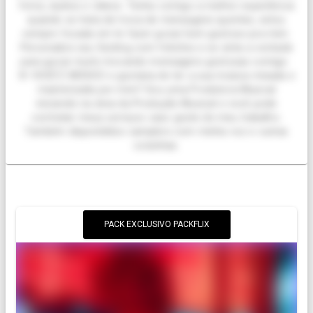
fotos, áudios e vídeos. Tenha comigo a melhor experiência
quando se trata de troca de mensagens quentes, estou
sempre focada em te fazer gozar bem gostoso pra mim.
Personalize seu Sexting com fetiches e se sinta a vontade
para gozar muito trocando mensagens gostosas comigo.
🌸 VOCÊ É MÚSICO e gostaria de ter a sua música mixada e
masterizada por mim? Sou uma Produtora Musical
iniciando na área da Produção Musical e você pode
contratar meus serviços caso goste de meu trabalho.
Também disponibilizo samplers com minha voz e outras
coisinhas.
PACK EXCLUSIVO PACKFLIX