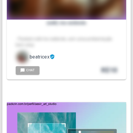
(edit) me exibindo
- Packzin edit me exibindo, com uma ambientação
bem sexy
beatricex
R$
10
CHAT