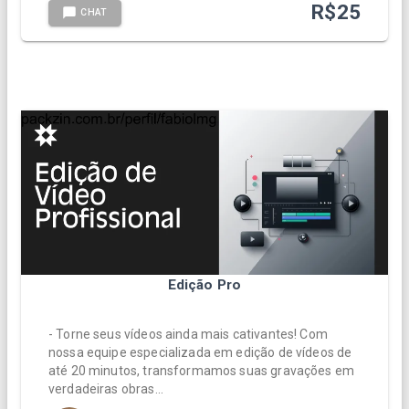
R$
25
CHAT
Edição Pro
- Torne seus vídeos ainda mais cativantes! Com
nossa equipe especializada em edição de vídeos de
até 20 minutos, transformamos suas gravações em
verdadeiras obras…