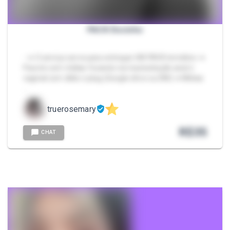
PACK Docinho
- ➜ O serviço serve para entregar UM PACK temático ➜
Pacote com mídias focando na masturbação anal e
vaginal com dildo e plug (Google drive ou DM) ➜ Mídias
…
truerosemary
R$
35
CHAT