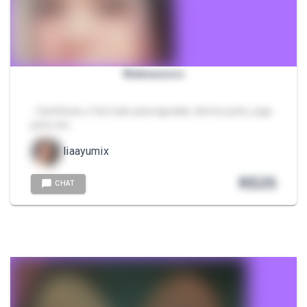
Webnamoro
- Carinhosa, e faz tudo para agradar, dorme junto, joga
junto etc..
liaayumix
R$
25
CHAT