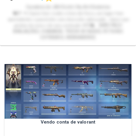
Curadora de JAV/Ecchi | Nu-Art/Sodomia
🐇🩷 🥕 𝓢𝓮𝓳𝓪𝓶 𝓫𝓮𝓶 𝓿𝓲𝓷𝓭𝓸𝓼 𝓪 𝓽𝓸𝓬𝓪 𝓭𝓪 𝓗𝓪𝓻𝓾, 𝓾𝓶 𝓵𝓾𝓰𝓪𝓻 𝓫𝓮𝓶
𝓪𝓹𝓮𝓻𝓽𝓪𝓭𝓲𝓷𝓱𝓸 𝓮 𝓺𝓾𝓮𝓷𝓽𝓲𝓷𝓱𝓸 𝓬𝓸𝓶 𝓬𝓱𝓮𝓲𝓻𝓲𝓷𝓱𝓸 𝓪𝓭𝓸𝓬𝓲𝓬𝓪𝓭𝓸. 𝓔𝓼𝓹𝓮𝓻𝓸 𝓺𝓾𝓮
𝓰𝓸𝓼𝓽𝓮𝓶 𝓭𝓮 𝓶𝓲𝓶 𝓮 𝓭𝓸 𝓶𝓮𝓾 𝓬𝓸𝓷𝓽𝓮𝓾𝓭𝓸 🥕🩷🐇 [NÃO FAÇO
AVALIAÇÕES, CHAMADA, TROCA DE NUDES, FETICHES
EXTREMOS, WEBNAMORO]
Vendo conta de valorant