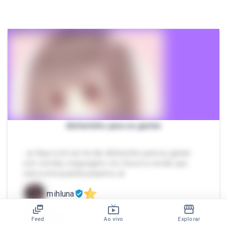
dinherinho para eu gastar
- 🎀 Aqui você vai me dar dinheirinho para eu gastar
com comida, maquiagem, etc. Essa é a versão que
cobra uma quantia pequena. 🎀
mihluna
R$
65
CHAT
Feed
Ao vivo
Explorar