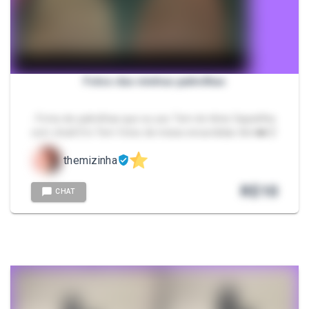
Fotos das minhas palmilhas
- Fotos de palmilhas que eu uso Tem de tênis Sapatilha
com chulé Etc Tem fotos de meias encardidas tbm❤️🥵
themizinha
R$
10
CHAT