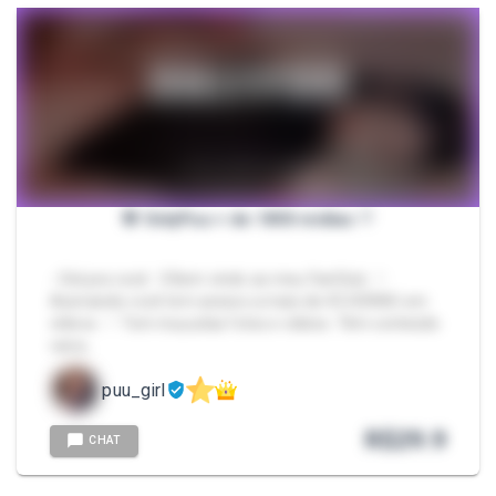
🌸 OnlyPuu + de 1850 mídias ♡
- Oiiii pra você. :3 Bem vindo ao meu FanClub. ♡
Assinando você tem acesso a mais de 45 HORAS em
vídeos. ♡ Tem muuuitas fotos e vídeos. Têm conteúdo
varia…
puu_girl
R$
29.9
CHAT