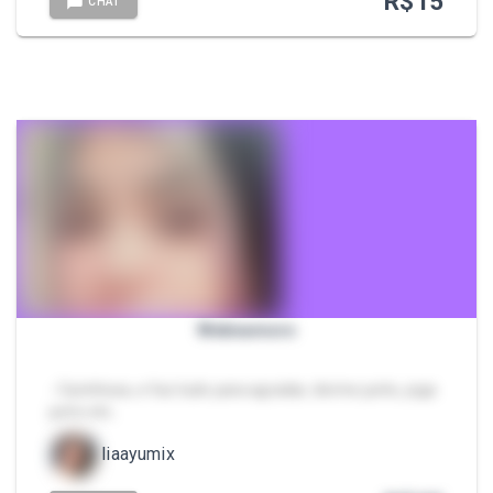
R$
15
CHAT
Webnamoro
- Carinhosa, e faz tudo para agradar, dorme junto, joga
junto etc..
liaayumix