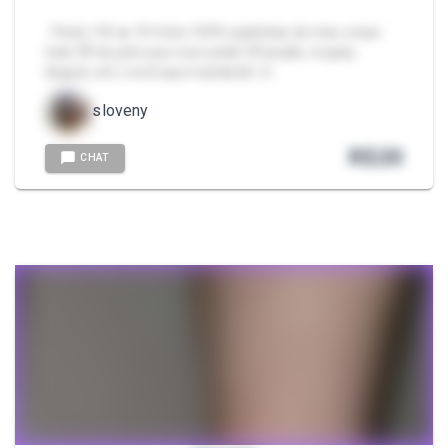
- Pack +18 🔥 10 fotos 100% explícitas do meu corpo
todo 😈 do jeito que voce pedir! (Posição, roupas,
ângulo, etc.) você que manda bb ❤️‍🔥
sloveny
R$
20
CHAT