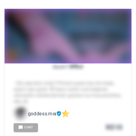
Sock !! 👅👣🧦
- Olá, seja bem vindo !! Primeiro pack meu de meias,
espero que goste. 😈 Quero sentir você beijando,
cheirando e lambendo bem gostoso os meus pezinhos,
eles sã…
goddess.mia
R$
10
CHAT