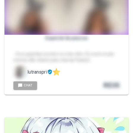
Especial de páscoa
- Ovos grandes (oq tem no meio tbm 😏) ecom muito
recheio, Me chame pelo chat da Packzin.
lutranspri
R$
35
CHAT