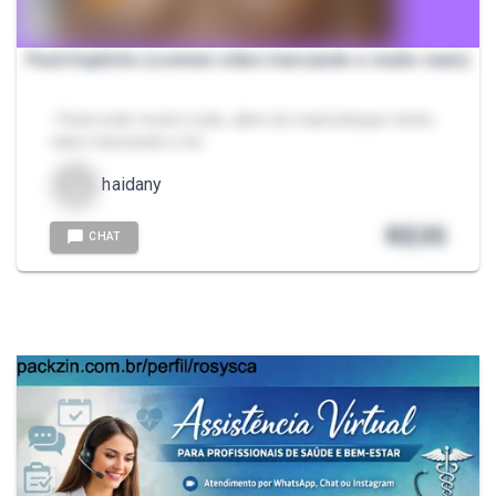
Pack Explícito (contem video transando e muito mais)
- Pack onde mostro tudo, além de masturbaçao tenho
video transando e etc
haidany
R$
35
CHAT