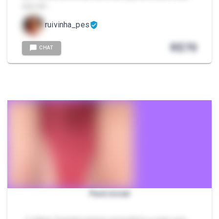
sua von…
ruivinha_pes
R$
70
CHAT
Pack inicial