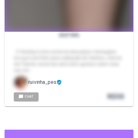
SEXTING
- O Sexting é uma conversa sensual por mensagem,
em que é perfeito para realização de fetiches, roteiros
etc! Vamos conversar sobre bem gostoso sobre essa
sua von…
ruivinha_pes
R$
55
CHAT