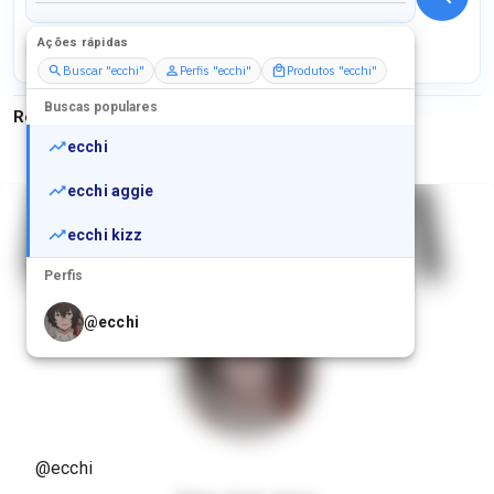
Ações rápidas
Perfis
Serviços
Packs
Buscar "ecchi"
Perfis "ecchi"
Produtos "ecchi"
Buscas populares
Resultados para
"
ecchi
"
ecchi
ecchi aggie
ecchi kizz
Perfis
@
ecchi
@
ecchi.kizz
— kizz
@
ecchih
@ecchi