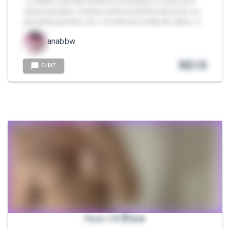
- 2 vídeos: [contato externo removido] e o outro com
várias posições, mostra minha bucetinha de perto, eu
sentando gostoso, etc. (14 minutos totais de vídeo). 2 …
anabbw
R$
15
CHAT
Pack +18 😈🔥🔥