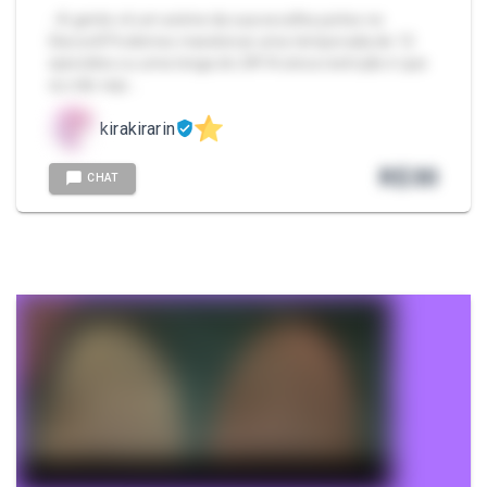
- A gente vê um anime da sua escolha juntos no
Discord! Podemos maratonar uma temporada de 12
episódios ou uma longa de 24!! A única restrição é que
eu não vejo…
kirakirarin
R$
30
CHAT