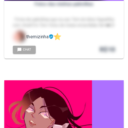
Fotos das minhas palmilhas
- Fotos de palmilhas que eu uso Tem de tênis Sapatilha
com chulé Etc Tem fotos de meias encardidas tbm❤️🥵
themizinha
R$
10
CHAT