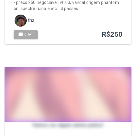
- preço 250 negociável,lvl103, vandal origem phantom
oni spectre ruina e etc... 3 passes
thz_
R$
250
CHAT
Vamos ver algum anime juntos!