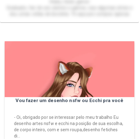
Otaku, Geek, gamer
Graduado, fan de uns animes e games, vejo algumas séries e
dou umas voltas de bicicleta. Tô aqui pra comprar apenas
Vou fazer um desenho nsfw ou Ecchi pra você
- Oi, obrigado por se interessar pelo meu trabalho Eu
desenho artes nsfw e ecchi na posição de sua escolha,
de corpo inteiro, com e sem roupa,desenho fetiches
di…