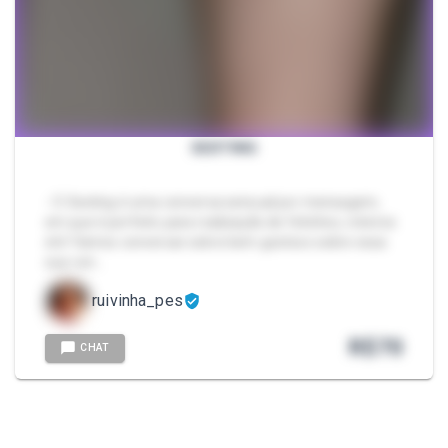
SEXTING
- O Sexting é uma conversa sensual por mensagem,
em que é perfeito para realização de fetiches, roteiros
etc! Vamos conversar sobre bem gostoso sobre essa
sua von…
ruivinha_pes
R$
70
CHAT