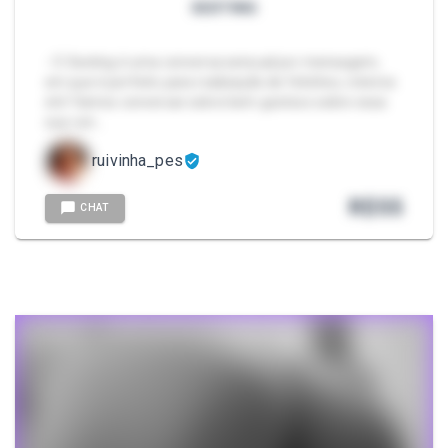
SEXTING
- O Sexting é uma conversa sensual por mensagem,
em que é perfeito para realização de fetiches, roteiros
etc! Vamos conversar sobre bem gostoso sobre essa
sua von…
ruivinha_pes
R$
55
CHAT