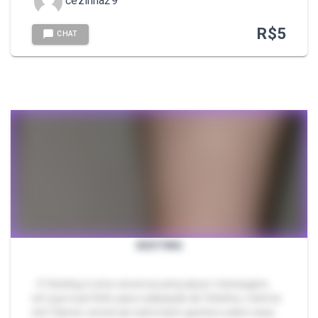
cezinha29
R$
5
CHAT
SEXTING
- O Sexting é uma conversa sensual por mensagem,
em que é perfeito para realização de fetiches, roteiros
etc! Vamos conversar sobre bem gostoso sobre essa