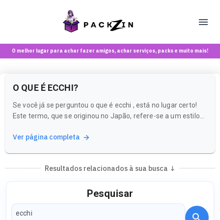
O melhor lugar para achar fazer amigos, achar serviços, packs e muito mais!
O QUE É ECCHI?
Se você já se perguntou o que é ecchi , está no lugar certo!
Este termo, que se originou no Japão, refere-se a um estilo
de conteúdo que mistura elementos eróticos com humor e a
Ver página completa
estética vibrante do anime. É uma forma divertida e leve de
explorar temas mais ousados, sempre com um toque de...
Resultados relacionados à sua busca ↓
Pesquisar