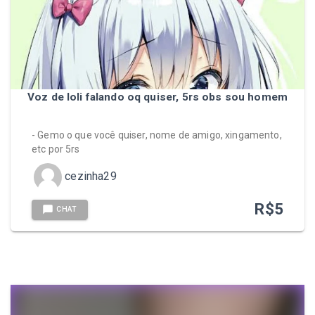
Voz de loli falando oq quiser, 5rs obs sou homem
- Gemo o que você quiser, nome de amigo, xingamento,
etc por 5rs
cezinha29
R$
5
CHAT