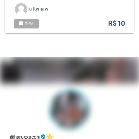
kittyniaw
R$
10
CHAT
@haruxxecchi