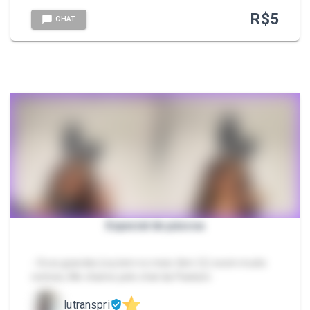
R$
5
CHAT
Especial de páscoa
- Ovos grandes (oq tem no meio tbm 😏) ecom muito
recheio, Me chame pelo chat da Packzin.
lutranspri