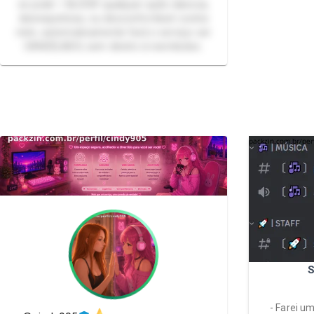
se pedir = BLOCK! qualquer ação danosa,
desrespeitosa, ou desconfortável contra
mim, automaticamente fará o serviço ser
CANCELADO, sem direito à reembolso.
S
- Farei u