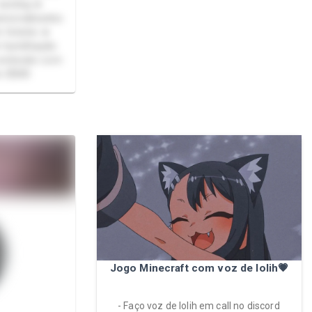
 sexting ★
ersonalizados
 fetiche ★
★ humilhação
conteúdo com
e r$500
Jogo Minecraft com voz de lolih💗
- Faço voz de lolih em call no discord