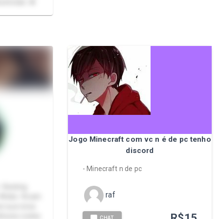
senciais. ❌
Jogo Minecraft com vc n é de pc tenho
discord
- Minecraft n de pc
•Sexting
raf
 •Webs •Xcam
rei sua nova
R$
15
hores noites
CHAT