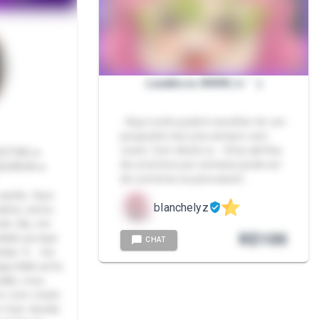
Lunáticos ❥❥❥(´ε｀ )
- Aqui vocês podem escolher ter um
pouquinho da Luna sempre com
vocês. Com direito a: - Uma call fixa
EXTING ●
de uma hora por semana (pode ser
QUINHA ●
de conversa ou para assist…
 packs, faço
blanchelyz
zados, estou
odo dia, me
R$
100
idado porque
CHAT
trelas 💦 me
ui kkkk acho
ndão, meu
to com muito
 tiver duvida