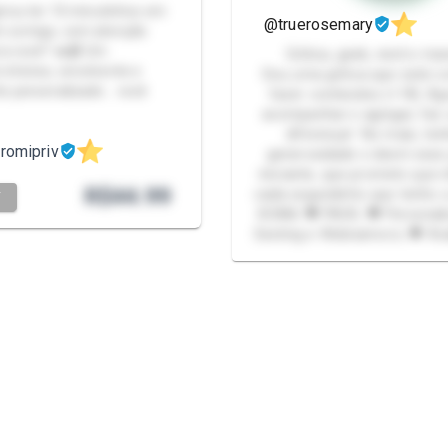
inou ter 10 minutinhos em
@truerosemary
 comigo, com atenção
pra você? 🔥📹 Um
Gótica, geek, nerd e ma
intenso, envolvente e
Sou uma gótica que está 
te personalizado… você
fazer conteúdos (+18). Ag
acompanhar e agregar, faz
diferença! No mais, te
romipriv
generosidade e deem esse
iniciante, que prometo que 
R$
44.99
cada segundinho que tenho a
T
XCAM; 🖤 PACK; 🖤 Personali
Sexting e Webnamoro; 🖤 Ava