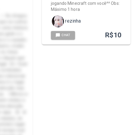
jogando Minecraft com você^^ Obs:
Máximo 1 hora
.. ✨ Se chegou
rezinha
 que os outros
: uma mistura
R$
10
ura geek e o
CHAT
ce e o ousado.
sivo, criado
r os meus
e cliques que
gar. 😉⭐ Quer
 conteúdos
ra colecionar.
ox é o lugar
tenção real,
sa. ✨Mimos e
bem-vindos e
uma atenção
aqui... 😘 🚨
 espaço, as
rimeiro lugar.
m tempo real