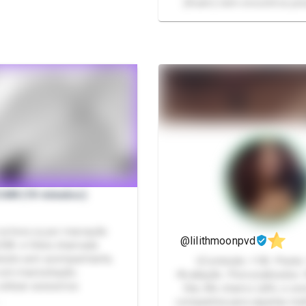
(Xcam) nem encontros pre
AM (10 minutos)
 na hora ou por marcação
@lilithmoonpvd
DIA ➜ Vídeo chamada
eúdo sem acompanhante,
•(Conteúdo +18) •Packs 
 com masturbação.
•Avaliação •Personalizados
tilizar acessórios
Oiie, Me chamo Lilith, e se
…
companhia para aquelas mel