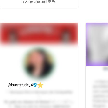
só me chamar! 💖🎮
XC
- ➜ Feito
@bunnyzinh_4
da HORA/
com cont
♡ Serviços Hot e Serviços de Companhia
explícito
♡
Podendo u
𝐎𝐢, 𝐩𝐨𝐝𝐞 𝐦𝐞 𝐜𝐡𝐚𝐦𝐚𝐫 𝐝𝐞 𝐁𝐮𝐧𝐧𝐲! ૮꒰ ˶• ༝ •˶꒱ა˚✧₊‧
(lingerie, 
⁺✩ Aqui no site te ofereço 𝐒𝐄𝐑𝐕𝐈𝐂̧𝐎𝐒