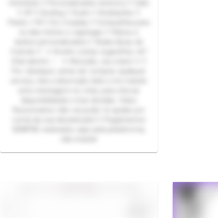
fetichista ꒦ Personalizados diversos ꒦ Calls
꒦ GF ꒦ Sexting ꒦ Xcam ꒦ Avaliações ꒦
Packs +18 ꒦ Ero Cosplay ꒦ Companhia para
os dias tristes e capengas ꒦ Vídeos e
áudios personalizados ꒦ Aulas/dicas de
francês ꒦ ✦ Aceito outras sugestões, tá?
Chat aberto ♡ ✦ Atenção, seu mané ✦ ꒦
Por obséquio, antes de comprar qualquer
serviço, leia a descrição dele e me mande
uma mensagem no chat, para checar
disponibilidade e tirar dúvidas. Celso
Russomanno não vai poder te ajudar por
conta da sua desatenção! ꒦ Pagamentos
SEMPRE realizados aqui pela plataforma,
não insista!