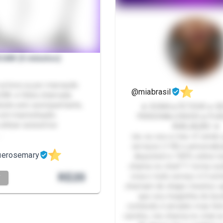
CAM (5 minutos)
 na hora ou por marcação
@miabrasil
DIA ➜ Vídeo chamada
eúdo sem acompanhante,
★ XCAM ● FETICHE ● S
 com masturbação.
PERSONALIZADOS ● PLA
tilizar acessórios
AVALIAÇÃO ★
…
oie, eu sou a mia <3 vendo
serviços (+18) e personali
uerosemary
disponível e 100% online t
chama no chat! 💘 toma cu
R$
20
vicia e todo serviço é 5 es
T
chamam de shape mewtoo aq
que sou magrinha do bu
conteúdo é amador mas fei
carinho, me chama no chat se