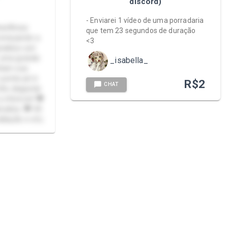
discord)
- Enviarei 1 vídeo de uma porradaria
ravilhosa
que tem 23 segundos de duração
começando a
<3
radeço por
 uma grande
_isabella_
nham sua
 ponta pé à
R$
2
CHAT
irão degustar
 oferecer! 🖤
zados; 🖤 GF,
liação e etc;