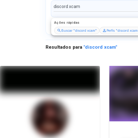
Ações rápidas
Perfis
Serviços
Packs
Buscar "discord xcam"
Perfis "discord xcam
Resultados para
"
discord xcam
"