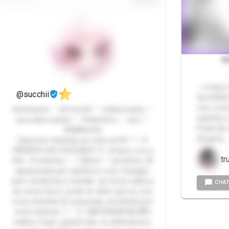
X
- ➜ Feito
@succhii
da HORA/
com cont
dominatrix ♡ alt model ♡ exibicionista ♡
explícito
succubus queen ♡ findomme ♡ duo ♡
Podendo u
ASMRartist
(lingerie, 
Seja bem vindo(a) ao meu perfil ^-^ 🩷
PARAÍSO DA SUCCUBUS 🩷 prazer, sou a
tr
Chii. 19 aninhos ♡ 1,58cm ♡ pézinhos 36
apaixonada por gatinhos e por mangás.
bem nerdzinha e safada às vezes sádica,
CHA
às vezes doce. pode-se dizer que eu sou
uma caixinha de surpresas, prontinha pra
você explorar. ₍^. .^₎Ⳋ 🗒️ATENÇÃO🗒️ NÃO
realizo xcam, presencial, ou webnamoro.