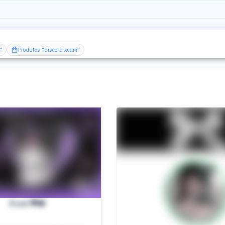
"
Produtos "discord xcam"
Xcam🖤📸