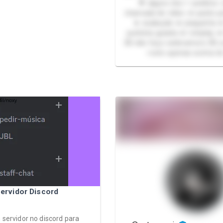
🌟 alguns dos + pedidos:
chamada de vídeo ★ packs p
★ avaliação ★ plaquinha ★
punheta guiada ★ roleplay 
💌 não faço webnamoro 💌 
rosto apenas acima d
ervidor Discord
m servidor no discord para