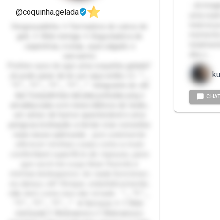
- Já imag
@coquinha.gelada
uma xcam
total só 
Desgraçadinha ✦ Farmadora de cubos de
momento 
gelo ✦ Web-inimiga ✦ Degustadora de
totalmen
caipirinhas, ironias, açaí salgado e
dita o …
sarcasmo
Prefere suco do que uma coquinha gelada?
ku
Já pode parar de ler por aqui então ☝🏼 ꒷⏝
꒷꒦꒷⏝꒷꒦꒷⏝꒷꒦꒷⏝꒷꒦꒷⏝꒷ Integrante do clã
das franjudinhas.rabudas.peitudas.png e
CHA
amaldiçoada com níveis bíblicos de tesão,
um senso de humor questionável e uma
perigosa inclinação a tentar criar conexões
reais nesse submundo. 𝘑𝘶𝘳𝘰 𝘴𝘰𝘭𝘦𝘮𝘦𝘯𝘵𝘦
𝘰𝘧𝘦𝘳𝘦𝘤𝘦𝘳 𝘮𝘪𝘯𝘩𝘢𝘴 𝘤𝘰𝘹𝘢𝘴 𝘤𝘰𝘮𝘰 𝘢 𝘮𝘢𝘪𝘴
𝘤𝘰𝘯𝘧𝘰𝘳𝘵á𝘷𝘦𝘭 𝘴𝘶𝘱𝘦𝘳𝘧í𝘤𝘪𝘦 𝘥𝘦 𝘳𝘦𝘱𝘰𝘶𝘴𝘰, 𝘱𝘢𝘳𝘢
𝘲𝘶𝘦 𝘷𝘰𝘤ê 𝘮𝘦 𝘰𝘶ç𝘢 𝘧𝘢𝘭𝘢𝘳 𝘧𝘳𝘢𝘯𝘤ê𝘴 𝘦
𝘮𝘪𝘯𝘩𝘢𝘴 𝘣𝘰𝘣𝘰𝘲𝘶𝘪𝘤𝘦𝘴. 𝘚𝘦 𝘯𝘢𝘥𝘢 𝘧𝘶𝘯𝘤𝘪𝘰𝘯𝘢𝘳,
𝘦𝘶 𝘥𝘢𝘯ç𝘰, 𝘯é? 𝘗𝘰𝘳𝘲𝘶𝘦, 𝘦𝘴𝘵𝘢𝘵𝘪𝘴𝘵𝘪𝘤𝘢𝘮𝘦𝘯𝘵𝘦,
𝘯ã𝘰 𝘵𝘦𝘮 𝘤𝘰𝘮𝘰 𝘪𝘴𝘴𝘰 𝘥𝘢𝘳 𝘦𝘳𝘳𝘢𝘥𝘰. ꒷⏝꒷꒦꒷⏝
꒷꒦꒷⏝꒷꒦꒷⏝꒷꒦꒷⏝꒷ ✦ Serviços ✦ ꒦ Web-
inimizade ꒦ Webnamoro ꒦ Webnamoro