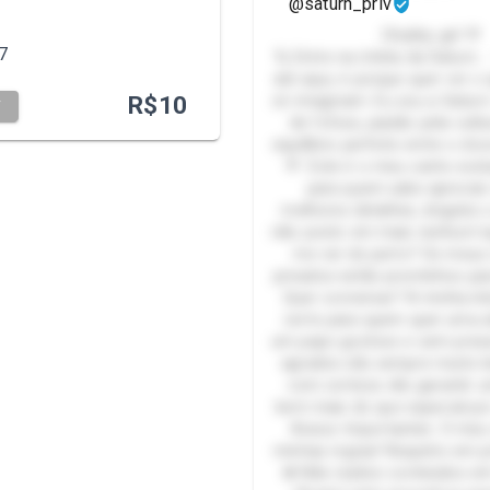
@saturn_priv
Chubby girl 💜
7
🪐 Entre na órbita da Saturn.
até aqui, é porque quer ver o
R$
10
só imaginam. Eu sou a Saturn
T
de fofura, paixão pela cult
equilíbrio perfeito entre o do
💜 Este é o meu canto exclu
para quem sabe aprecia
melhores detalhes, ângulos 
não posto em mais nenhum lu
me ver de perto? Os meus
privados estão prontinhos pa
Quer conversar? A minha inb
certo para quem quer uma a
um papo gostoso e sem pres
agrados são sempre muito 
com certeza vão garantir 
bem mais do que especial por 
Avisos Importantes: O meu
minhas regras! Respeito em p
❌ Não realizo conteúdos e