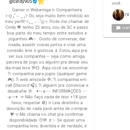
@cindy905
você.
Gamer 𖹭 Webamiga 𖹭 Companheira
rx
⊹ꨄ₊˚︵‿₊୨ Oii, seja muito bem-vindo(a) ao
meu perfil! ୧₊‿︵‧˚ꨄ⊹ Pode me chamar de
Cindy 💖 tenho 25 anos, sou de SC e passo
CHA
boa parte do meu tempo entre estudos e
joguinhos 🎮✨ Gosto de conversar, dar
risada, assistir coisas juntos e criar uma
conexão leve e gostosa 🌷 Estou aqui pra
ser sua companhia — seja como amiga,
parceira de jogo ou alguém pra deixar seu
dia mais leve 💬💞 Aqui você vai encontrar:
𐙚 companhia para jogos (qualquer game
🎮); 𐙚 web amizade 💬; 𐙚 companhia em
call (Discord 🎧); 𐙚 alguém pra conversar e
desabafar 🌸. ✦•┈๑⋅⋯ INFORMAÇÕES ⋯
⋅๑┈•✦ 𖹭 Não faço nada de teor +18 (por
favor, respeitar 🚫) 𖹭 Leia direitinho a
descrição de cada pack antes de comprar
💖 𖹭 Me chama no chat pra confirmar
disponibilidade 🥺💬 🌷✨ Se quiser uma
companhia leve, divertida e de verdade, é