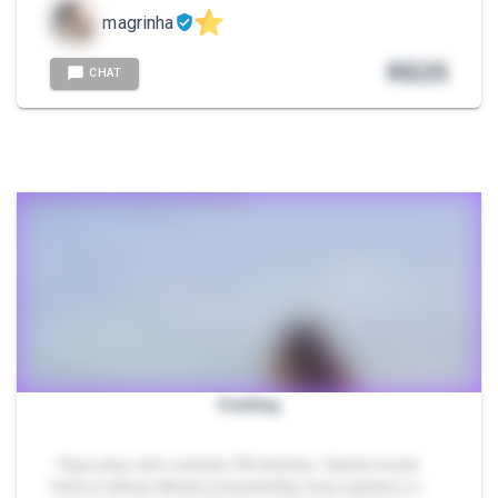
magrinha
R$
25
CHAT
Sexting
- Faço sexo com você por 30 minutos. Vamos trocar
fotos e vídeos. Mostro a bucetinha, meu cuzinho e o