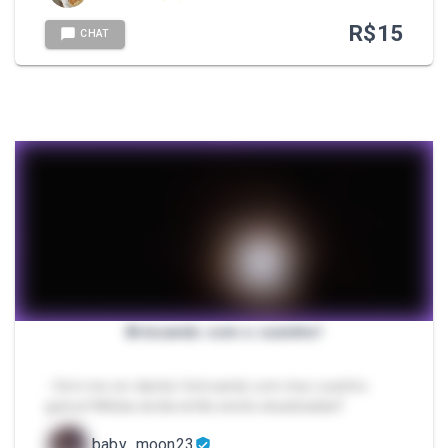
R$
15
CHAT
Brincando com o cuzinho!
- Vem me ver dando/ brincando com meu cuzinho
guloso! Midias ainda estão sendo atualizadas!!
baby_moon23