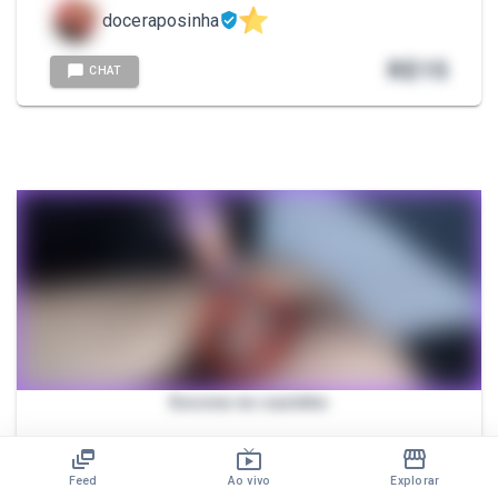
doceraposinha
R$
15
CHAT
Escova no cuzinho
- Enfiando o cabo da escova de cabelo no cuzinho 🍩
Feed
Ao vivo
Explorar