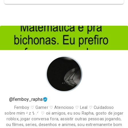
@femboy_rapha
Femboy ♡ Gamer ♡ Atencioso ♡ Leal ♡ Cuidadoso
sobre mim ᶻ 𝗓 𐰁 .ᐟ ♡ oii amigos, eu sou Rapha, gosto de jogar
roblox, jogar conversa fora, assistir outras pessoas jogando,
ou filmes, series, desenhos e animes, sou extremanente bom