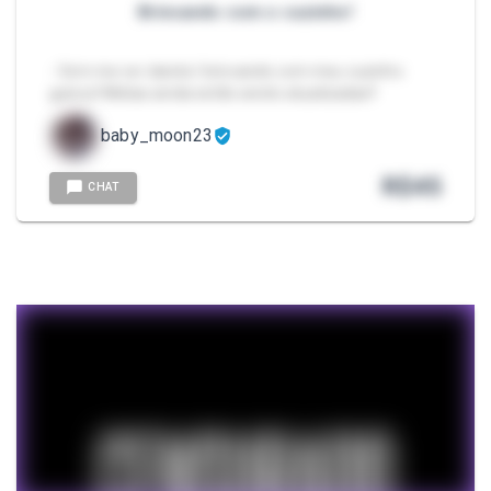
Brincando com o cuzinho!
- Vem me ver dando/ brincando com meu cuzinho
guloso! Midias ainda estão sendo atualizadas!!
baby_moon23
R$
45
CHAT