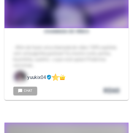
CHAMADA DE VÍDEO
- Afim de fazer uma chamada de vídeo 100% explícita
com uma japinha gostosa? Eu mostro rosto, peitos,
bucetinha, cuzinho.. o que você quiser! Podemos
conversar,…
yuukix04
R$
60
CHAT