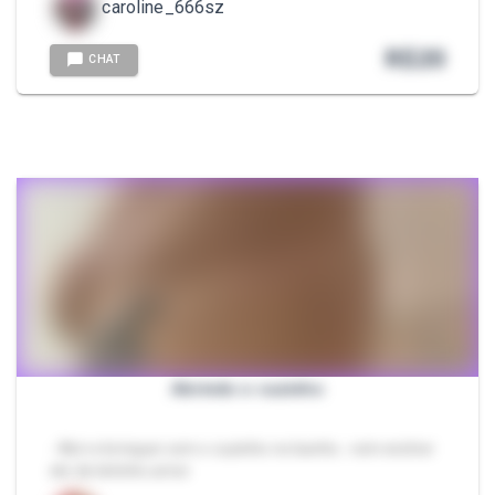
caroline_666sz
R$
20
CHAT
Abrindo o cuzinho
- Abri e brinquei com o cuzinho no banho.. vem encher
ele de leitinho amor