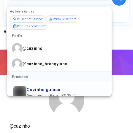
Ações rápidas
Perfis
Serviços
Packs
Buscar "cuzinho"
Perfis "cuzinho"
Produtos "cuzinho"
Resultados para
"
cuzinho
"
Perfis
@
cuzinho
@
cuzinho_branqyinho
Produtos
Cuzinho guloso
@magrinha · Pack · R$ 25,00
Cuzinho/ Masturbação Anal
@meelzinhaaa · Pack · R$ 40,00
@cuzinho