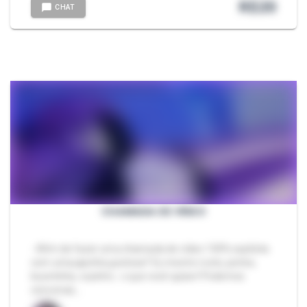
R$
20
CHAT
CHAMADA DE VÍDEO
- Afim de fazer uma chamada de vídeo 100% explícita
com uma japinha gostosa? Eu mostro rosto, peitos,
bucetinha, cuzinho.. o que você quiser! Podemos
conversar,…