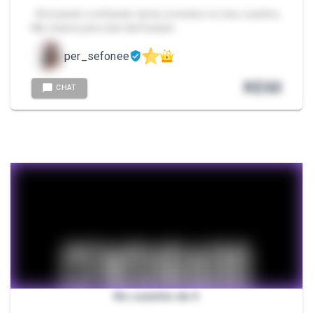
- Brincando e enfiando vários consolos no meu cuzinho,
Me chame pelo chat da Packzin.
per_sefonee
R$
50
CHAT
No cuzinho de 4