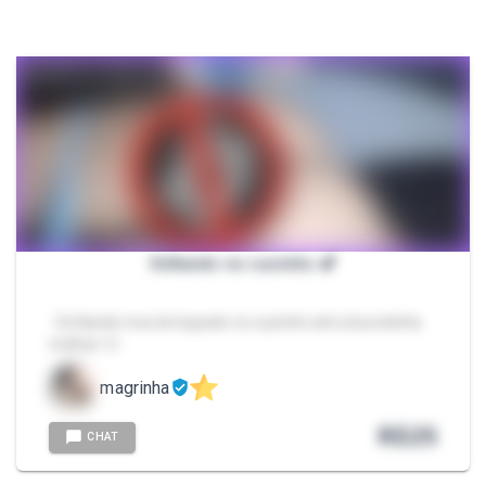
Enfiando no cuzinho 🍆
- Enfiando meu brinquedo no cuzinho até a bucetinha
molhar ❤️‍🔥
magrinha
R$
25
CHAT