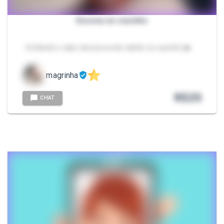
Escova no cuzinho
- Enfiando o cabo da escova de cabelo no cuzinho 🍩
magrinha
R$
25
CHAT