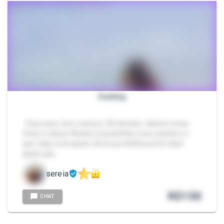
Sexting
- Faço sexo com você por 30 minutos. Vamos trocar
fotos e vídeos. Mostro a bucetinha, meu cuzinho e o
que mais você quiser. Estou prontinha pra te fazer
gozar gos…
sereia
R$
150
CHAT