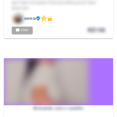
que mais você quiser. Estou prontinha pra te fazer
gozar gos…
sereia
R$
150
CHAT
Brincando com o cuzinho