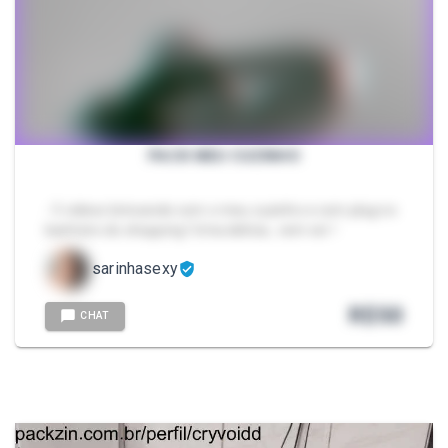
PACK MEU CUZINHO
- 5 videos brincando com o meu cuzinho e com plug no
banheiro do shopping ! Uma delícia , vem ver !
sarinhasexy
R$
50
CHAT