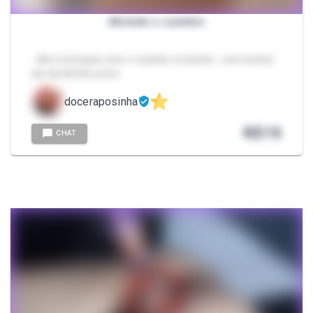
Abrindo o cuzinho
- Abri e brinquei com o cuzinho no banho.. vem encher
ele de leitinho amor
doceraposinha
R$
15
CHAT