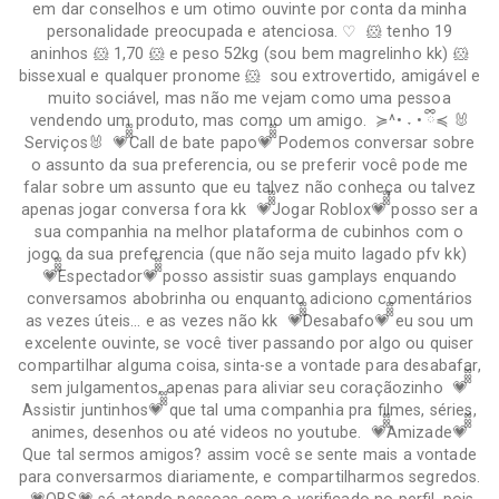
em dar conselhos e um otimo ouvinte por conta da minha
personalidade preocupada e atenciosa. ♡ 🐹 tenho 19
aninhos 🐹 1,70 🐹 e peso 52kg (sou bem magrelinho kk) 🐹
bissexual e qualquer pronome 🐹 sou extrovertido, amigável e
muito sociável, mas não me vejam como uma pessoa
vendendo um produto, mas como um amigo. ≽^• ˕ • ྀི≼ 🐰
Serviços🐰 💗᪲᪲᪲Call de bate papo💗᪲᪲᪲ Podemos conversar sobre
o assunto da sua preferencia, ou se preferir você pode me
falar sobre um assunto que eu talvez não conheça ou talvez
apenas jogar conversa fora kk 💗᪲᪲᪲Jogar Roblox💗᪲᪲᪲ posso ser a
sua companhia na melhor plataforma de cubinhos com o
jogo da sua preferencia (que não seja muito lagado pfv kk)
💗᪲᪲᪲Espectador💗᪲᪲᪲ posso assistir suas gamplays enquando
conversamos abobrinha ou enquanto adiciono comentários
as vezes úteis... e as vezes não kk 💗᪲᪲᪲Desabafo💗᪲᪲᪲ eu sou um
excelente ouvinte, se você tiver passando por algo ou quiser
compartilhar alguma coisa, sinta-se a vontade para desabafar,
sem julgamentos, apenas para aliviar seu coraçãozinho 💗᪲᪲᪲
Assistir juntinhos💗᪲᪲᪲ que tal uma companhia pra filmes, séries,
animes, desenhos ou até videos no youtube. 💗᪲᪲᪲Amizade💗᪲᪲᪲
Que tal sermos amigos? assim você se sente mais a vontade
para conversarmos diariamente, e compartilharmos segredos.