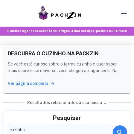
O melhor lugar para achar fazer amigos, achar serviços, packs e muito mais!
DESCUBRA O CUZINHO NA PACKZIN
Se você está curioso sobre o termo cuzinho e quer saber
mais sobre esse universo, você chegou ao lugar certo! Na
Packzin, uma plataforma exclusiva para maiores de 18 anos,
Ver página completa
você pode explorar conteúdos, comunidades e criadoras que
compartilham interesses semelhantes.
Resultados relacionados à sua busca ↓
Pesquisar