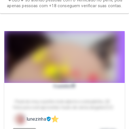
💗OBS💗 só atendo pessoas com o verificado no perfil, pois
apenas pessoas com +18 conseguem verificar suas contas.
Cuzinho🍑
- Pack do meu cuzinho todo aberto e esticadinho, 20
fotos pra você aproveitar muito de vários ângulos😏😏
lunezinha