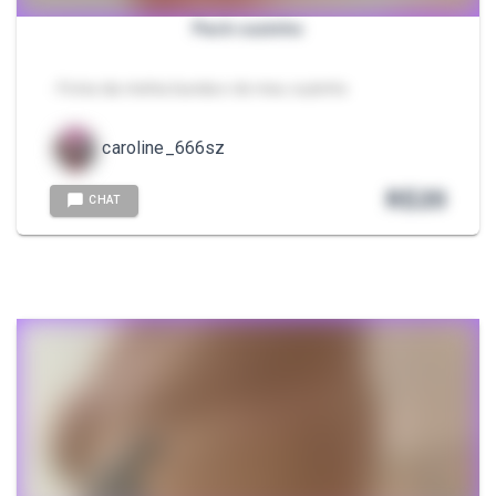
Pack cuzinho
- Fotos da minha bunda e do meu cuzinho
caroline_666sz
R$
20
CHAT