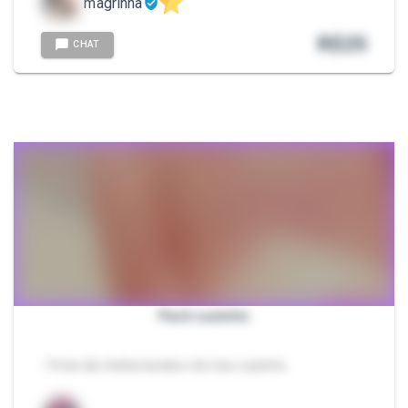
magrinha
R$
25
CHAT
Pack cuzinho
- Fotos da minha bunda e do meu cuzinho