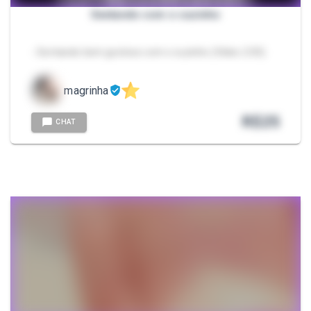
Sentando com o cuzinho
- Sentando bem gostoso com o cuzinho (Vídeo 2:05)
magrinha
R$
25
CHAT