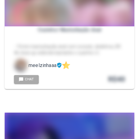
Cuzinho/ Masturbação Anal
- 15min masturbação anal com consolo, dedinhos, DP,
4k close up exibindo bastante o cuzinho 👌🏼
meelzinhaaa
R$
40
CHAT