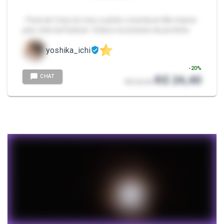
- Pack de fotos do meu cuzinho e bumbum Me chame
pelo chat da Packzin. Videos mostrando de pertinho
yoshika_ichi
-
20
%
CHAT
R$ 24,40
R$ 30,50