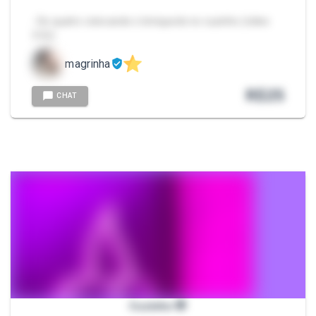
- De quatro colocando o brinquedo no cuzinho (vídeo
3:52)
magrinha
R$
25
CHAT
Cuzinho 🤭