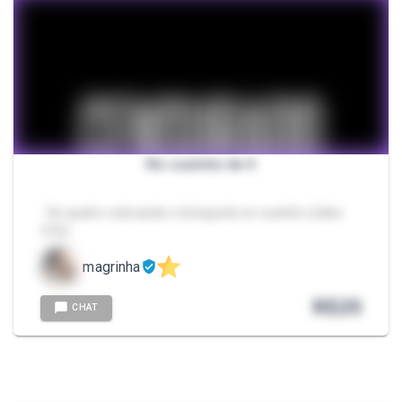
No cuzinho de 4
- De quatro colocando o brinquedo no cuzinho (vídeo
3:52)
magrinha
R$
25
CHAT