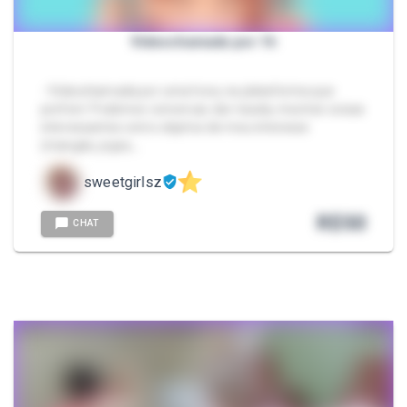
Videochamada por 1h
- Videochamada por uma hora, na plataforma que
preferir. Podemos conversar, dar risada, mostrar coisas
interessantes como objetos de meu interesse
(mangás, jogos,…
sweetgirlsz
R$
50
CHAT