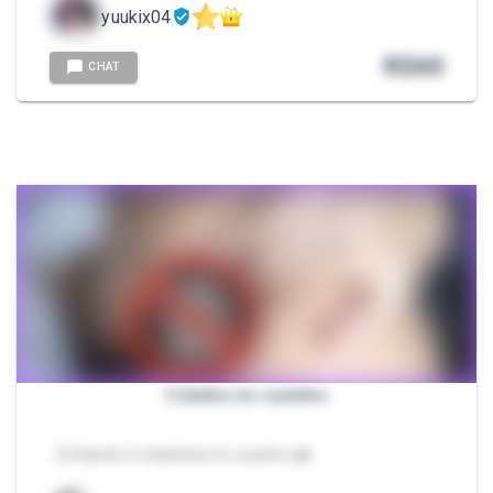
yuukix04
R$
60
CHAT
3 dedos no cuzinho
- Enfiando os dedinhos no cuzinho 🍩