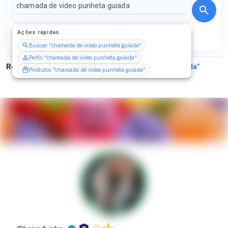
Ações rápidas
Perfis
Serviços
Packs
Buscar "chamada de video punheta guiada"
Perfis "chamada de video punheta guiada"
Resultados para
"
chamada de video punheta guiada
"
Produtos "chamada de video punheta guiada"