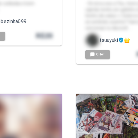
o cutiladas e bem
- Oii oii eu sou a Tsu, mor
capital, tenho um gatinh
Sonho de valsa >< Está no
ebezinha099
se sentindo sozinho? Vamo
conversar no discord! …
R$
20
T
tsuuyuki
CHAT