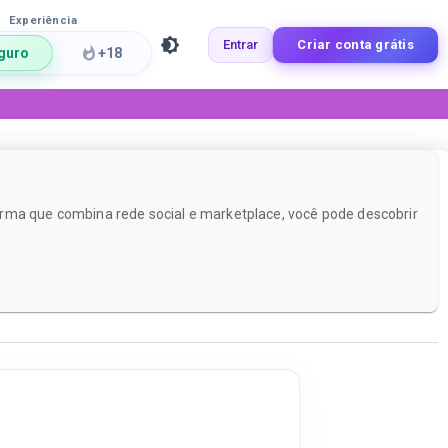
Experiência
Entrar
Criar conta grátis
guro
+18
orma que combina rede social e marketplace, você pode descobrir