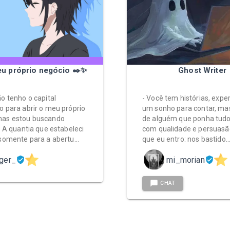
eu próprio negócio ✒️✨
Ghost Writer
ão tenho o capital
- Você tem histórias, exper
o para abrir o meu próprio
um sonho para contar, ma
mas estou buscando
de alguém que ponha tudo
. A quantia que estabeleci
com qualidade e persuasã
 somente para a abertu…
que eu entro: nos bastido
ger_
mi_morian
CHAT