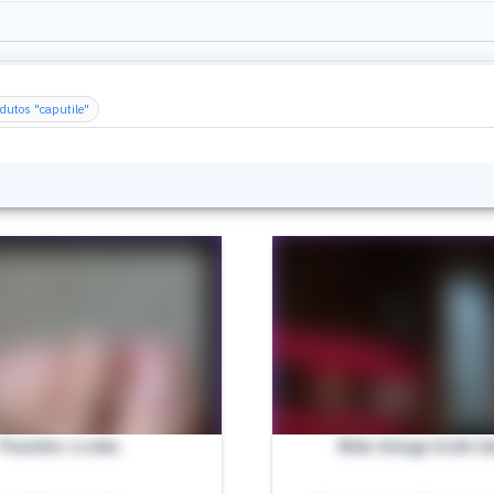
dutos "caputile"
Pezinho e mão
Web Amiga Goth G