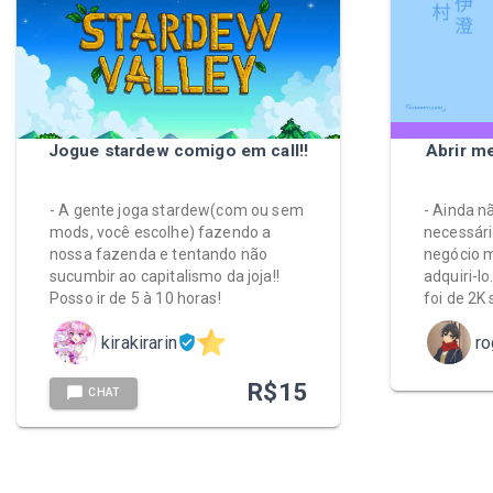
Jogue stardew comigo em call!!
Abrir m
- A gente joga stardew(com ou sem
- Ainda n
mods, você escolhe) fazendo a
necessári
nossa fazenda e tentando não
negócio 
sucumbir ao capitalismo da joja!!
adquiri-lo
Posso ir de 5 à 10 horas!
foi de 2K
kirakirarin
ro
R$
15
CHAT