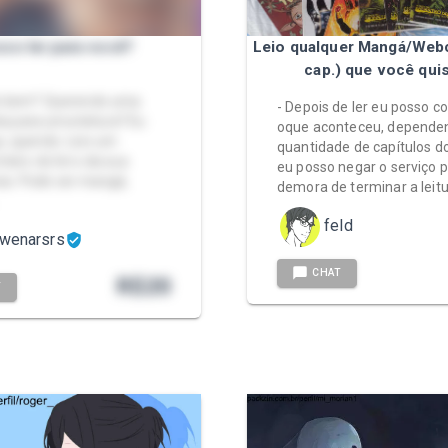
so ler para você?
Leio qualquer Mangá/Web
cap.) que você quis
udo bem? Querendo uma
- Depois de ler eu posso c
 para uma leitura? Eu
oque aconteceu, depende
i, querido. Leio um
quantidade de capítulos 
nteiro do livro da sua
eu posso negar o serviço p
ia. Pode ser mangá,
demora de terminar a leitu
feld
owenarsrs
CHAT
R$
20
T