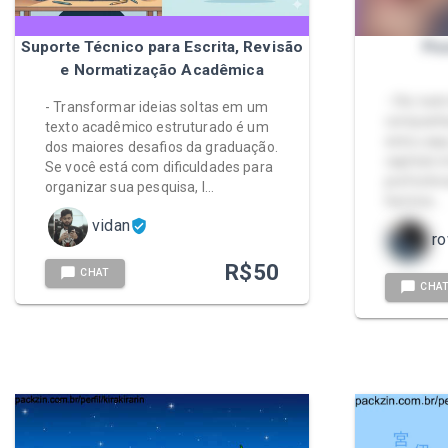
Suporte Técnico para Escrita, Revisão
Pos
e Normatização Acadêmica
- Oiii, t
- Transformar ideias soltas em um
companhia
texto acadêmico estruturado é um
estou aqu
dos maiores desafios da graduação.
capítulo i
Se você está com dificuldades para
preferênc
organizar sua pesquisa, l…
história …
vidan
r
R$
50
CHAT
CHA