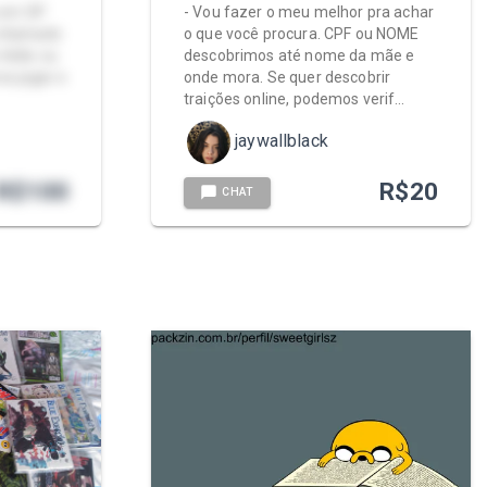
o em SP
- Vou fazer o meu melhor pra achar
o chamado
o que você procura. CPF ou NOME
 tédio ou
descobrimos até nome da mãe e
s jogar e
onde mora. Se quer descobrir
traições online, podemos verif…
jaywallblack
R$
100
R$
20
CHAT