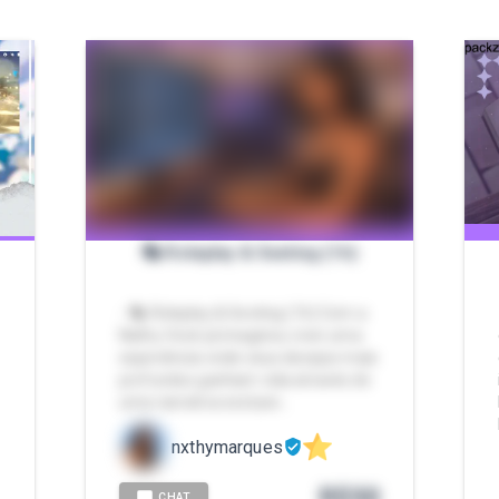
🎭 Roleplay & Sexting (1h)
- 🎭 Roleplay & Sexting (1h) Com a
Nathy Você já imaginou viver uma
u
experiência onde seus desejos mais
s
profundos ganham vida através de
uma narrativa exclusiv…
nxthymarques
0
R$
50
CHAT