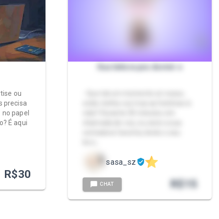
Sua leitora pra dormir ʚ
tise ou
- Que tal um momento só nosso,
s precisa
onde minha voz traz as histórias à
 no papel
vida? Durante 30 minutos em
o? É aqui
chamada de voz, eu serei a sua
…
contadora favorita, lendo o seu
livro…
sasa_sz
R$
30
R$
15
CHAT