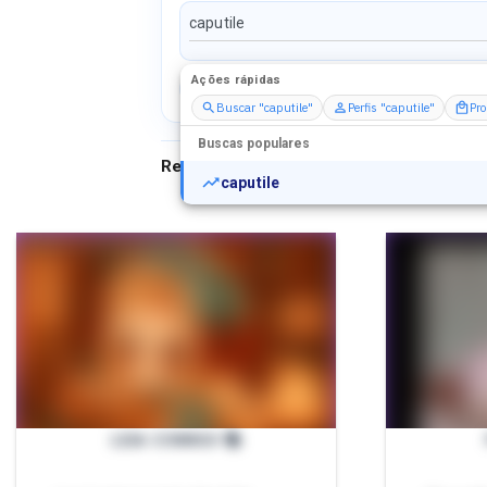
Ações rápidas
Perfis
Serviços
Packs
Buscar "caputile"
Perfis "caputile"
Pro
Buscas populares
Resultados para
"
caputile
"
caputile
LEIA COMIGO 📚