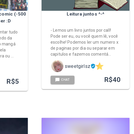
comic (-500
Leitura juntos ^-^
er :D
- Lemos um livro juntos por call!
ontar tudo
Pode ser eu, ou você quem lê, você
ndo da
escolhe! Podemos ler um numero x
do mangá
de paginas por dia ou separar em
ela
capitulos e fazemos comentá…
ra ou …
sweetgirlsz
R$
40
R$
5
CHAT