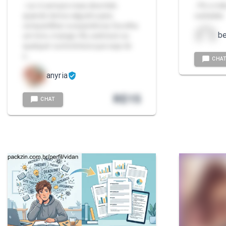
- Ler é sempre mais divertido
- Pé e mã
quando temos alguém para
cuidadas
compartilhar a experiência. Escolha
b
um livro, mangá, HQ, webtoon ou
qualquer outra leitura que seja do
s…
CHA
anyria
R$
15
CHAT