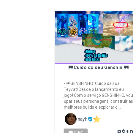
🛤️Cuido do seu Genshin 🛤️
- 🌟GENSHINHO: Cuido da sua
Teyvat! Desde o lançamento eu
jogo! Com o serviço GENSHINHO, vo
upar seus personagens, construir a
melhores builds e explorar o …
nayh
R$
1
CHAT