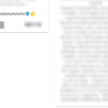
- ESCUTA
 Você me conta s…
Seja bem-vindo(a)! Meu nom
e trabalho com tiragens de T
heebonyhotwife
Cigano há aproximadamen
Através da minha prática intu
R$
110
T
compromisso com o autoco
busco orientar você em m
dúvida, trazer clareza para s
apoiar o seu desenvolvimen
espiritual. Minhas leituras s
seriedade, respeito e respons
trabalho com conteúdos adu
meu foco é oferecer men
realmente iluminem seu ca
das tiragens, também ofereç
webamizade e calls para c
trocas de ideias — espaços
onde você pode simplesment
desabafar ou se sentir acom
forma leve e respeitosa. A
QUALQUER COMPRA ME CHA