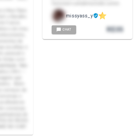
festa bem safadinha Estão contid…
e é Ana Clara
missyass_y
arô e Baralho
te 5 anos.
R$
35
itiva e do meu
CHAT
nhecimento,
omentos de
uas escolhas e
to pessoal e
ão feitas com
abilidade. Não
ltos (18+) —
sagens que
minho. Além
o serviços de
onversas e
 acolhedores
e conversar,
panhado(a) de
NTES DE FAZER
ME NO CHAT