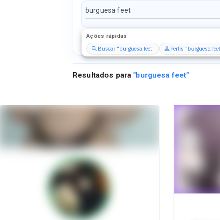
Ações rápidas
Perfis
Serviços
Packs
Buscar "burguesa feet"
Perfis "burguesa fee
Resultados para
"
burguesa feet
"