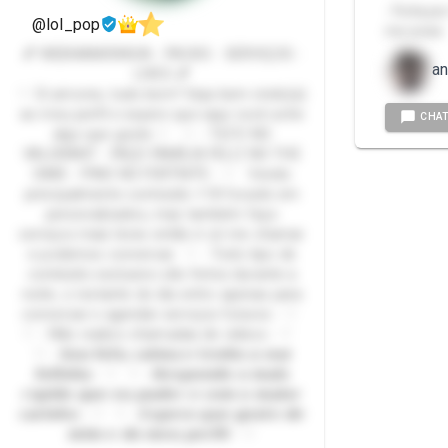
- Feita p
@lol_pop
me avise
💕 WEBNAMORADA - PACKS - SERVIÇOS -
an
LIVES 💕
♡ Oi amores, tudo bem? Seja bem vindo(a)
ao meu perfil e espero que aqui você ache
CHA
algo que goste ♡ ♡ - TILTO NO
VALORANT - FAÇO FAMÍLIA FELIZ NO THE
SIMS - PINO NO FORTNITE - ♡ Vendo
principalmente conteúdo +18 focado em
personalizados, mas também faço
serviços mais leves então é só me chamar
e podemos conversar. ♡ - Todo tipo de
conteúdo exclusivo são feitos durante a
noite, o restante do dia entro apenas para
conversar e agendar serviços futuros - ♡
♡ - Não realizo chamadas de videos - ♡
♡ - 𝙎𝙤𝙪 𝙛𝙤𝙛𝙖, 𝙘𝙖𝙡𝙢𝙖 𝙚 𝙩𝙚𝙣𝙝𝙤 𝙖 𝙫𝙤𝙯
𝙛𝙤𝙛𝙞𝙣𝙝𝙖 - ♡ ♡ - 𝙍𝙚𝙨𝙥𝙤𝙣𝙙𝙤 𝙤 𝙢𝙖𝙞𝙨
𝙧á𝙥𝙞𝙙𝙤 𝙦𝙪𝙚 𝙚𝙪 𝙥𝙪𝙙𝙚𝙧 𝙚 𝙘𝙤𝙢 𝙤 𝙢𝙖𝙞𝙤𝙧
𝙘𝙖𝙧𝙞𝙣𝙝𝙤 - ♡ ♡ - 𝙀𝙨𝙥𝙚𝙧𝙤 𝙦𝙪𝙚 𝙜𝙤𝙨𝙩𝙚 𝙙𝙚
𝙢𝙞𝙢 𝙚 𝙙𝙤 𝙢𝙚𝙪 𝙥𝙚𝙧𝙛𝙞𝙡 - ♡