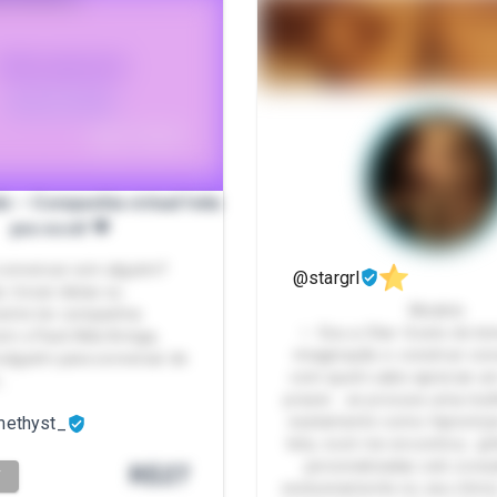
 – Companhia virtual feita
pra você! 💜
 conversar com alguém?
@stargrl
, trocar ideias ou
Modelo
ente ter companhia
✨ Sou a Star. Gosto de br
Com o Pack Web Amiga,
imaginação e construir con
 alguém para conversar de
com quem sabe apreciar um
v…
prazer... se procura uma mu
methyst_
exatamente como hipnotiza
tela, você me encontrou. 🍒
personalizadas sob consul
R$
27
T
exclusivamente no seu ritmo)