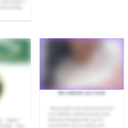
 autorizado o
uma minhas
Me exibindo pós festa
- Nesse pack você vai me encontrar
me exibindo todinha usando essa
blusinha transparente, que foi
presentinho de um cliente, pós
OGIA - CALL