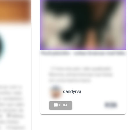
Pack pézinho - unhas brancas mal feita
- 5 fotos dos pés ( alta qualidade)
Morena, unhas brancas mal feitas
em uma manta macia
incar com a
sandyrva
exões reais
 verdadeiro
R$
8
lher que sabe
CHAT
r através da
💋 ​🎥 Mídias
ta (feitas
. 🗝️ Explore