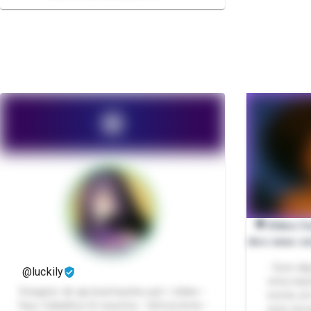
🎥 Vídeo 
dos seus so
- Quer al
@luckily
cena espe
Designer de apresentações ppt / slides •
excita, u
faço trabalhos & resumos • leitora beta •
esse serv