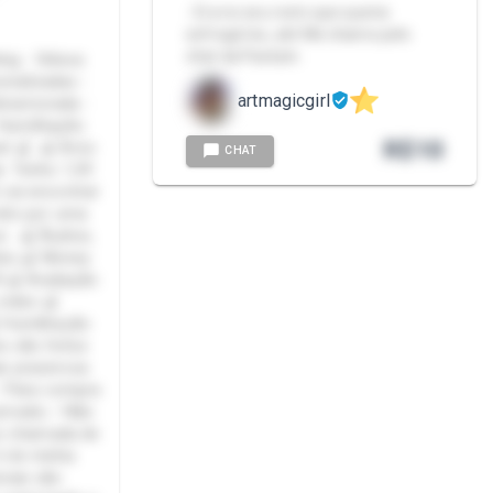
- Era no seu rosto que queria
esfregá-los, até Me chame pelo
chat da Packzin.
ing - Vídeos
onalizadas -
artmagicgirl
ebnamorada -
 Humilhação
R$
10
ea! 🍒 🍒 Amo
CHAT
. Tenho 1,59
 vai encontrar
vido por uma
s: 🍒 Áudios,
dos 🍒 Money
8 🍒 Avaliação
vídeo 🍒
 Humilhação
s são feitos
is prazerosa
• Para compra
rivado; • Não
ço chamada de
é de minha
orais são