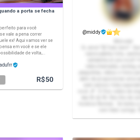
uando a porta se fecha
perfeito para você
@middy
 se vale a pena correr
uele ex! Aqui vamos ver se
Altmodel
 pensa em você e se ele
Oi, amor! 🥰 Tudo bem? Que
possibilidade de volta,…
namoradinha fofa, carin
safadinha só pra você? 
adufrr
videochamadas, sexting, a
plaquinhas, vídeos e fotos pe
R$
50
além de proporcionar uma ex
T
web namoro feita especia
você. 💕 🕐 Fico online de se
das 5h às 9h. Nos fins de s
horários flexíveis. Se bateu 
vem falar comigo. 