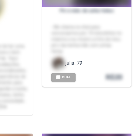
Pé e mão de unha feitas
- Me chama no chat para
conversarmos por 10 minutinhos no
máximo e eu mostro a foto do meu
pé e da minha mão com unhas
 tal ter uma
feitas
hosa e bem
🫶🔥 Faço
julia_79
valiações,
rsonalizados,
R$
20
periência de
CHAT
lmente para
gunda a sexta,
emana, tenho
a curiosidade…
😈💋