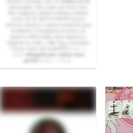
nenhum conteúdo, sem ter 𝗺𝗶𝗻𝗵𝗮 devida
autorização. Sem roubo por favor! Isso
não é legal em nenhum sentido, inclusive
na LEI, tá? 🧐 NOTE 💜 NOTA Procuro
oferecer serviços a valores acessíveis para
estudantes e vendedores novatos, sei
quanto é difícil então estou disposta a
negociar no chat! ⚠️ Não faço conteúdos
+18, por favor não insistir👋👋 ✦₊✶⊹ ☆
⊹✶₊✦ 𝗢𝗯𝗿𝗶𝗴𝗮𝗱𝗮 𝗽𝗼𝗿 𝘃𝗶𝘀𝗶𝘁𝗮𝗿 𝗺𝗲𝘂
𝗽𝗲𝗿𝗳𝗶𝗹! ✦₊✶⊹ ☆ ⊹✶₊✦