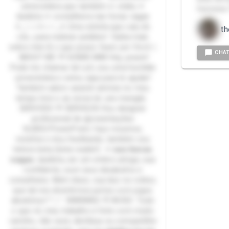
universitária que também é: otaku ✦
funciona:
duelista ✦ conselheira nas horas vagas
✦₊☆⊹✶⊹☆₊✦ Uma estrela que caiu do
t
céu...para realizar pedidos! Saiba mais
sobre mim & o que posso fazer por Você ⤵
CHA
ABOUT ME 💜 SOBRE MIM Hey, prazer!
Pode me chamar de Luh, sou uma humilde
universitária e estou aqui para te ajudar!
Também adoro assistir animes no meu
tempo livre e as vezes ler uns mangás
SERVICES 💜 SERVIÇOS Sou designer
profissional de apresentações
SLIDES/PowerPoint, faço resumos,
revisões e dou feedbacks; também sou
leitora beta (beta reader!) ✦ 𝗻𝗮𝘀 𝗵𝗼𝗿𝗮𝘀
𝘃𝗮𝗴𝗮𝘀: duelista, ser um ombro amigo, sua
confidente, ouvir seus desabafos e
conselheira. Além disso, sua duo no roblox,
que tal nos divertirmos juntos com jogos
aleatórios? ^_^ WARNING 💜 AVISO Tudo
o que vê, meu trabalho é feito com muito
carinho, não vaze, distribua ou compartilhe