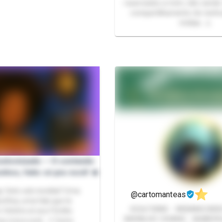
reservados a mim, não sendo
compartilhamento de nenh
mídias. ⚠️
Customizado — O conteúdo
nhos, feito só pra você! 🔥
go feito sob medida? Uma
@cartomanteas
cífica, uma fala que te
OCULTISMO - WEBAMIZADES - TAROT -
m fetiche só seu? Então
BARALHO CIGANO - NUMEROL
iço é pra você. 📌 Como