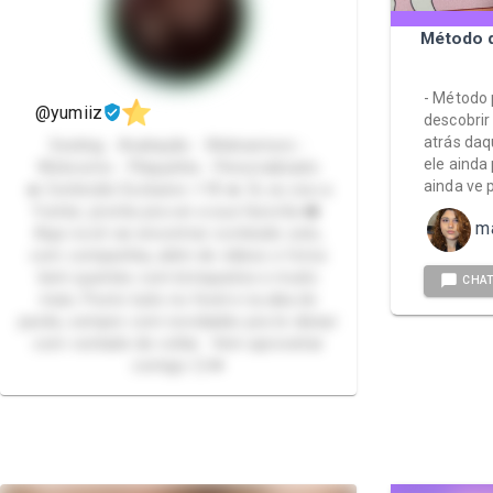
Método q
- Método 
@yumiiz
descobrir
atrás daq
Sexting - Avaliação - Webnamoro -
ele ainda
Webcorno - Plaquinha - Personalizado
ainda ve 
🔥 Conteúdo Exclusivo +18 🔥 Oi, eu sou a
Yumiiz, pronta pra ser a sua favorita ❤️
m
Aqui você vai encontrar conteúdo solo,
com companhia, além de vídeos e fotos
bem quentes com brinquedos e muito
CHA
mais. Posto tudo no feed e na aba de
packs, sempre com novidades pra te deixar
com vontade de voltar. Vem aproveitar
comigo 😏💋