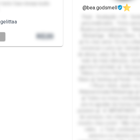
or texto Caso deseje áudio
@bea.godsmell
Pack - Avaliação +18 - Sext
gelittaa
personalizados - Fotos pers
Áudios personalizados - W
R$
20
Webamiga - Money Slave -
T
🍒 Oi, meu amor. Eu sou a B
conversar e amo ser mimada
de altura, calço 36. Aqui você
tudo de mais delicioso, ser
garota 5 estrelas! 🍒 Serviço
Vídeos e Fotos Personaliza
Slave 🍒 Sexting 🍒 Packs +1
+18 por texto, áudio ou 
Webnamorada/Webamiga 🍒
🍒 Todos os meus conteúdo
pra te agradar da forma ma
possível 🍒 🚨 IMPORTANTE: 
de serviços, me chamar no p
mostro meu rosto! • Não fa
vídeo. ⚠️ Todo conteúdo 
autoria e os direitos aut