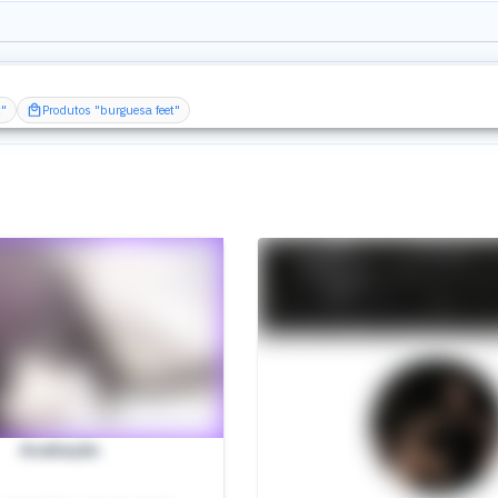
t"
Produtos "burguesa feet"
Avaliação