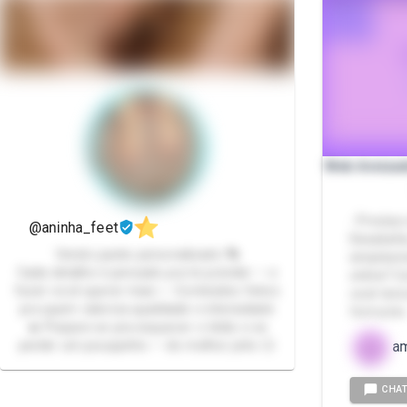
Web Amizade
- Precisa
@aninha_feet
Desabafar
Vendo packs personalizado 👣
simplesm
Cada detalhe é pensado pra te prender — e
online? 
fazer você querer mais ✨ Conteúdos feitos
você terá
pra quem valoriza qualidade e intensidade
forma le
🔥 Prepare-se pra esquecer o tédio e se
perder um pouquinho — do melhor jeito 😏
a
CHA