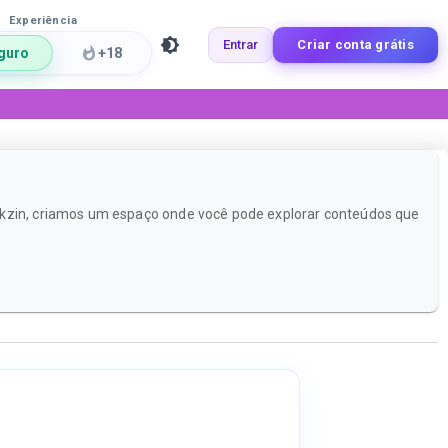
Experiência
Entrar
Criar conta grátis
guro
+18
ackzin, criamos um espaço onde você pode explorar conteúdos que