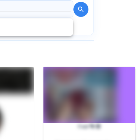
Feet 👣 🔞