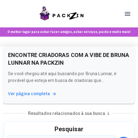
O melhor lugar para achar fazer amigos, achar serviços, packs e muito mais!
ENCONTRE CRIADORAS COM A VIBE DE BRUNA
LUNNAR NA PACKZIN
Se você chegou até aqui buscando por Bruna Lunnar, é
provável que esteja em busca de criadoras que
compartilham uma estética ou vibe semelhante. A Packzin é
Ver página completa
o lugar perfeito para explorar e descobrir conteúdos que se
alinham com suas preferências, tudo em um ambiente
seguro e voltado para maiores...
Resultados relacionados à sua busca ↓
Pesquisar