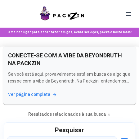
O melhor lugar para achar fazer amigos, achar serviços, packs e muito mais!
CONECTE-SE COM A VIBE DA BEYONDRUTH
NA PACKZIN
Se você está aqui, provavelmente está em busca de algo que
ressoe com a vibe da Beyondruth. Na Packzin, entendemos
que a conexão com criadoras e comunidades que
Ver página completa
compartilham suas paixões é essencial. Nossa plataforma é
um espaço seguro e acolhedor para maiores de 18 anos,
onde você pode explorar e...
Resultados relacionados à sua busca ↓
Pesquisar