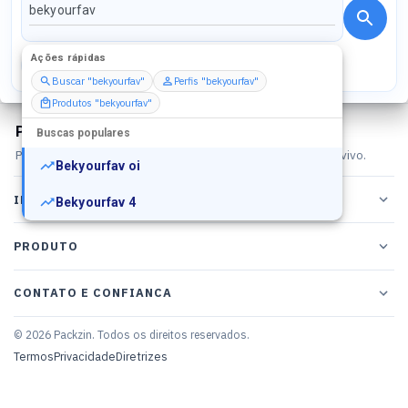
Ações rápidas
Perfis
Serviços
Packs
Buscar "bekyourfav"
Perfis "bekyourfav"
Produtos "bekyourfav"
Packzin
Buscas populares
Plataforma para criadores, comunidades e experiencias ao vivo.
Bekyourfav oi
INSTITUCIONAL
Bekyourfav 4
PRODUTO
CONTATO E CONFIANCA
© 2026 Packzin. Todos os direitos reservados.
Termos
Privacidade
Diretrizes