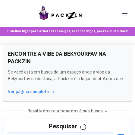
O melhor lugar para achar fazer amigos, achar serviços, packs e muito mais!
ENCONTRE A VIBE DA BEKYOURFAV NA
PACKZIN
Se você está em busca de um espaço onde a vibe da
Bekyourfav se destaca, a Packzin é o lugar ideal. Aqui, você
pode descobrir criadoras e conteúdos que ressoam com a
Ver página completa
energia que você procura, tudo em um ambiente seguro e
voltado para maiores de 18 anos.
Resultados relacionados à sua busca ↓
Pesquisar