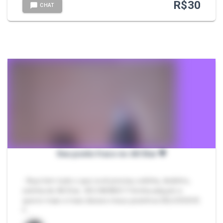
R$
30
CHAT
Seu ponto fraco no All Star 💖
- Aqui tem tudo o que você precisa, solinha, dedinho,
solinha de All Star...SEU MUNDO !! Venha adquirir e
querer mais e mais desses meus pezinhos DELICIOSOS
!! …