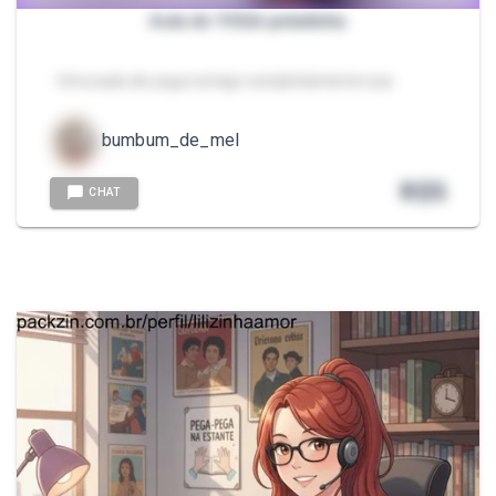
Aula de YOGA peladinha
- Uma aula de yoga comigo completamente nua
bumbum_de_mel
R$
5
CHAT