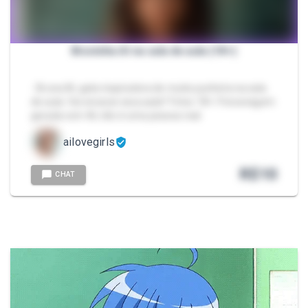
Bruninha AI na sala de aula (18+)
- Bruna AI, gata inspiradora de muita punheta na sala
de aula. Vai encarar essa aula? Fotos 18+. Personagem
gerada com AI, não é uma pessoa real.
ailovegirls
R$
10
CHAT