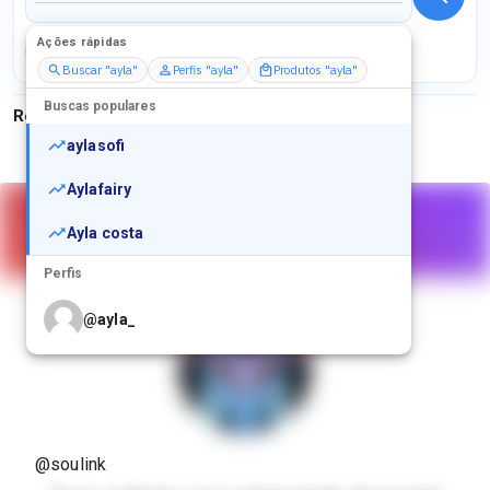
Ações rápidas
Perfis
Serviços
Packs
Buscar "ayla"
Perfis "ayla"
Produtos "ayla"
Buscas populares
Resultados para
"
ayla
"
aylasofi
Aylafairy
Ayla costa
Perfis
@
ayla_
@
ayla_.sophia
@
ayla_barros
@soulink