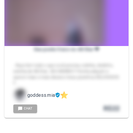
Seu ponto fraco no All Star 💖
- Aqui tem tudo o que você precisa, solinha, dedinho,
solinha de All Star...SEU MUNDO !! Venha adquirir e
querer mais e mais desses meus pezinhos DELICIOSOS
!! …
goddess.mia
R$
22
CHAT