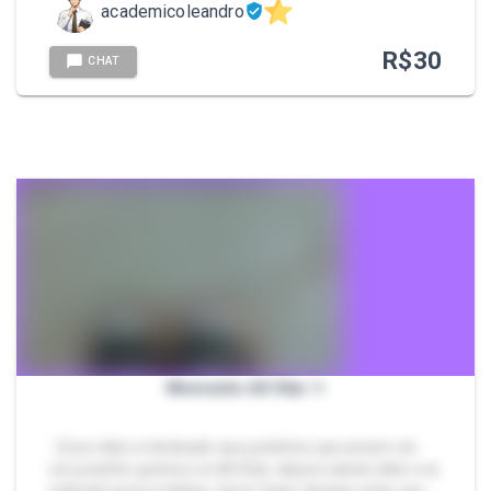
academicoleandro
R$
30
CHAT
Momento All Star ⭐
- Esse vídeo é dedicado aos podinhos que amam ver
um pezinho gostoso no All Star, depois saindo dele e se