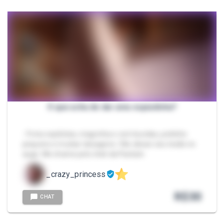
O que acha de dar uma espiadinha?
- Fotos explícitas, magrinha e com bundao, peitinho
pequeno e muitas tatuagens. Vão deixar seu tesão no
auge. Me chame pelo chat da Packzin.
_crazy_princess
R$
30
CHAT