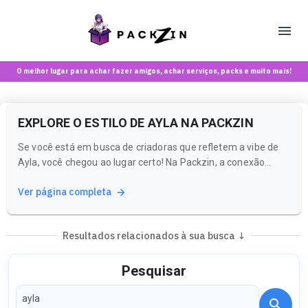
O melhor lugar para achar fazer amigos, achar serviços, packs e muito mais!
EXPLORE O ESTILO DE AYLA NA PACKZIN
Se você está em busca de criadoras que refletem a vibe de
Ayla, você chegou ao lugar certo! Na Packzin, a conexão
entre criadores e suas comunidades é o que faz nossa
Ver página completa
plataforma única. Aqui, você pode explorar uma variedade de
perfis que capturam a essência do que você procura.
Resultados relacionados à sua busca ↓
Pesquisar