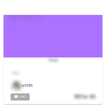
Teste
- Aaa
xrt385
R$
1e-35
CHAT