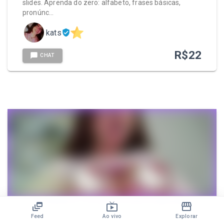
slides. Aprenda do zero: alfabeto, frases básicas,
pronúnc…
kats
R$
22
CHAT
Me deixaram sozinha e me abri todinha 😈💦
Feed
Ao vivo
Explorar