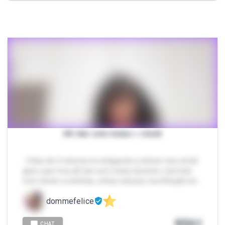
All star sem meias = chulé
- Vídeo de 5 minutos te instigando a cheirar meu chulé
após usar meu all star sem meias durante o dia todo.
Com direito a solinhas, unhas naturais, humilhação lev…
dommefelice
R$
61
CHAT