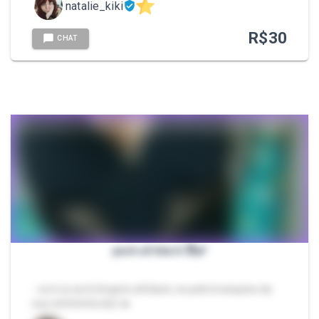
natalie_kiki
R$
30
CHAT
pack all black 😈✔️
- com (e sem) lingerie all black, na pele branquina da
sua ninfetinha sky! 🔥