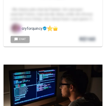
- Me chame pelo chat da Packzin. Um cara quer
acariciar Frieren, mas ela não deixa, então ele oferece
a ela um novo feitiço: ela o deixa fazer o que quiser. C…
cryforquincy
R$
160
CHAT