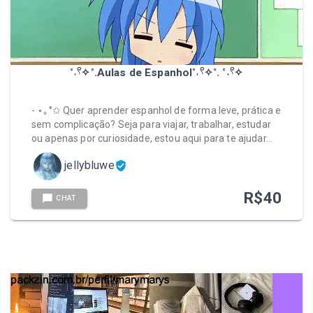
˚˖𓍢✧˚.Aulas de Espanhol˚˖𓍢✧˚. ˚˖𓍢✧
- ⋆｡°✩ Quer aprender espanhol de forma leve, prática e
sem complicação? Seja para viajar, trabalhar, estudar
ou apenas por curiosidade, estou aqui para te ajudar…
jellybluwe
R$
40
CHAT