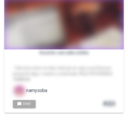
Assisto sua aula online
- Falo boa noite no chat, interejo se caso a professora
pergunte algo, e assino a chamada. FAÇO ATIVIDADES
TAMBEM
namysoba
R$
3
CHAT