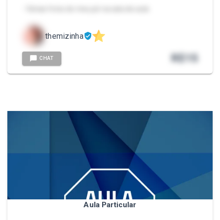
- Várias fotos do meu pé na sala de aula
themizinha
R$
15
CHAT
Aula Particular