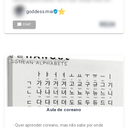
exibindo para a telinha. Vai te fazer desejar estar aos …
goddess.mia
R$
24
CHAT
Aula de coreano
- Quer aprender coreano, mas não sabe por onde