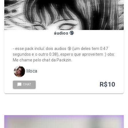
áudios 🔞
- esse pack incluí: dois audios 🔞 (um deles tem 0:47
segundos e o outro 0:38), espero que aproveitem :) obs:
Me chame pelo chat da Packzin.
liloca
R$
10
CHAT