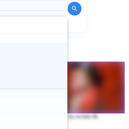
Vip da Nath 🥰