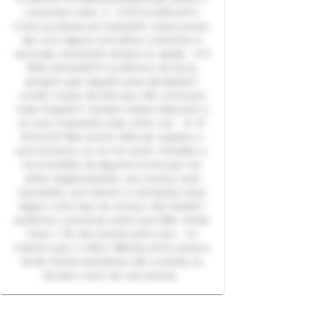
comentar sobre :3 ✦🩵Concelhos🩵✦
Como ja passei por bastante coisas posso
dar com alguns concelhos coerentes e
racionais, buscando sempre te ajudar ✦🩵
Web amizade🩵✦ podemos ser bons
amigos! quer alguém para desabafar?
contar coisas da vida que não conta pra
mais ninguém? sempre estarei disposto a
te ouvir mantendo tudo entre nos 🐰 🌸
Avisos🌸 Não aceito falta de respeito e
preconceitos, se eu me sentir ofendido e
incomodado de alguma forma que me
afete negativamente, seu serviço será
cancelado, sem direito a reembolso Quer
algum outro tipo de serviço não listado?
podemos conversar sobre isso Não vendo
fotos +18, não insista sobre isso... no
máximo pés e mãos. Minhas artes sempre
terão minha assinatura não revenda ou
declare como de sua autoria.