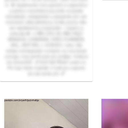
☕ 🍓 atualmente meu packzin é específico
p packs e assinatura pq ando ocupada
estudando, estagiando e passando por um
momento delicado(luto), então posso não
ser rapidissima p responder :/ espero q
entenda 🍓 ⚠️ NÃO SOU GP, NÃO FAÇO
WEBSEXO, CHAMADA, VIDEO CHAMADA,
CALL, SEXTING ⚠️ 🌸💞O.B.S: caso não
esteja conseguindo comprar ou conversar
comigo, meu perfil está em análise. Voltarei
em breve💞🌸 💕 BUG EM PACK? avise no
PV, mas tente mandar e-mail pro suporte
do site antes pfv 💕