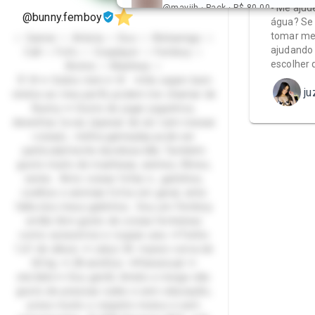
- Me ajud
@maviih · Pack · R$ 80,00
@bunny.femboy
água? Se 
tomar me
☆ Gamer ☆ Artista ☆ Duo ☆ Webamigo ☆
ajudando 
Call ☆ Fofo ☆ Cosplayer ☆ Femboy ☆
escolher 
Anime ☆ Manhwa ☆
🐰 🌸🥕 Sobre mim🥕 🌸 🥕Oie sejam bem
ju
vindos ao meu perfil, podem me chamar de
Bunny.🥕 Gosto de jogar joguinhos,
desenhar, tocar, (apesar de ser ruim nessas
coisas), minha gameplay pode ser
particularmente duvidosa kkk, Também
gosto muito de manhwas, animes, filmes,
series. Amo coisas fofas e , gatinhos,
coelhos e animais fofos em geral, sinto
falta dos meus gatinhos.. Sou um Femboy
então tbm gosto de coisas femininas
como acessórios e roupas uwu 🥕Tenho
1,61 de altura 🥕 calço 36 🥕peso cerca de
60 kg 🥕 28 aninhos 🥕Pansexual 🥕
ele/dele🥕 Sou gentil, tímido e meigo não
gosto de pessoas rudes e sem educação,
preso muito o respeito mutuo e sem