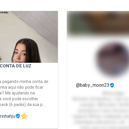
CONTA DE LUZ
a pagando minha conta de
@baby_moon23
inha aqui não pode ficar
ne? Me ajudando na
🌺Sua Baby
a você pode escolher
🌺Tenho 24 Aninhos, 1,50 c
pack (6 packs) da sua p…
energia! 🌺Pezinho 34/3
assinatura e faço serviço
zinhahju
lugares! 🌺Faço avaliação, pe
chamadas webnamoro etc...
todos que me trata igual