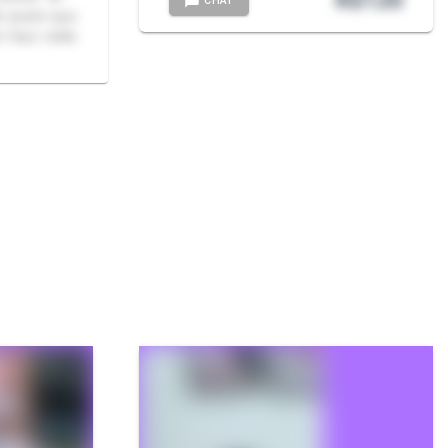
R$
120
CHAT
e assim que
o faço nada