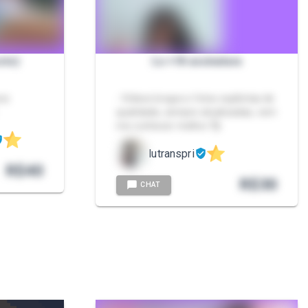
sto)
Lu +18 assinatura
ura
- Vídeos longos e fotos explícitas de
qualidade, sempre atualizadas, vem
me conhecer melhor 🥰
lutranspri
R$
40
R$
30
CHAT