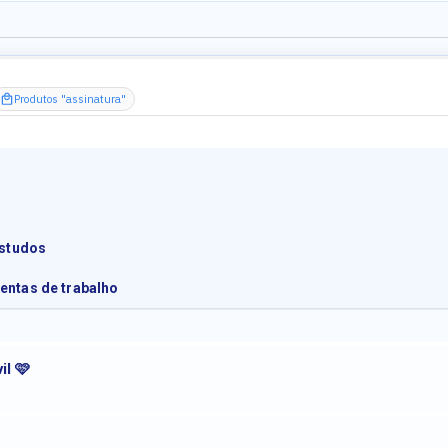
Produtos "assinatura"
estudos
entas de trabalho
il 🩷
CONTA DE ÁGUA