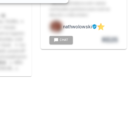
- Minha assinatura com varios
conteudos gostosos pra você se
divertir o mês inteiro
 👾
ita TESÃO; ✦
nathwolowski
 ✦ Vendo
utros lugares
R$
25
amadas, web
CHAT
Geek. ✦ Irei
do possível!!
principalmente
👸🏿 ⚠️ NÃO
ENCIAL ⚠️