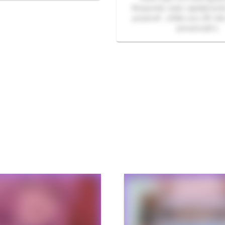
Respondo tudo rapidament
possivel! ⚠️Não sou GP, nã
presencial!⚠️