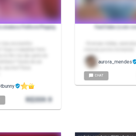
ssinatura FinDom/Paypig
FanClube (com ro
r meu escravinho
- Diversas midias, assinat
? Suar e trabalhar feito
mensal, promo trimestral
a no fim me dar parte de
aurora_mendes
dinheiro? Gosta de ser
, seu lixo? Essa
…
CHAT
otbunny
R$
359.9
T