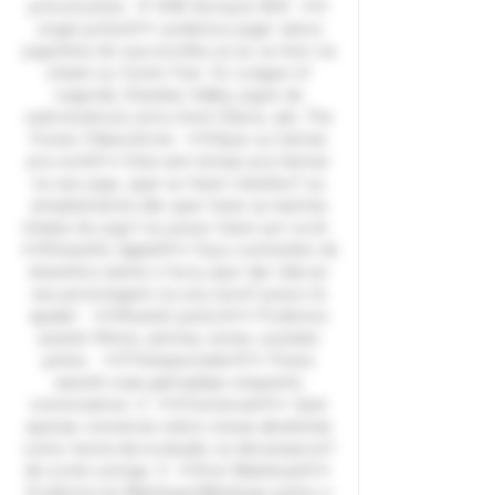
preconceitos 🐰 🌸🌺 Serviços 🌺🌸 ✦🩵
Jogar juntos🩵✦ podemos jogar vários
joguinhos de sua escolha se eu os tiver na
steam ou forem free Ex: League of
Legends, Stardew Valley, jogos de
sobrevivência como Dont Starve, ark, The
Forest, Palworld etc ✦🩵Upar ou farmar
pra você🩵✦ Esta sem tempo pra farmar
no seu jogo, upar ou fazer missões? ou
simplesmente não quer fazer as tarefas
chatas do jogo? eu posso fazer por você
✦🩵Desenho digital🩵✦ Faço comissões de
desenhos anime e furry, quer dar vida ao
seu personagem ou seu sona? posso te
ajudar! ✦🩵Assistir juntos🩵✦ Podemos
assistir Filmes, animes, series, youtube
juntos ✦🩵Telespectador🩵✦ Posso
assistir suas gameplays enquanto
conversamos :3 ✦🩵Conversar🩵✦ Quer
apenas conversar sobre coisas aleatórias
como teoria da evolução ou dinossauros?
kk conte comigo :3 ✦🩵Ler Manhwas🩵✦
Podemos ler Manhwas/Manhuas juntos e