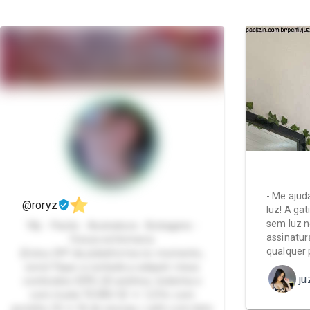
- Me ajud
@roryz
luz! A gat
sem luz 
18y - Packs - Assinatura - Bobagens -
assinatur
Futura enfermeira
qualquer 
(Estou OFF da plataforma no momento,
sorry! Fique a vontade p adquirir meus
ju
conteúdos 💞👋) 20 aninhos, bobinha e
com muita TESÃO 🐱 ✦ 1,57m com
pezinho 35 ✦ fã de nescau i café com leite