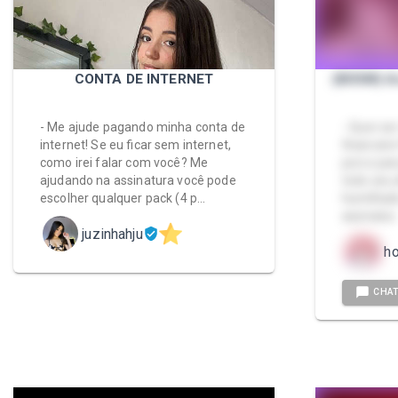
CONTA DE INTERNET
(BDSM) A
- Me ajude pagando minha conta de
- Quer se
internet! Se eu ficar sem internet,
financeiro
como irei falar com você? Me
porco par
ajudando na assinatura você pode
todo seu 
escolher qualquer pack (4 p…
humilhado
assinatur
juzinhahju
h
CHA