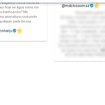
e pagando minha conta de
@msblossomsz
eu ficar se água como irei
u banhozinho? Me
Sua putinha gamer
na assinatura você pode
20 anos, novinha e com mu
qualquer pack da sua …
1,52m com pezinho 37
assinaturas e serviços por o
zinhahju
tbm. ✦ Faço avaliação, ch
namoro etc. ✦ Sou Gamer e 
sempre responder o mais rápi
Sou bastante atenciosa até, 
pra quem me trata bem. ❤️
SOU GP, NÃO FAÇO PRES