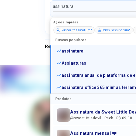
Ações rápidas
Perfis
Serviços
Packs
Buscar "assinatura"
Perfis "assinatura"
Buscas populares
Resultados para
"
assinatura
"
assinatura
Assinaturas
assinatura anual de plataforma de 
assinatura office 365 minhas ferram
Produtos
Assinatura da Sweet Little Dev
@sweetlittledevil · Pack · R$ 69,00
Assinatura mensal ❤️