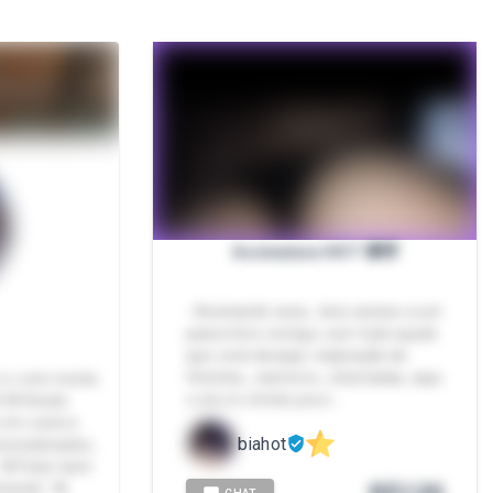
Assinatura HOT 🔞😈
- Assinando essa , tens acesso a um
passe livre comigo, com tudo aquilo
que você desejar, realização de
fetiches , namoros , chamadas, aqui
m e com muita
o céu é o limite pra n…
5 🌺Vendo
s em outros
biahot
rsonalizados,
 🌺Trato bem
mente! 🌺