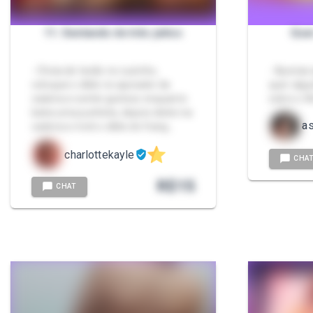
11. Sentando de três jeitos
Quer
- Cheia de tesão no cuzinho,
- Apenas 
coloquei o dildo no apoiador da
quer algu
cadeira e sentei gostoso enquanto
sobre o fil
batia uma punheta, depois deitei na
a
cadeira e meti o dildo de frang…
charlottekayle
CHA
R$
15
CHAT