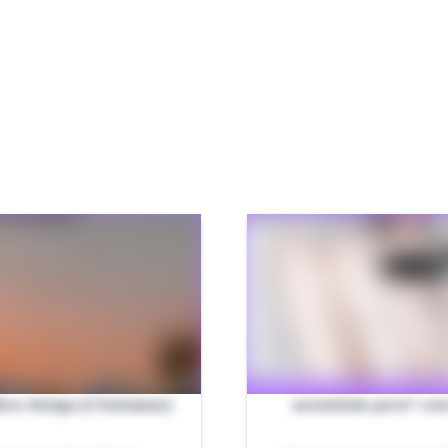
hor Amiga (2 Semanas)
assistindo porn* co