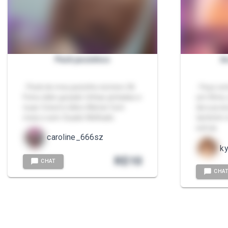
Pack pezinhos
A
- Pack do meu pezinho número 36
- Faço co
Fotos dele gozado Unhas pintadas e
um filme, 
nuas Coturno látex Alistar Com
da sua es
meia e sem Suado Molhado
também m
extras.
caroline_666sz
k
R$
10
CHAT
CHA