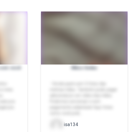
 com você
Mãos lindas
tivo
- Vendo pack com 5 fotos das
no meio
minhas mãos. Também pode pagar
eu
adicional por um vídeo das mãos.
tudo pra
Podemos conversar e com
egal pra
pagamento adiantado faço fotos
como você pedi…
isa134