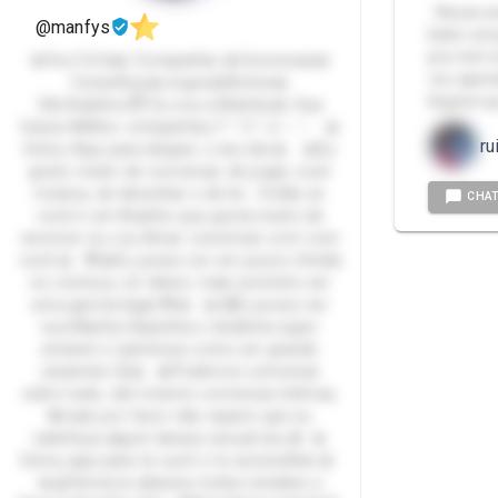
- Nesse s
@manfys
bater um
pra mim 
🎀Voz Fofa🎀 Companhia 🎀Conversas🎀
vou apena
Conselhos🎀Jogos🎀Anime🎀
lingerie 
Olá Anjinhos😇 Eu sou a Manfys🎀 Sua
futura Melhor companhia (⁠*⁠＾⁠3⁠＾⁠)⁠/⁠～⁠♡ 🎀
ru
Estou Aqui para alegrar o seu dia.🎀 🎀Eu
gosto muito de conversar, de jogar, ouvir
música, de desenhar e de ler... Então se
CHA
você é um Anjinho que gosta muito de
escrever eu vou Amar conversar com com
você.🎀 😳🎀Eu posso ser um pouco tímida
no começo, só talvez; mais prometo ser
uma garota legal.😳🎀 🎀😘Eu posso ser
sua Manfys Baixinha e doidinha super
amável e carinhosa como um grande
caramelo.😘🎀 🎀Podemos conversar
sobre tudo, até mesmo conversas íntimas,
❌mais por favor não espere que eu
satisfaça algum desejo sexual seu.❌ 🎀
Estou aqui para te ouvir e te aconselhar.🎀
🎀🍒Serviços abaixos todos Listados e