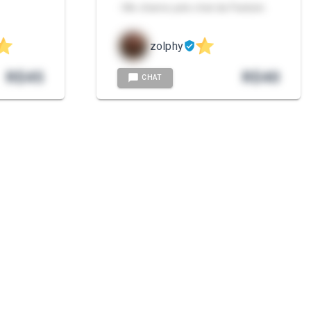
- Me chame pelo chat da Packzin.
zolphy
R$
45
R$
40
CHAT