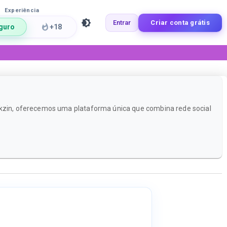
Experiência
Entrar
Criar conta grátis
guro
+18
ackzin, oferecemos uma plataforma única que combina rede social