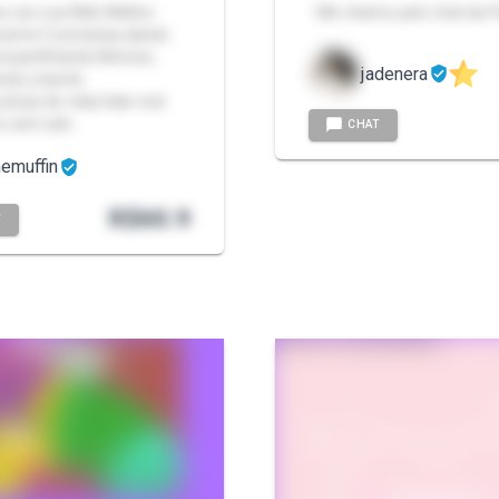
so ser sua Web Melhor
- Me chame pelo chat da P
rante 2 semanas,dando
compartilhando Memes,
jadenera
ndo,criando
dicas de vida,falar mal
os sem sab…
CHAT
nemuffin
R$
60.9
T