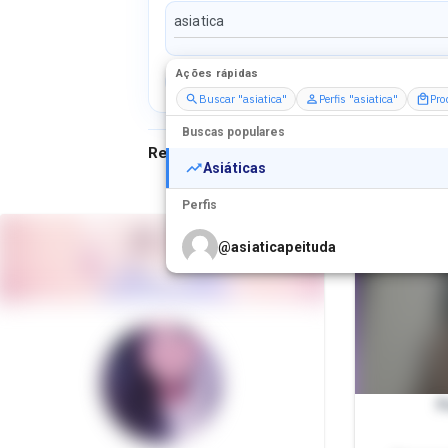
Ações rápidas
Perfis
Serviços
Packs
Buscar "asiatica"
Perfis "asiatica"
Pro
Buscas populares
Resultados para
"
asiatica
"
Asiáticas
Perfis
@
asiaticapeituda
P