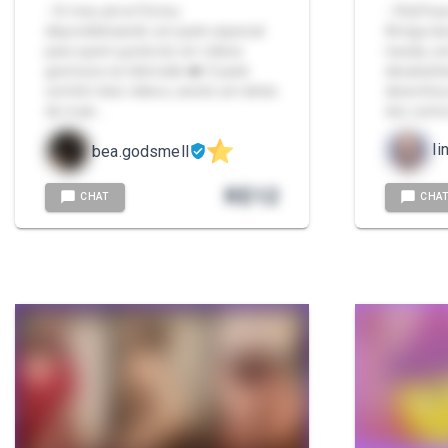
- Oi meu amor! Estou
- Olá,Pos
disponibilizando um pack especial
Amiga du
para quem gosta de ver vídeos
risada, 
gostosos na televisão ❤️ O pack
desabafa
contém dois vídeos, sendo um deles
desenhos,
de mais …
dos outr
li
bea.godsmell
R$
12
CHAT
CHA