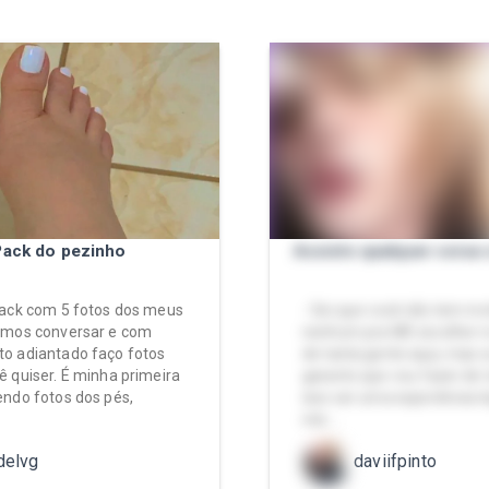
Pack do pezinho
Assisto qualquer coisa
ack com 5 fotos dos meus
- Sei que você não tem mo
emos conversar e com
nenhum pra ME escolher 
o adiantado faço fotos
de tanta gente aqui, mas 
 quiser. É minha primeira
garanto que vou fazer de 
ndo fotos dos pés,
isso ser uma experiência l
nós …
delvg
daviifpinto