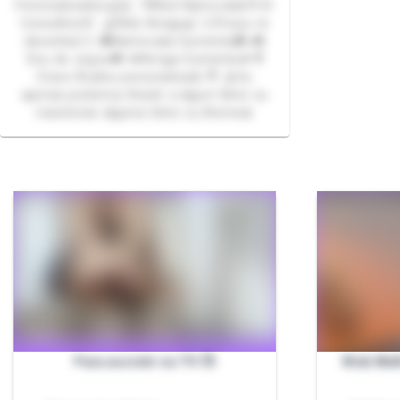
Personalizados🍒🎀 💏Web Namorada💏 🌸
Conselhos🌸 🍒Web Amiga🍒 ✍🏻Posso te
desenhar✍🏻 💑Namorada Ciumenta💑 🎮
Dou de Jogos🎮 💋Amiga Ciumenta💋 🎙️
Gravo Áudios personalizado 🎙️ 🎀Ou
apenas podemos Asistir a algum filme ou
maratonar alguma Série ou Anime🎀
Para assistir na TV 📺
Web Mel