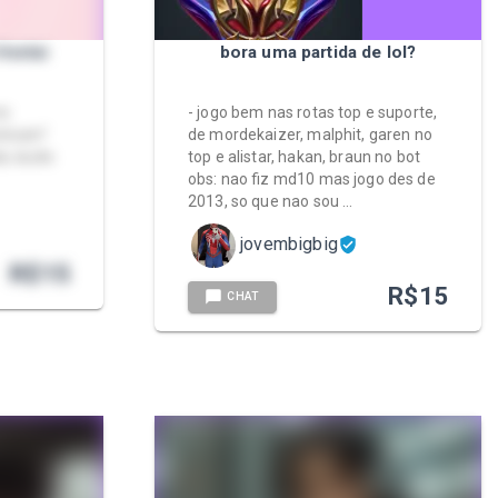
Hentai
bora uma partida de lol?
me
- jogo bem nas rotas top e suporte,
ebcam"
de mordekaizer, malphit, garen no
a; áudio
top e alistar, hakan, braun no bot
obs: nao fiz md10 mas jogo des de
2013, so que nao sou …
jovembigbig
R$
15
R$
15
CHAT