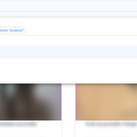
dutos "asiatica"
unheta assistida
Scat na posição frang