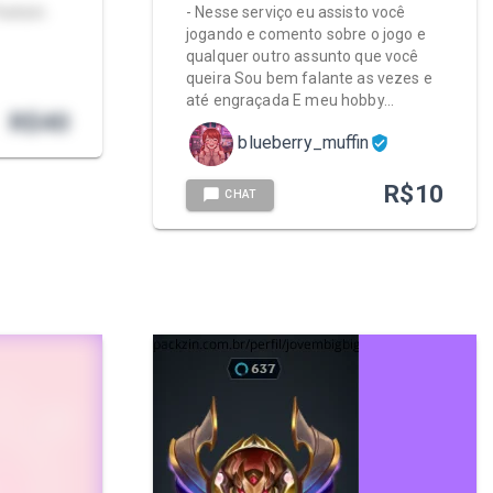
ackzin.
- Nesse serviço eu assisto você
jogando e comento sobre o jogo e
qualquer outro assunto que você
queira Sou bem falante as vezes e
até engraçada E meu hobby…
R$
40
blueberry_muffin
R$
10
CHAT