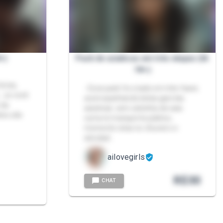
8+)
Pack de asiaticas em três etapas (IA
18+)
oiras,
- Esse pack foi criado em três fases
.. se você
acomopanhando belas garotas
 da
asiaticas: sem calcinha de saia
los são
curta no transporte público,
momento relax no chuveiro e
atividad…
ailovegirls
R$
30
CHAT