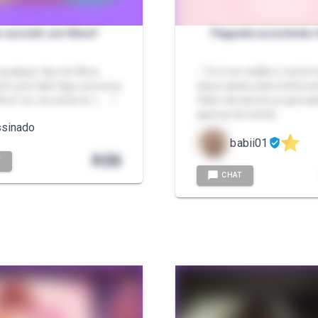
 assistir um filme?
Flagrada assistindo 
qualquer tipo de filme,
- "Vc é um stalker e está 
em pra falar digo conversa
observando pela minha w
me? eu vou estar lá :) . . . !
Vídeo da tela do pc gravad
apenas do hentai
ssinado
babii01
R$
8
T
CHAT