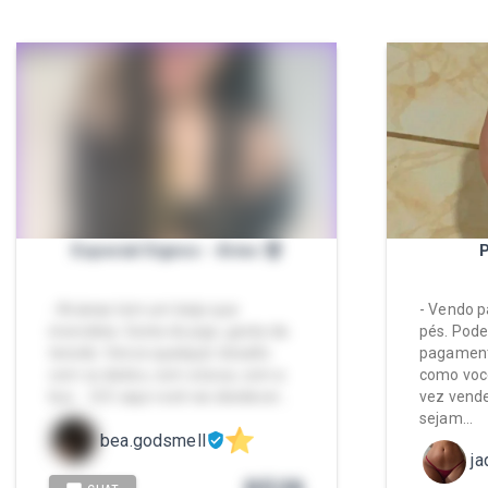
Especial Signos - Áries 👹
- Arianas tem um beijo que
- Vendo p
incendeia. Gosta do jogo, gosta da
pés. Pod
tensão. Vence qualquer desafio
pagament
com os dedos, com a boca, com a
como você
buc... 🫢 E aqui você vai obedecer…
vez vende
sejam…
bea.godsmell
ja