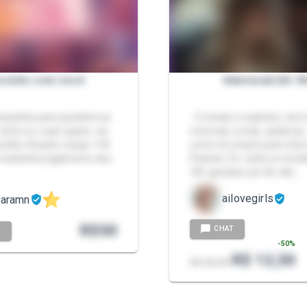
ssisto com você
Interracial (IA 1
mpanhia para assistirmos
- O ensaio é explicito, tem l
série ou o que quiser, vai
morenas, ruivas, asiaticas.
colha. Assisto coisas +18
curte me chame pelo chat
ediante pagamento dos
Packzin. Ps: todos is mode
18+ gerados por IA, não…
ailovegirls
yaramn
R$
50
CHAT
T
-
50
%
R$ 12,50
R$ 25,00