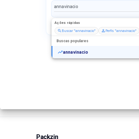
Ações rápidas
Perfis
Serviços
Packs
Buscar "annavinacio"
Perfis "annavinacio"
Buscas populares
annavinacio
Packzin