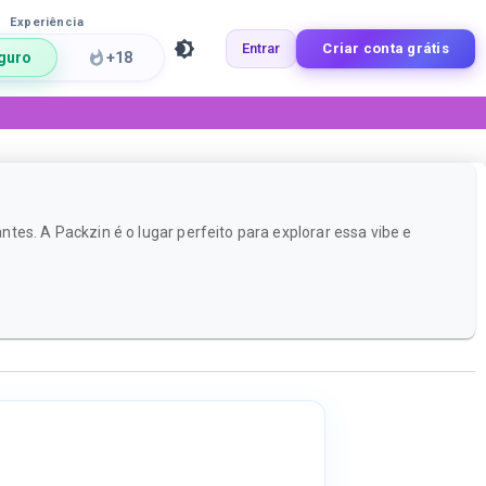
Experiência
Entrar
Criar conta grátis
guro
+18
es. A Packzin é o lugar perfeito para explorar essa vibe e