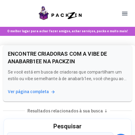
O melhor lugar para achar fazer amigos, achar serviços, packs e muito mais!
ENCONTRE CRIADORAS COM A VIBE DE
ANABARB1EE NA PACKZIN
Se você está em busca de criadoras que compartilham um
estilo ou vibe semelhante à de anabarb1ee, você chegou ao
lugar certo! A Packzin é uma plataforma onde você pode
Ver página completa
explorar uma variedade de perfis e conteúdos que ressoam
com suas preferências.
Resultados relacionados à sua busca ↓
Pesquisar