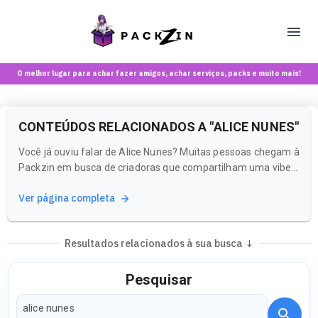
O melhor lugar para achar fazer amigos, achar serviços, packs e muito mais!
CONTEÚDOS RELACIONADOS A "ALICE NUNES"
Você já ouviu falar de Alice Nunes? Muitas pessoas chegam à
Packzin em busca de criadoras que compartilham uma vibe
semelhante. Mas a Packzin é muito mais do que isso! Aqui,
Ver página completa
você pode explorar uma variedade de comunidades e
interagir com pessoas que têm interesses parecidos.
Resultados relacionados à sua busca ↓
Pesquisar