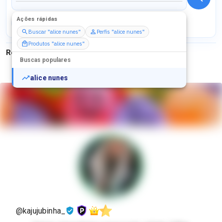
Ações rápidas
Perfis
Serviços
Packs
Buscar "alice nunes"
Perfis "alice nunes"
Produtos "alice nunes"
Resultados para
"
alice nunes
"
Buscas populares
alice nunes
@kajujubinha_