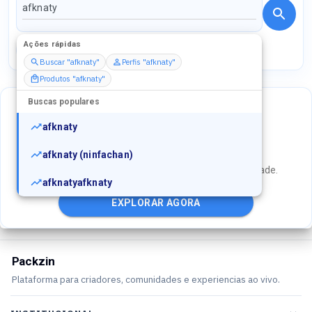
Ações rápidas
Perfis
Serviços
Packs
Buscar "afknaty"
Perfis "afknaty"
Produtos "afknaty"
Buscas populares
afknaty
NÃO ENCONTROU O QUE PROCURAVA?
afknaty (ninfachan)
Explore produtos e serviços populares da comunidade.
afknatyafknaty
EXPLORAR AGORA
Packzin
Plataforma para criadores, comunidades e experiencias ao vivo.