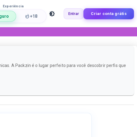
Experiência
Entrar
Criar conta grátis
guro
+18
cas. A Packzin é o lugar perfeito para você descobrir perfis que