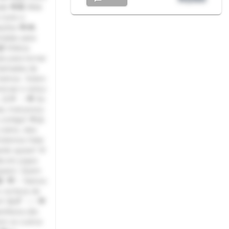
de 💖💑 Web
(solo e
ações 💖🎮
madas para
📹 Vídeos
as para tornar
Chamadas de
róximos Sobre
ersar e estou
. 😊💬 ✨💖 Se
s, mal posso
 contigo! 🌟🤗
sério, eles
Podemos falar
ndo quiser! 🌸
a em jogos
uiser). Quem
👾 💖✨ Vamos
 certeza de
m! 😄🌈 ✨✨💖
ntileza são
em os outros