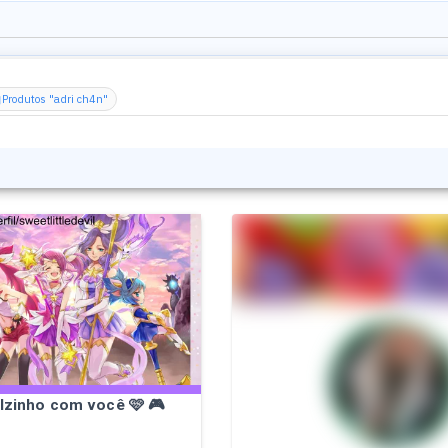
Produtos "adri ch4n"
lzinho com você 🩷 🎮