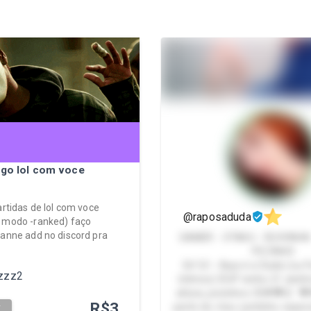
ogo lol com voce
artidas de lol com voce
@raposaduda
 modo -ranked) faço
lanne add no discord pra
GAMER - OTAKU - RUIVINHA
PEZINHO
Eii! 🦊✨ Aqui é a Duda (ou 
vzzz2
íntimos) 🤭💕 tenho 21 anin
altura, pezinhos 35🌟💖🦊 
R$
3
parte do meu cantinho especi
T