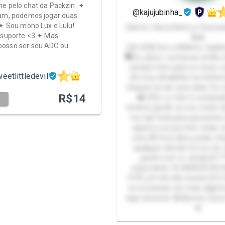
e pelo chat da Packzin. ✦
@kajujubinha_
ram, podemos jogar duas
 ✦ Sou mono Lux e Lulu!
Gamer, maconheira e muuuuu
 suporte <3 ✦ Mas
🤪🔥
osso ser seu ADC ou
Oiiii 😜🤪 Sou a Millena Jujubinha
🗣️Eu adoro conversar então 
sempre livre para os meus 
eetlittledevil
dê uma olhadinha na minha l
chegue trocar uma ideia. Eu 
R$
14
❤️ 🤨Se vc não é comprad
T
mínimo gentil, eu sou muito 
vou dar trela para grosseri
aparece só pra tirar onda 
cara 😾 Fora disso pode che
qualquer dúvida 🤔 vou ser
gentil com vc sempre!!! *
importante, EU NUNCA FE
SITE, pfv bb não insista 😔🙄
se eu pensar em mais alguma
aqui escrever 🤪 Bjoooo doce
💋