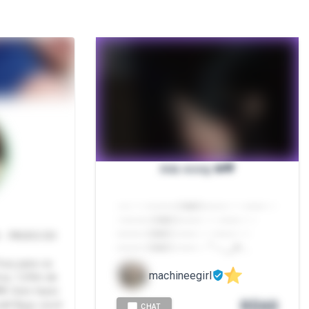
Ada wong ❤️🖤
- ─ ⋅ ⋅ ⋅ ──── ꒰ ⪩⪨ ꒱ ─── ⋅ ⋅ ⋅ ─── ⋅ ⋅
⋅ ──── ꒰ ⪩⪨ ꒱ ─── ⋅ ⋅ ⋅ ─── ⋅ ⋅ ⋅
──── ꒰ ⪩⪨ ꒱ ─── ⋅ ⋅ ⋅ ─── ⋅ ⋅ ⋅
 - PACKS DO
──── ꒰ ⪩⪨ ꒱ ─── ⋅ ⋅ ˚‧︵‿꒰୨ …
Foxy para os
machineegirl
hos, 1,59m de
🌟 Vem fazer
R$
60
al! Aqui, você
CHAT