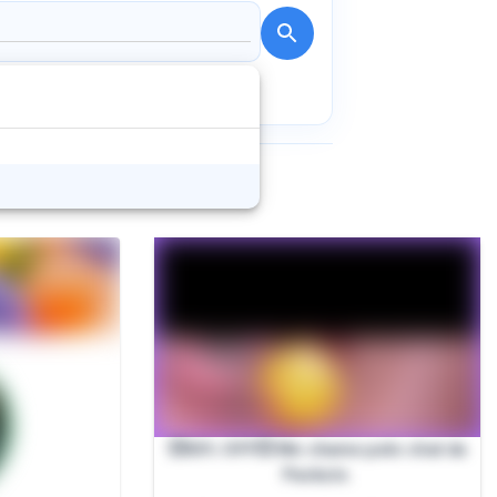
💥50% OFF💥 Me chame pelo chat da
Packzin.