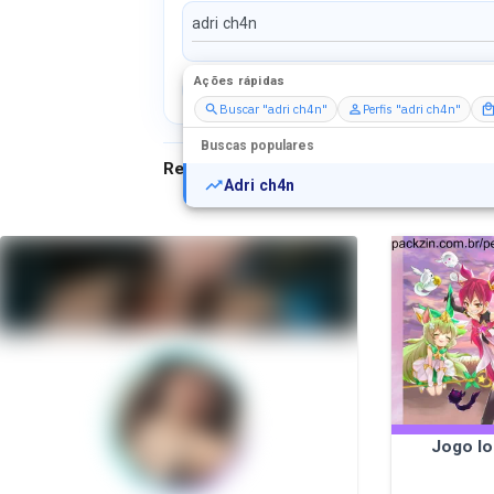
Ações rápidas
Perfis
Serviços
Packs
Buscar "adri ch4n"
Perfis "adri ch4n"
Buscas populares
Resultados para
"
adri ch4n
"
Adri ch4n
Jogo lo