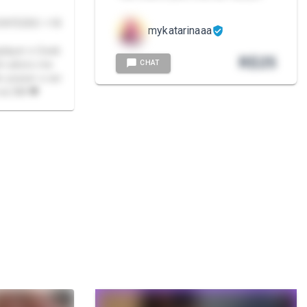
ONTEÚDO +18
mykatarinaaa
player e Geek
R$
25
CHAT
ém adoro me
o prazer e ser
na DM 🖤