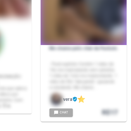
Me chame pelo chat da Packzin.
- Pack explícito Contém 1 vídeo de
14s me mastubando sem calcinha.
1 vídeo de 1min me masturbando. 1
video de 30s "dançando", quicando
e rebolando. Me chame …
ota que adora
vídeos por
vera
ionista. Com
y 😈🔥
R$
17
CHAT