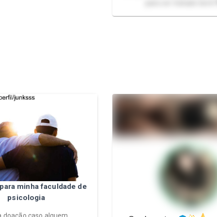
para ser tratado bem!
para minha faculdade de
psicologia
ta doação caso alguem