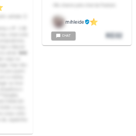
- Me chame pelo chat da Packzin.
ito safada 😏
mihleide
 🍬🍭 :3 😎
R$
32
meu chat está
CHAT
compradores,
oja e depois
vou amar ❤️❤️
or seja no
legal, mas não
a ou pra quem
com a minha
gar se tiver
 simpática e
**Detalhe
CHO FORA DO
 Enfim é isso,
 coisa volto
 da Jujubinha