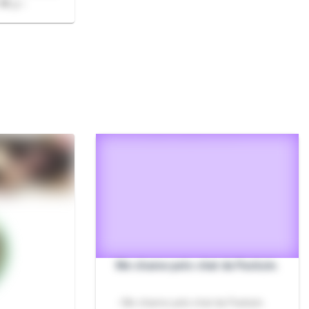
 💖🤝✨
Me chame pelo chat da Packzin.
- Me chame pelo chat da Packzin.