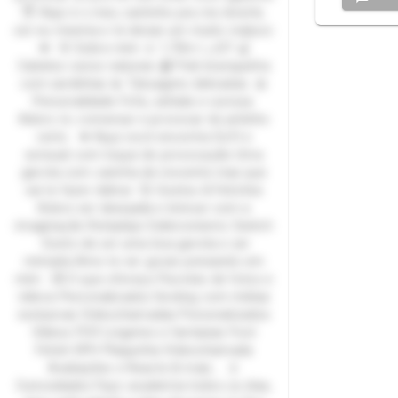
😇 Aqui é o meu cantinho pra me divertir,
ser eu mesma e te deixar um muito maluco
💋 🌸 Sobre mim 🌷 1,70m | 🦶37 🍒
Cabelos ruivos naturais 🩰 Pele branquinha
com sardinhas 💫 Tatuagens delicadas 🎀
Personalidade Fofa, safada e curiosa.
Adoro rir, conversar e provocar do jeitinho
certo. 💋 Aqui você encontra Soft e
sensual com toque de provocação Uma
garota com carinha de inocente mas que
vai te fazer delirar 💞 Gostos & Fetiches
Adoro ser desejada e brincar com a
imaginação Roleplays Exibicionismo Switch
Gosto de ser uma boa garota e ser
mimada Amo te ver gozar pensando em
mim 💌 O que ofereço Pacotes de fotos e
vídeos Personalizados Sexting com mídias
exclusivas Videochamadas Personalizados
Vídeos POV Lingeries e fantasias Foot
Fetish SPH Plaquinha Videochamada
Avaliações e Reacts & mais... 🌷
Curiosidades Faço academia todos os dias,