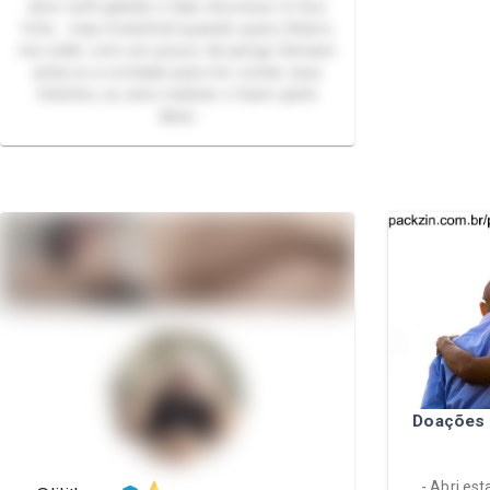
amo café gelado e dias chuvosos ☕ Sou
fofa… mas irresistível quando quero Adoro
me exibir com um pouco de perigo Sempre
sinta-se a vontade para me contar seus
fetiches, eu amo realizar e fazer parte
disso
Doações 
- Abri es