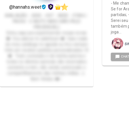
- Me cham
@hannahs.weet
Se for A
partidas;
AVALIAÇÃO - GEEK - HOT - NERD - OTAKU -
Serei seu
PACKS - E MUITO MAIS (NÃO FAÇO
também p
PRESENCIAL)
joga…
Estou aqui pra experimentar coisas novas
❤️ Vou adorar te satisfazer ❤️ Caso nada
sw
do meu catálogo te agrade eu fico sempre
feliz em receber pedidos personalizados 🥺
❤️ Todo conteúdo é de minha autoria e
CHA
todos os direitos autorais são reservados
somente a mim, não sendo autorizado o
compartilhamento das minhas mídias. ⚠️
Bem Vindos ❤️✨