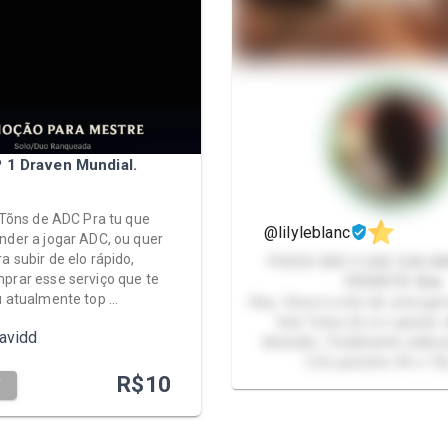
 1 Draven Mundial.
0 Tõns de ADC Pra tu que
@lilyleblanc
nder a jogar ADC, ou quer
a subir de elo rápido,
POSSO SER O QUE SUA IMAGINAÇÃO
prar esse serviço que te
PERMITIR 🔞🔥
u atualmente top …
Hey, Essa é a bio de uma gar
tirar fotos de si e gravar 
avidd
diversão. Totalmente exibic
1,53, pezinho 34 e 19
R$
10
T