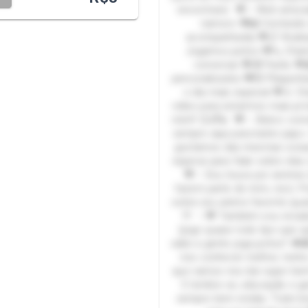
encontrará: 💖✨ Web amiza
namoro 💖📸 Conteúdo 
acompanhada) 💖📋 Avali
Jogamos juntos 💖📞 Cha
conversar 💖🎁 Packs 💖
personalizados 💖💌 Plaquinh
o dia mais especial 💖📱 
vídeo para estarmos mais p
mim!! 😊🌈💫 💖✨ Adoro conv
sempre aqui para bater papo
gostamos das mesmas coisa
esperar para falar sobre elas
💖✨ Sou louca por animes (
fazem parte de mim, rsrs). 
sobre seu anime favorito qua
🎌 ✨💖 Também sou viciad
(jogo quase todo tipo que q
sabe a gente joga juntos? 
nos conhecer melhor, tenho
que vamos nos dar super be
E lembre-se, educação e ge
sempre bem-vindas. Trate b