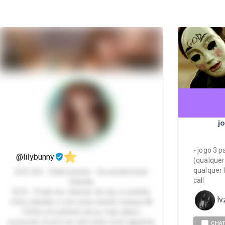
j
- jogo 3 p
@lilybunny
(qualquer
qualquer 
Soft Girl - Exibicionista - Inocentemente
call
Safada
💞 Ei… Pode me chamar de Lily, a ruivinha
l
fofa, safada e com uma mente curiosa 🍓
Tenho um jeitinho doce, mas adoro
provocar só pra ver até onde você aguenta
CHA