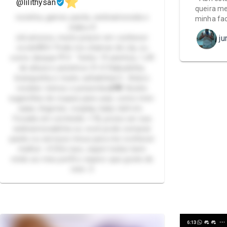
@lilithysan
queira me
novinha, gamer, packs, webnamorada e
minha fa
otaku<3
olá amores, muito prazer em conhecer
j
vocês!🧸🩷 Pode me chamar de Lily, ou
como desejar.🍭🩷 Tenho 19 aninhos, 1,49
de altura e pézinhos 31<3 Rabudinha,
branquinha e muito safadinha❤️‍🔥 Adoro
receber mimos e presentes🎁💝 Aceito
sugestões de roupas para usar, como mini-
saias, lingeries, cosplay, baby doll etc.
Focada em conteúdo +18, posso ser sua
webnamoradinha ou você pode comprar
packs ou serviços meus para me conhecer
melhor <3 Dito isso, sejam todos bem
vindo ao meu perfil e espero que goste de
mim :3