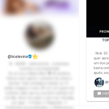
TOP
- Nick: 5
@licelevina
quer apre
um duo pr
Bi - BDSM - exibicionista - conteúdos
basta com
sozinha e acompanhada
ajudo, so
Oii, eu sou a Maria Alice 🖤 20 aninhos,
leitora nerd, gamer e amante de séries e
dr
animes. Faço poledance desde os 14…
então imagina o resto 😈 cof cof quem me
conhece sabe que eu sou bem safada cof
CHA
cof kkk Amo me exibir e amo ser mimada,
por aqui: ✦ Packs ✦ Plaquinha ✦
Conteúdos personalizados ✦ Webnamoro