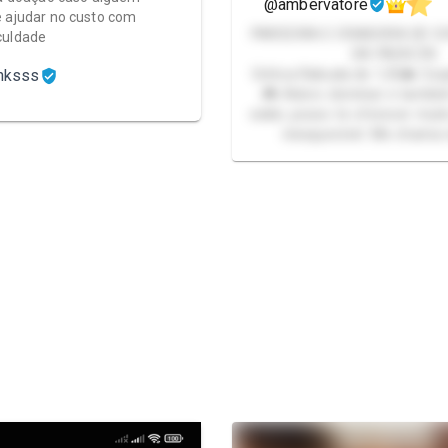
@ambervatore
 ajudar no custo com
PARCEIRA E CRIADORA DE C
culdade
DA PACKZIN
unksss
Gótica Rabuda de 1,55🦇 Cos
🎮 Adoro dominar e tamb
exibir, posso te oferecer muit
inesquecível. Me chama 