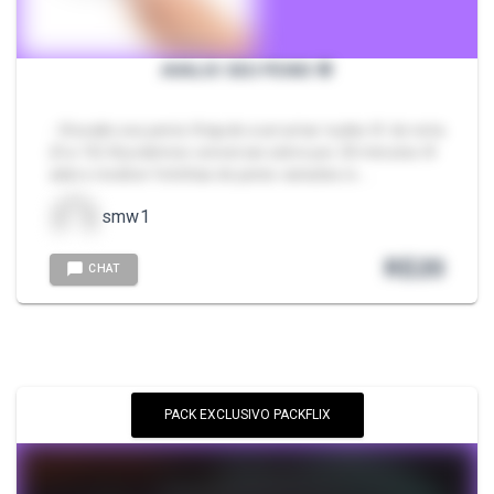
AVALIO SEU PENIS 🌸
- 🌸avalio seu penis 🌸ajudo a arrumar nudes 🌸 do nota
(0 a 10) 🌸podemos conversar sobre por 20 minutos 🌸
adoro receber fotinhas de penis variados rs …
smw1
R$
20
CHAT
PACK EXCLUSIVO PACKFLIX