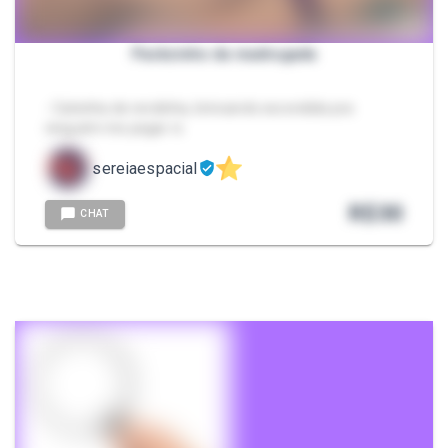
Packzinho da madrugada
- Calcinha de rendinha, brincando escondida pra
ninguém me pegar rs
sereiaespacial
R$
30
CHAT