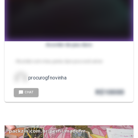
Acordei de pau duro
- Acordei com meu penis duro pra você amor
procurogfnovinha
R$
10000
CHAT