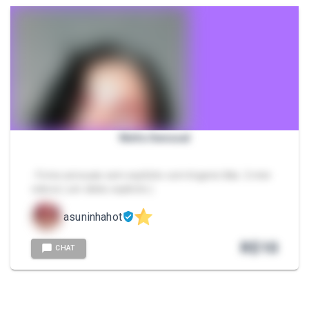
Ninfa Sensual
- Fotos sensuais sem explícito com lingerie lilás. 2 mini
videos ( um deles explícito )
asuninhahot
R$
10
CHAT