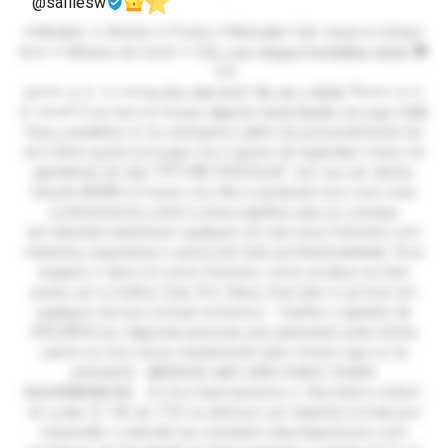
@salliesw
✦Modelo ✦ Artista ✦ Poeta ✦Wannabe Carl Jung no tempo
livre ✦ Mineira do norte ✦ 22y, 𝐲𝐨𝐮𝐫 𝐝𝐞𝐞𝐩𝐞𝐬𝐭 𝐟𝐨𝐫𝐛𝐢𝐝𝐝𝐞𝐧 𝐝𝐞𝐬𝐢𝐫𝐞.🖤
✦⛓️
┏━━━━ ☙ ☪ ☙ ━━━━┓ 𝕰𝖆𝖊 𝖙𝖚𝖉𝖔 𝖇𝖊𝖒? 𝕰𝖚 𝖘𝖔𝖚 𝖆 𝕾𝖆𝖑𝖑𝖞ⵑ ┗━━━━ ☙ ☪
☙ ━━━━┛ E se isso te trouxe alguma assimilação ao jogo Sally
Face, parabéns vc ta certíssimo (além de provavelmente ter
um ótimo gosto pra jogo.) Eu n gosto de legendas e bios mt
apelativas do tipo "PFV ME PESCOLHE" ent vou ser direta:
Estudo BDSM à 4 anos, sou flex e juntando isso com meu
conhecimento sobre a área significa que eu consigo
ser/atender/satisfazer qualquer um dos seus fetiches com
maestria, segurança e acima de tudo profissionalidade. N se
engane, n atuo só como Domme, como já disse eu tbm
posso ser a melhor Sub, Pet, Slave, brat que vc já teve em
qualquer serviço (virtual somente.) Ganhei o apelido de
SÚCUBOS por algumas pessoas que passaram pela minha
cama ou vice versa, exatamente pelo motivo que vc ta
pensando. 𝐁𝐃𝐒𝐌 𝐈𝐒 𝐀𝐑𝐓 𝐀𝐍𝐃 𝐈 𝐎𝐍𝐋𝐘 𝐏𝐀𝐈𝐍𝐓
𝐌𝐀𝐒𝐓𝐄𝐑𝐏𝐈𝐄𝐂𝐄𝐒. Eu fico basicamente o "dia inteiro online",
só q das ⏰ 13h às 17⏰ eu demoro um tiquinho à mais pra
responder e atender pq considero desrespeitosos com