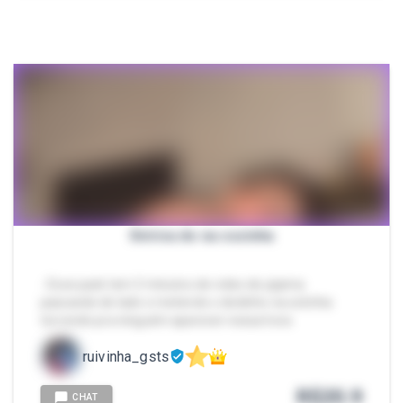
Siririca do na cozinha
- Esse pack tem 3 minutos de video de pijama
passando de lado e metendo o dedinho na xotinha
torcendo pra ninguém aparecer nessa hora
ruivinha_gsts
R$
20.9
CHAT