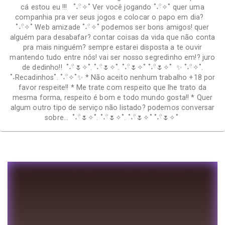
cá estou eu !!! ˚˖𓍢✧˚ Ver você jogando ˚˖𓍢✧˚ quer uma
companhia pra ver seus jogos e colocar o papo em dia?
˚˖𓍢✧˚ Web amizade ˚˖𓍢✧˚ podemos ser bons amigos! quer
alguém para desabafar? contar coisas da vida que não conta
pra mais ninguém? sempre estarei disposta a te ouvir
mantendo tudo entre nós! vai ser nosso segredinho em!? juro
de dedinho!! ˚˖𓍢🌷✧˚. ˚˖𓍢🌷✧˚. ˚˖𓍢🌷✧˚ ˚˖𓍢🌷✧˚ ✨ ˚˖𓍢✧˚.
˚˖Recadinhos˚. ˚˖𓍢✧˚✨ * Não aceito nenhum trabalho +18 por
favor respeite!! * Me trate com respeito que lhe trato da
mesma forma, respeito é bom e todo mundo gosta!! * Quer
algum outro tipo de serviço não listado? podemos conversar
sobre… ˚˖𓍢🌷✧˚. ˚˖𓍢🌷✧˚. ˚˖𓍢🌷✧˚ ˚˖𓍢🌷✧˚