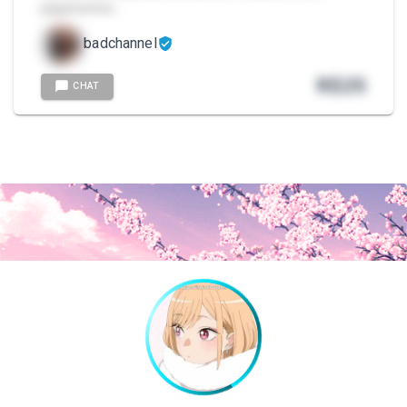
julgamentos…
badchannel
R$
25
CHAT