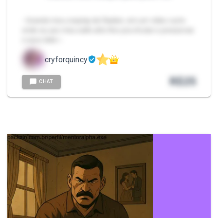
- Usando meu cosplay de Raiden, em um vídeo curto
onde eu uso meu salto alto fino pra chutar e pressionar
o saco dele~
cryforquincy
R$
25
CHAT