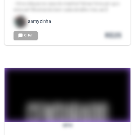
- Uma relíquia na casa de mainha! Várias fotos pin up e
sensual ! Mostrando bem cada detalhe meu 🔥🥵
samyzinha
R$
25
CHAT
SPH