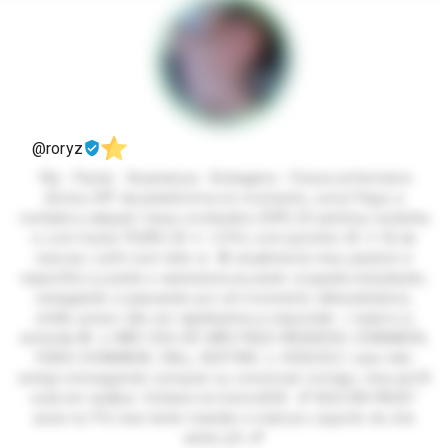
@roryz
18y - Packs - Assinatura - Bobagens - Futura enfermeira
(Estou OFF da plataforma no momento, sorry! Fique a
vontade p adquirir meus conteúdos 💞👋) 20 aninhos, bobinha
e com muita TESÃO 🐱 ✦ 1,57m com pezinho 35 ✦ fã de
nescau i café com leite ☕ 🍓 atualmente meu packzin é
específico p packs e assinatura pq ando ocupada estudando,
estagiando e passando por um momento delicado(luto),
então posso não ser rapidissima p responder :/ espero q
entenda 🍓 ⚠️ NÃO SOU GP, NÃO FAÇO WEBSEXO, CHAMADA,
VIDEO CHAMADA, CALL, SEXTING ⚠️ 🌸💞O.B.S: caso não
esteja conseguindo comprar ou conversar comigo, meu perfil
está em análise. Voltarei em breve💞🌸 💕 BUG EM PACK?
avise no PV, mas tente mandar e-mail pro suporte do site
antes pfv 💕