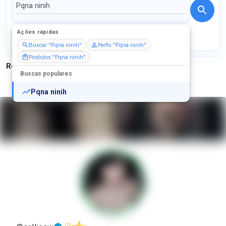
Ações rápidas
Perfis
Serviços
Packs
Buscar "Pqna ninih"
Perfis "Pqna ninih"
Produtos "Pqna ninih"
Resultados para
"
Pqna ninih
"
Buscas populares
Pqna ninih