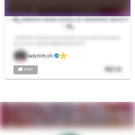
⋆.˚🦋༘ 𝐸𝑋𝐼𝐵𝐼𝑁𝐷𝑂 𝑀𝐼𝑁𝐻𝐴 𝐵𝑈𝑁𝐷𝐴 𝐷𝐸 𝑆𝐻𝑂𝑅𝑇𝐼𝑁𝐻𝑂 𝐵𝑅𝐴𝑁𝐶𝑂
⋆.˚🦋༘
- Exibindo a bunda com shortinho curto branco de pano
fino e sem calcinha NADA EXPLICITO
ladylilith.ofc
R$
10
CHAT