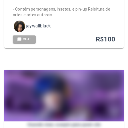
- Contém personagens, insetos, e pin-up Releitura de
artes e artes autorais.
jaywallblack
R$
100
CHAT
Usando meu scarpin para punir ele