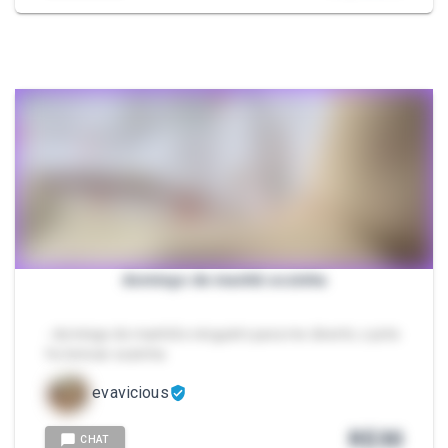
domingo de manhã sozinha
- domingo de manhã e ninguém para me divertir, o jeito
foi brincar sozinha
evavicious
R$
30
CHAT