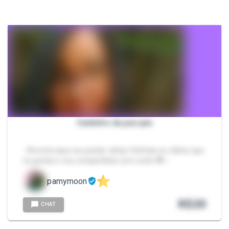
Cantinho da pan pan
- Amores aqui vou postar várias fotinhas ou vídeos que
eu gostar e vou compartilhar com vocês 🧡✨️
pamymoon
R$
20
CHAT