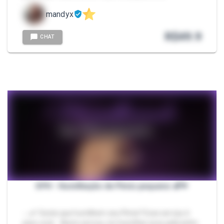
mandyx
R$
49.9
CHAT
SPH - Humilhação de Pênis pequeno 🍆🤏
- ｡𖦹°‧Gosta que humilhem seu Pênis? Esse serviço é
para você... Neste serviço, irei humilhar esse grãozinho