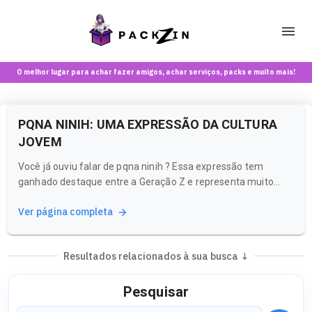
O melhor lugar para achar fazer amigos, achar serviços, packs e muito mais!
PQNA NINIH: UMA EXPRESSÃO DA CULTURA
JOVEM
Você já ouviu falar de pqna ninih ? Essa expressão tem
ganhado destaque entre a Geração Z e representa muito
mais do que apenas uma palavra. Ela é um reflexo de uma
Ver página completa
cultura vibrante e cheia de nuances que permeiam as
interações sociais e criativas da nossa juventude.
Resultados relacionados à sua busca ↓
Pesquisar