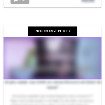
R$
50
CHAT
PACK EXCLUSIVO PACKFLIX
Já quis espiar sua chefe ou sua professora em baixo da
mesa?
- Uma boa espiada nao mata ninguem nao é mesmo !?
Aqui voce pode espiar a vontade eu ate abro um pouco