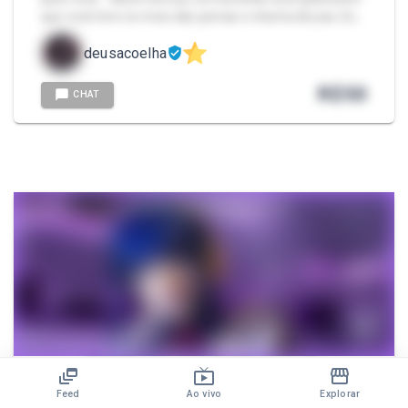
que você tem no meio das pernas e chama de pau. Es…
deusacoelha
R$
50
CHAT
Usando meu scarpin para punir ele
Feed
Ao vivo
Explorar