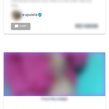
minhas pernas pra voce olhar, só nao pode falar pra
ning…
espuleta
R$
10000
CHAT
Pack Nostalgia