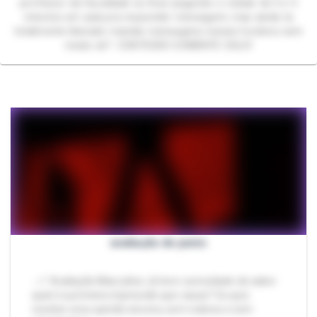
professor da faculdade eu ficar pegando o celular de 5 e 5
minutos em aula pra responder mensagem, mas ainda ta
totalmente liberado mandar mensagens nesses horários sem
medo ok? CONTEÚDO SOMENTE SOLO!
avaliação de penis
- 📏 Avaliação Masculina Já teve curiosidade de saber
qual é a primeira impressão que causa? Ou quis
receber uma opinião sincera, sem rodeios e sem