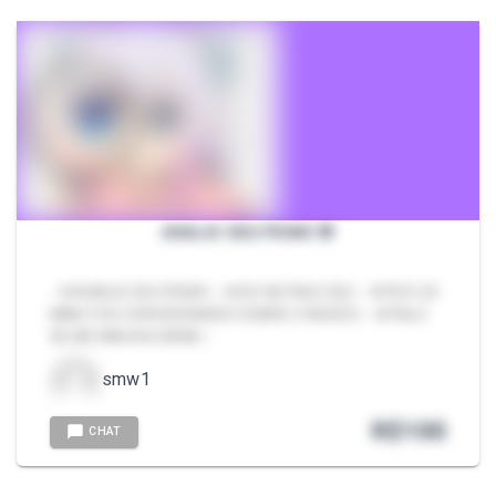
AVALIO SEU PENIS 🌸
- 🌸AVALIO SEU PENIS✨ 🌸DO NOTA(0/20)✨ 🌸FICO 20
MINUTOS CONVERSANDO SOBRE O NUDES✨ 🌸FALO
SE ME MACHUCARIA✨
smw1
R$
100
CHAT