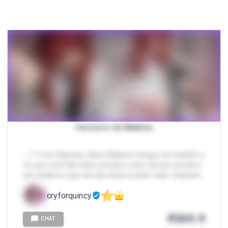
Cachorro da Makima
- ⭐17 min (Apenas vídeo) Makima chegou do trabalho e
viu que você não tinha comido o resto da sua comida e
até reclamou que ela não tinha te dado mais. Chatead…
cryforquincy
R$
65.9
CHAT