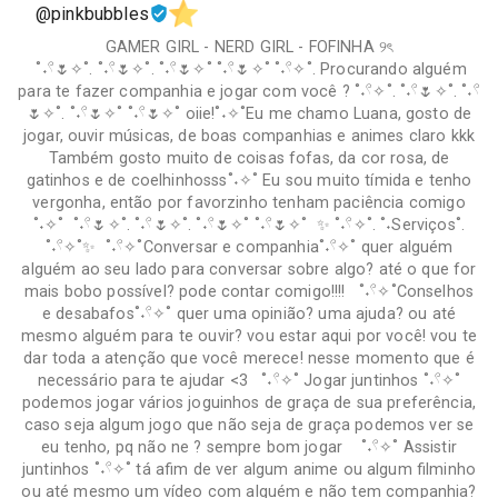
@pinkbubbles
GAMER GIRL - NERD GIRL - FOFINHA ୨ৎ
˚˖𓍢🌷✧˚. ˚˖𓍢🌷✧˚. ˚˖𓍢🌷✧˚ ˚˖𓍢🌷✧˚ ˚˖𓍢✧˚. Procurando alguém
para te fazer companhia e jogar com você ? ˚˖𓍢✧˚. ˚˖𓍢🌷✧˚. ˚˖𓍢
🌷✧˚. ˚˖𓍢🌷✧˚ ˚˖𓍢🌷✧˚ oiie!˚˖✧˚Eu me chamo Luana, gosto de
jogar, ouvir músicas, de boas companhias e animes claro kkk
Também gosto muito de coisas fofas, da cor rosa, de
gatinhos e de coelhinhosss˚˖✧˚ Eu sou muito tímida e tenho
vergonha, então por favorzinho tenham paciência comigo
˚˖✧˚ ˚˖𓍢🌷✧˚. ˚˖𓍢🌷✧˚. ˚˖𓍢🌷✧˚ ˚˖𓍢🌷✧˚ ✨ ˚˖𓍢✧˚. ˚˖Serviços˚.
˚˖𓍢✧˚✨ ˚˖𓍢✧˚Conversar e companhia˚˖𓍢✧˚ quer alguém
alguém ao seu lado para conversar sobre algo? até o que for
mais bobo possível? pode contar comigo!!!! ˚˖𓍢✧˚Conselhos
e desabafos˚˖𓍢✧˚ quer uma opinião? uma ajuda? ou até
mesmo alguém para te ouvir? vou estar aqui por você! vou te
dar toda a atenção que você merece! nesse momento que é
necessário para te ajudar <3 ˚˖𓍢✧˚ Jogar juntinhos ˚˖𓍢✧˚
podemos jogar vários joguinhos de graça de sua preferência,
caso seja algum jogo que não seja de graça podemos ver se
eu tenho, pq não ne ? sempre bom jogar ˚˖𓍢✧˚ Assistir
juntinhos ˚˖𓍢✧˚ tá afim de ver algum anime ou algum filminho
ou até mesmo um vídeo com alguém e não tem companhia?