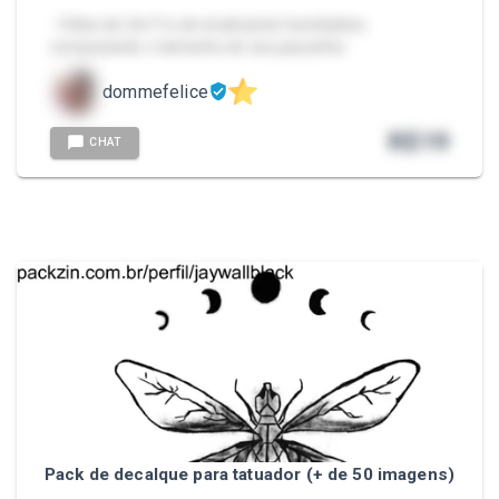
- Vídeo de 2m11s de small penis humiliation,
comparando o tamanho do seu pauzinho.
dommefelice
R$
19
CHAT
Pack de decalque para tatuador (+ de 50 imagens)