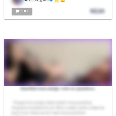
R$
20
CHAT
Humilhei meu amigo com os pezinhos.
- Peguei meu amigo observando meus pezinhos
enquanto assistíamos um filme, acabei tendo a ideia de
puni-lo por observar de mais meus pezinhos.