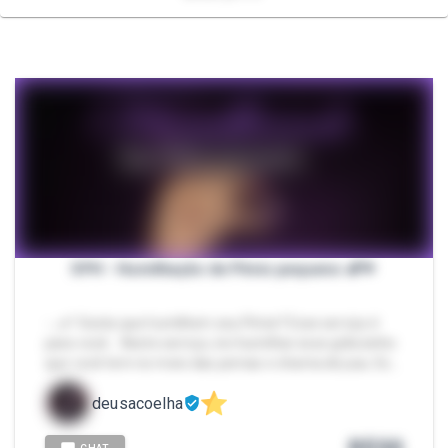
SPH - Humilhação de Pênis pequeno 🍆🤏
- ｡𖦹°‧Gosta que humilhem seu Pênis? Esse serviço é
para você... Neste serviço, irei humilhar esse grãozinho
que você tem no meio das pernas e chama de pau. Es…
deusacoelha