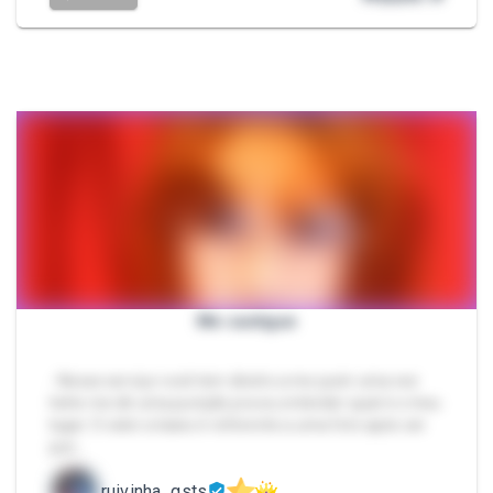
Me castigue
- Nesse serviço você tem direito a me punir uma vez
hehe me dê uma punição pra eu entender qual é o meu
lugar. O valor a baixo é referente a uma foto após ser
pun…
ruivinha_gsts