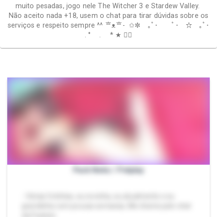
muito pesadas, jogo nele The Witcher 3 e Stardew Valley.
Não aceito nada +18, usem o chat para tirar dúvidas sobre os
serviços e respeito sempre ^^ ⁠ᄒ⁠ᴥ⁠ᄒ⁠- ✩✼ ｡ﾟ･ ﾟ･ ☆ ｡ﾟ･
. ° . * ★ ✩ೃ
Pack Neko / Petplay
- Várias fotinhas, eu novinha, eu atualmente e eu
gravidinha com poucas semanas, Me chame pelo chat
da Packzin.