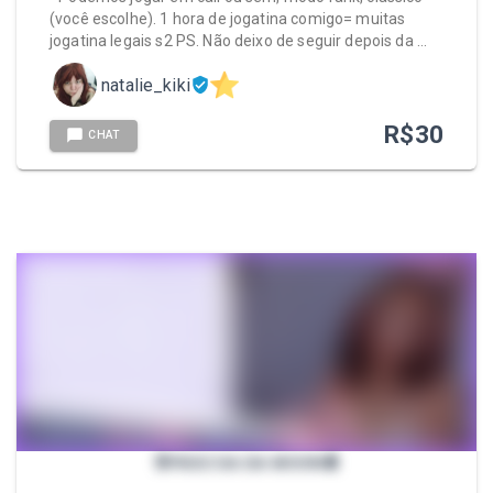
(você escolhe). 1 hora de jogatina comigo= muitas
jogatina legais s2 PS. Não deixo de seguir depois da …
natalie_kiki
R$
30
CHAT
🐰PÁSCOA DA MOON🍫