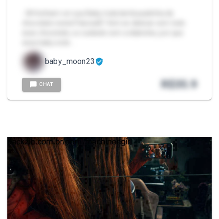
- 🌺Venham ver sua Baby toda lambusadinha de
chocolate nesta Páscoa🤭 Vem se deliciar com todo
esse chocolate, so cuidado com a diabetes, por que
essa baby está …
baby_moon23
R$
35.9
CHAT