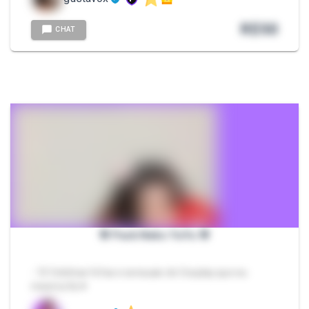
R$
50
CHAT
🌸 Pack Neko YuYu 🌸
- 10 fotinhas fofas e sensuais do Cosplay que eu
mesma fiz ♥️