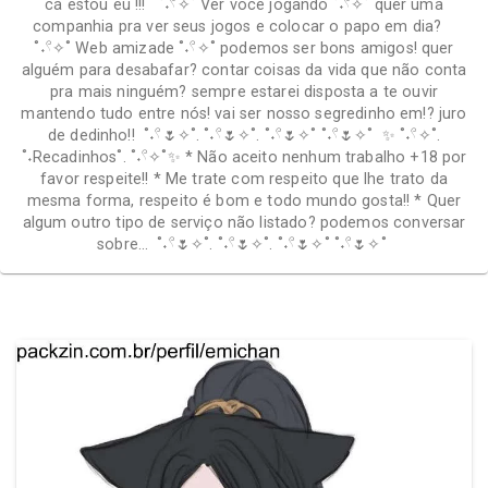
cá estou eu !!! ˚˖𓍢✧˚ Ver você jogando ˚˖𓍢✧˚ quer uma
companhia pra ver seus jogos e colocar o papo em dia?
˚˖𓍢✧˚ Web amizade ˚˖𓍢✧˚ podemos ser bons amigos! quer
alguém para desabafar? contar coisas da vida que não conta
pra mais ninguém? sempre estarei disposta a te ouvir
mantendo tudo entre nós! vai ser nosso segredinho em!? juro
de dedinho!! ˚˖𓍢🌷✧˚. ˚˖𓍢🌷✧˚. ˚˖𓍢🌷✧˚ ˚˖𓍢🌷✧˚ ✨ ˚˖𓍢✧˚.
˚˖Recadinhos˚. ˚˖𓍢✧˚✨ * Não aceito nenhum trabalho +18 por
favor respeite!! * Me trate com respeito que lhe trato da
mesma forma, respeito é bom e todo mundo gosta!! * Quer
algum outro tipo de serviço não listado? podemos conversar
sobre… ˚˖𓍢🌷✧˚. ˚˖𓍢🌷✧˚. ˚˖𓍢🌷✧˚ ˚˖𓍢🌷✧˚