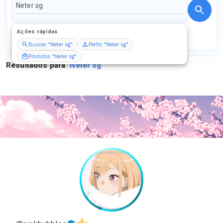
Ações rápidas
Perfis
Serviços
Packs
Buscar "Neter sg"
Perfis "Neter sg"
Produtos "Neter sg"
Resultados para
"
Neter sg
"