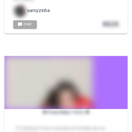
samyzinha
R$
25
CHAT
🌸 Pack Neko YuYu 🌸
- 10 fotinhas fofas e sensuais do Cosplay que eu