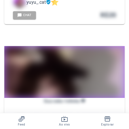
yuyu_.cat
R$
20
CHAT
Sua neko fofinha 💗
- Mídias sendo uma neko fofinha - te cheirando
enquanto você joga - mostrando minhas meias no meu
Feed
Ao vivo
Explorar
pezinho