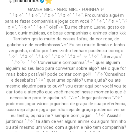
@pinkbubbles
GAMER GIRL - NERD GIRL - FOFINHA ୨ৎ
˚˖𓍢🌷✧˚. ˚˖𓍢🌷✧˚. ˚˖𓍢🌷✧˚ ˚˖𓍢🌷✧˚ ˚˖𓍢✧˚. Procurando alguém
para te fazer companhia e jogar com você ? ˚˖𓍢✧˚. ˚˖𓍢🌷✧˚. ˚˖𓍢
🌷✧˚. ˚˖𓍢🌷✧˚ ˚˖𓍢🌷✧˚ oiie!˚˖✧˚Eu me chamo Luana, gosto de
jogar, ouvir músicas, de boas companhias e animes claro kkk
Também gosto muito de coisas fofas, da cor rosa, de
gatinhos e de coelhinhosss˚˖✧˚ Eu sou muito tímida e tenho
vergonha, então por favorzinho tenham paciência comigo
˚˖✧˚ ˚˖𓍢🌷✧˚. ˚˖𓍢🌷✧˚. ˚˖𓍢🌷✧˚ ˚˖𓍢🌷✧˚ ✨ ˚˖𓍢✧˚. ˚˖Serviços˚.
˚˖𓍢✧˚✨ ˚˖𓍢✧˚Conversar e companhia˚˖𓍢✧˚ quer alguém
alguém ao seu lado para conversar sobre algo? até o que for
mais bobo possível? pode contar comigo!!!! ˚˖𓍢✧˚Conselhos
e desabafos˚˖𓍢✧˚ quer uma opinião? uma ajuda? ou até
mesmo alguém para te ouvir? vou estar aqui por você! vou te
dar toda a atenção que você merece! nesse momento que é
necessário para te ajudar <3 ˚˖𓍢✧˚ Jogar juntinhos ˚˖𓍢✧˚
podemos jogar vários joguinhos de graça de sua preferência,
caso seja algum jogo que não seja de graça podemos ver se
eu tenho, pq não ne ? sempre bom jogar ˚˖𓍢✧˚ Assistir
juntinhos ˚˖𓍢✧˚ tá afim de ver algum anime ou algum filminho
ou até mesmo um vídeo com alguém e não tem companhia?