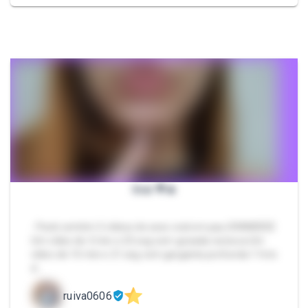
Oral 🍭🔥
- Pack contém 2 vídeos de sexo oral em pau GRANDEEE
Um vídeo de 3 min e 23 seg com gozada na boca Um
vídeo de 10 min e 21 seg com garganta profunda 1 foto
d…
ruiva0606