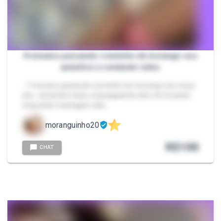
8 minutos passando creminho de morango nos
pézinhos e sentando neles
- 7 minutos passando creminho de morango nos meus
pés , sentando neles, massageando eles me tocando
enquando massageio eles
moranguinho20
R$
100
CHAT