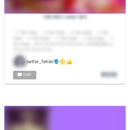
⛧࿇ ONLY netter ࿇⛧
- ⛧ Ver mais - - ⛧ Ver mais - - ⛧ Ver mais - - ⛧ Ver
mais - - ⛧ Ver mais - - ⛧ Ver mais - - ⛧ Ver mais - - ⛧
Ver mais - ⫘⫘⫘⫘⫘⫘⫘⫘⫘ ⚠︎ DETALHES ⚠︎
⫘⫘⫘⫘⫘⫘⫘…
netter_fehler
R$
50
CHAT