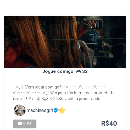
Jogue comigo! 🎮 S2
- ✧₊♡ Vem jogar comigo?♡✧ ︶︶୨˚̣̣̣୧︶︶୨˚̣̣̣୧︶︶
୨˚̣̣̣୧︶︶୨˚̣̣̣୧︶︶ ⛧₊˚ Não jogo tão bem, mas prometo te
divertir! ⛧૮₍ ˃̵͈᷄ . ˂̵͈᷅ ₎ა ㅤ ୨♡୧ Se você tá procurando…
machineegirl
R$
40
CHAT