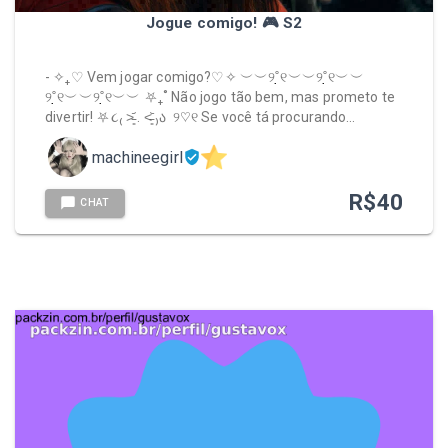
Jogue comigo! 🎮 S2
- ✧₊♡ Vem jogar comigo?♡✧ ︶︶୨˚̣̣̣୧︶︶୨˚̣̣̣୧︶︶
୨˚̣̣̣୧︶︶୨˚̣̣̣୧︶︶ ⛧₊˚ Não jogo tão bem, mas prometo te
divertir! ⛧૮₍ ˃̵͈᷄ . ˂̵͈᷅ ₎ა ㅤ ୨♡୧ Se você tá procurando…
machineegirl
R$
40
CHAT