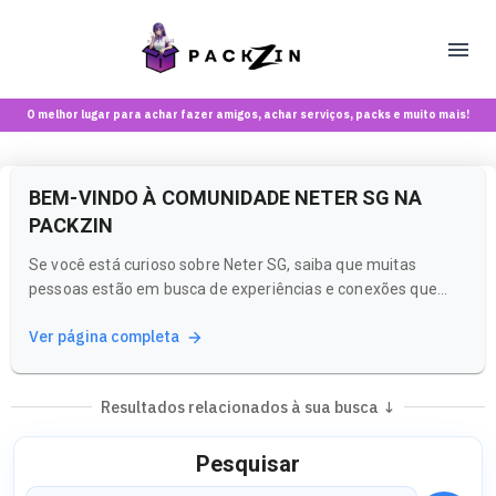
O melhor lugar para achar fazer amigos, achar serviços, packs e muito mais!
BEM-VINDO À COMUNIDADE NETER SG NA
PACKZIN
Se você está curioso sobre Neter SG, saiba que muitas
pessoas estão em busca de experiências e conexões que
refletem essa vibe única. Na Packzin, criamos um espaço
Ver página completa
onde você pode explorar e se conectar com comunidades
que compartilham interesses semelhantes.
Resultados relacionados à sua busca ↓
Pesquisar