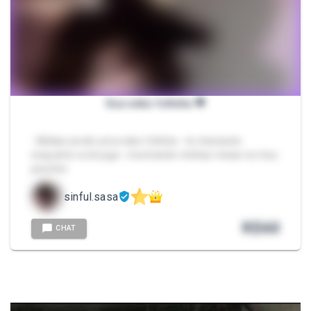
Sua neko fofinha 💗
- Mídias sendo uma neko fofinha - te cheirando
enquanto você joga - mostrando minhas meias no meu
pezinho
sinful.sasa
R$
60
CHAT