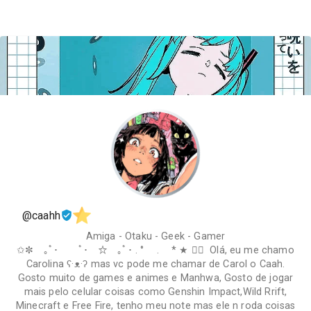
@caahh
Amiga - Otaku - Geek - Gamer
✩✼ ｡ﾟ･ ﾟ･ ☆ ｡ﾟ･ . ° . * ★ ✩ೃ Olá, eu me chamo
Carolina ʕ⁠·⁠ᴥ⁠·⁠ʔ mas vc pode me chamar de Carol o Caah.
Gosto muito de games e animes e Manhwa, Gosto de jogar
mais pelo celular coisas como Genshin Impact,Wild Rrift,
Minecraft e Free Fire, tenho meu note mas ele n roda coisas