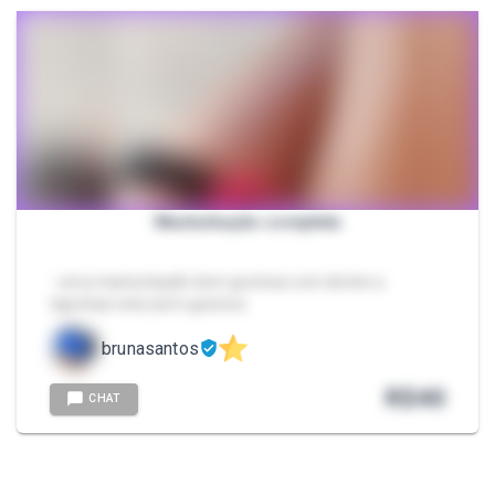
Masturbação completa
- uma masturbação bem gostosa com direito a
tapinhas nela ,bem gostoso
brunasantos
R$
40
CHAT