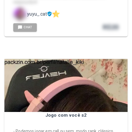
mesma fiz ♥️
yuyu_.cat
R$
20
CHAT
Jogo com você s2
- Podemos jogar em call ou sem, modo rank, clássico