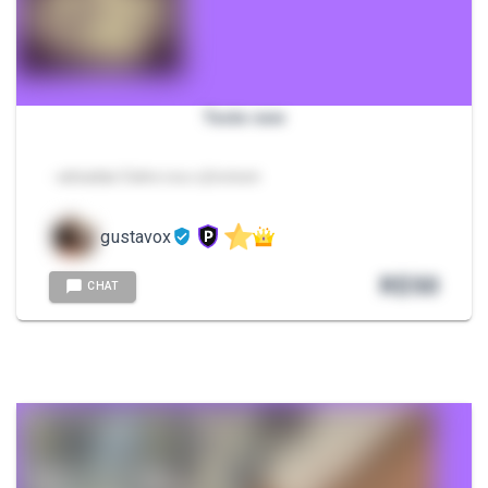
Teste new
- adsadas Salve sou o jhonson
gustavox
R$
50
CHAT