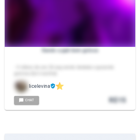
Dando a ppk bem gulosa
- 4 vídeos de uns 26 seg sendo dedada e gozando
gostoso {bct rosinha}
licelevina
R$
15
CHAT