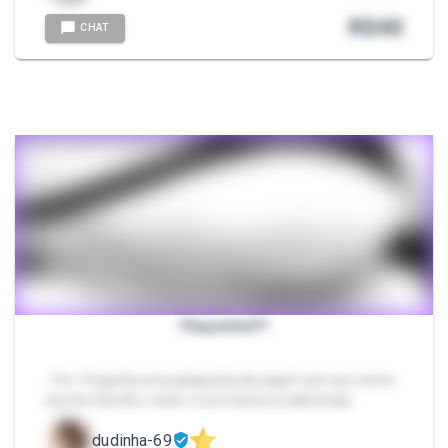
R$
40
CHAT
Plaquinha!!!!
- Por 10 ganha uma plaquinha de papel com seu nome
escrito nela Ai o resto vc só marca os adicionais.
dudinha-69