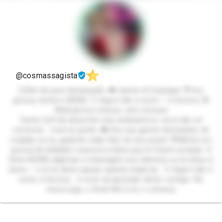
@cosmassagista
2,03m de pura dominação. 🎮 Gamer & Cosplayer. 🎙️ Voz
grossa, tantra e BDSM. 💦 Squirt não é sorte — é técnica. 💌
Webnamoro intenso, sem censura
Tenho 2,03 de altura No meu webnamoro, você não só
conversa… você se perde. 🎮 Sou seu gamer dominante, de
cosplay ou nu, guiando cada fase do seu prazer. 🎙️ Minha voz
grossa de dublador sussurra ordens que te fazem arrepiar. ⛓️
Entre BDSM, algemas e massagem neo-tântrica, eu te deixo à
beira — e só te deixo passar quando implorar. 💦 Squirt não é
sorte, é técnica… e você vai aprender direto comigo. No
nosso jogo, o final feliz é só o começo