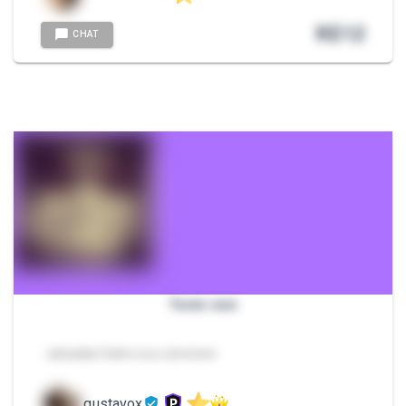
R$
12
CHAT
Teste new
- adsadas Salve sou o jhonson
gustavox