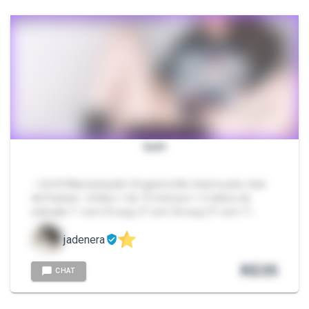
Soft
- ଘSoft Masturbação | Orgasmo Me chame pelo chat
da Packzin. ଘVideo + de 10 minutos + 3 vídeos de
exibição 1° com 55 seg | 2° com 56 seg | 3° com 11 …
jadenera
R$
35
CHAT