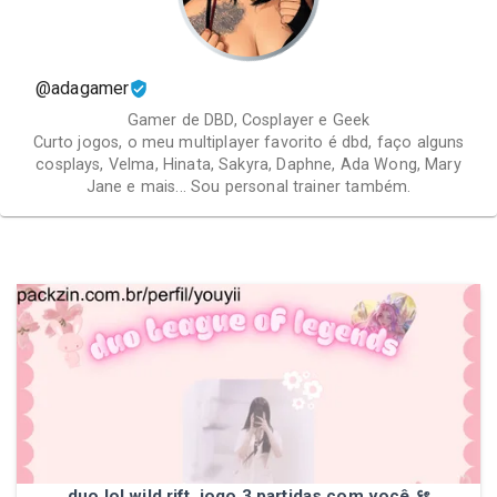
@adagamer
Gamer de DBD, Cosplayer e Geek
Curto jogos, o meu multiplayer favorito é dbd, faço alguns
cosplays, Velma, Hinata, Sakyra, Daphne, Ada Wong, Mary
Jane e mais... Sou personal trainer também.
duo lol wild rift, jogo 3 partidas com você ۶ৎ