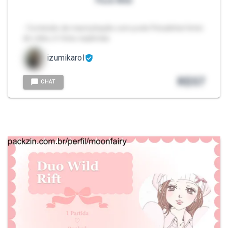
Pack Wild
- Conteúdo de masturbação com podo Peludinha! 6min
de vídeo, 6 fotos explícitas
izumikarol
R$
57
CHAT