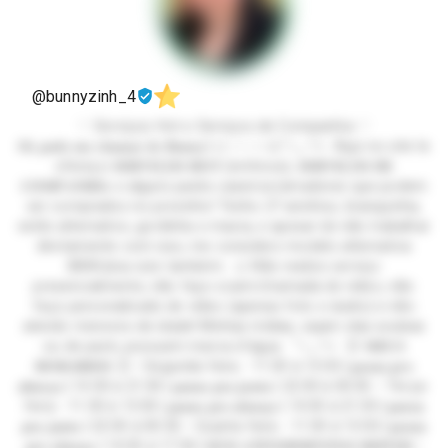
@bunnyzinh_4
♡ Serviços Hot e Serviços de Companhia ♡
𝐎𝐢, 𝐩𝐨𝐝𝐞 𝐦𝐞 𝐜𝐡𝐚𝐦𝐚𝐫 𝐝𝐞 𝐁𝐮𝐧𝐧𝐲! ૮꒰ ˶• ༝ •˶꒱ა˚✧₊‧⁺✩ Aqui no site te
ofereço 𝐒𝐄𝐑𝐕𝐈𝐂̧𝐎𝐒 𝐇𝐎𝐓 (eróticos), 𝐒𝐄𝐑𝐕𝐈𝐂̧𝐎𝐒 𝐃𝐄
𝐂𝐎𝐌𝐏𝐀𝐍𝐇𝐈𝐀 e alguns packs caseiros/amadores que podem
ser comprados no precinho! Tenho 27 aninhos, branquinha,
estilo alternativo, gordinha e macia, e apesar de não trabalhar
diretamente com isso, me considero modelo alternativa
BBW/plus size também. ⚠️ Não realizo serviço
presencialmente, não faço xcam/chamada de vídeo, não
faço personalizado de vídeo (apenas foto e áudio) e não
atendo menores de idade! Minhas mídias, sejam elas avulsas
ou de pack, possuem marca d'água. ˚✧₊‧⁺✩ ⏰ 𝐌𝐄𝐔𝐒
𝐇𝐎𝐑𝐀́𝐑𝐈𝐎𝐒 ⏰ • Segunda-feira - 11:30 à 13:30 | 𝐩𝐚𝐮𝐬𝐚 𝐩𝐫𝐨
𝐚𝐥𝐦𝐨𝐜̧𝐨 | 14:30 à 21:30 | 𝐩𝐚𝐮𝐬𝐚 𝐩𝐫𝐚 𝐣𝐚𝐧𝐭𝐚 | 22:30 à 00:30. • Terça-
feira - 11:30 à 13:30 | 𝐩𝐚𝐮𝐬𝐚 𝐩𝐫𝐨 𝐚𝐥𝐦𝐨𝐜̧𝐨 | 14:30 à 21:30 | 𝐩𝐚𝐮𝐬𝐚
𝐩𝐫𝐚 𝐣𝐚𝐧𝐭𝐚 | 22:30 à 00:30. • Quarta-feira - 11:30 à 13:30 | 𝐩𝐚𝐮𝐬𝐚
𝐩𝐫𝐨 𝐚𝐥𝐦𝐨𝐜̧𝐨 | 14:30 à 17:30 | 𝐒𝐄𝐌 𝐀𝐓𝐄𝐍𝐃𝐈𝐌𝐄𝐍𝐓𝐎𝐒 𝐃𝐄𝐏𝐎𝐈𝐒 •