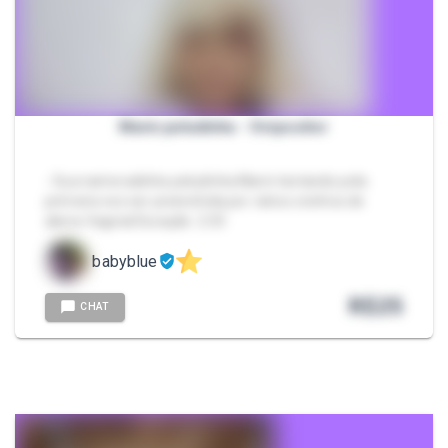
Marin peludinha - Ovipositor
- Sua namoradinha peludinha Marin testando pela
primeira vez ser preenchida por vários ovinhos de
aliens Vaginal Duração: 2:33
babyblue
R$
25
CHAT