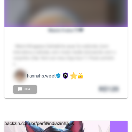
Marin freira 💘🖤
- Marin Kitagawa Safadinha 🔥🔥 Se exibindo, bem
interativa e safada, com muito tesão brincando com o
corpinho 🥵🔥 Vem ser meu Gojo-kun 💘 Pack contém
c…
hannahs.weet
R$
120
CHAT