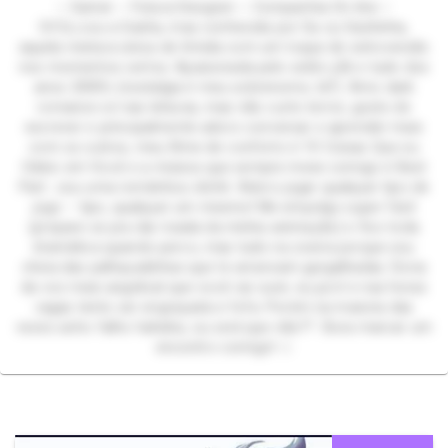
⋆ Gamer ⋆ Futura Designer ⋆ Companhia On-line ⋆
Oi! Eu sou a Sasha, mas conhecida por Sa ou Sashinha,
aquela mistura única de tímida com um toque de extroversão
nos momentos certos. Apaixonada pelo estilo y2k e tudo dos
anos 2000’s (nostalgia é meu sobrenome, tá?). Amo dark
romance só nas leituras, mas não curto terror, gosto de
escrever e principalmente adoro conversar e aprender mais
com os outros, meu filme de conforto é 10 Coisas Que eu
Odeio em Você e a música que sempre mexe comigo é Best
Part.. sou uma romântica clichê. Adoro jogar qualquer tipo de
jogo – tipo, qualquer um mesmo! Me empolgo super fácil
(prepare-se pra dar risada da minha animação) e fico toda
dramática quando perco, mas tudo na zoeira porque sou
cheia das palhaçadinhas que te arrancam gargalhadas. Dona
da voz mais angelical que você vai ouvir, eu juro! e nas horas
vagas tento ser engraçada e fofa. Porém na maioria das
vezes acho falho hahaha, ou será que não?? Bora marcar um
encontro comigo! ‹𝟹