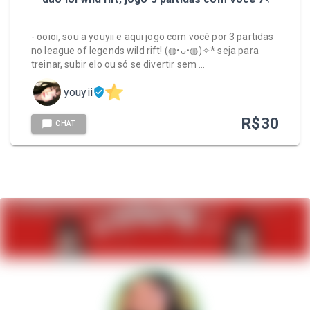
- ooioi, sou a youyii e aqui jogo com você por 3 partidas
no league of legends wild rift! (⁠◍⁠•⁠ᴗ⁠•⁠◍⁠)⁠✧⁠* seja para
treinar, subir elo ou só se divertir sem …
youyii
R$
30
CHAT