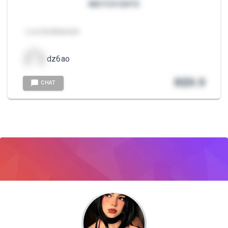
MATCH DATE
- Live Da Masturb
dz6ao
R$
9.9
CHAT