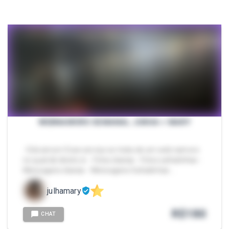
WEBNAMORO SEMANAL JUKHA + MARY
- Eiiiii amorrr Esse serviço se trata de um web namoro
no qual dá direito á: - Fotos diarias - Fotos safadinhas -
Mensagens diarias - Mensagens Safadinhas …
julhamary
R$
180
CHAT