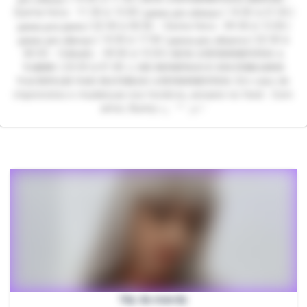
Quinta-feira - 11:30 à 13:30 | 𝐩𝐚𝐮𝐬𝐚 𝐩𝐫𝐨 𝐚𝐥𝐦𝐨𝐜̧𝐨 | 14:30 à 21:30 |
𝐩𝐚𝐮𝐬𝐚 𝐩𝐫𝐚 𝐣𝐚𝐧𝐭𝐚 | 22:30 à 00:30. • Sexta-feira - 09:30 à 13:30 |
𝐩𝐚𝐮𝐬𝐚 𝐩𝐫𝐨 𝐚𝐥𝐦𝐨𝐜̧𝐨 | 14:30 à 17:30 | 𝐩𝐚𝐮𝐬𝐚 𝐩𝐫𝐚 𝐚𝐟𝐚𝐳𝐞𝐫𝐞𝐬 | 22:30 à
00:30. • Sábado - 09:30 à 13:30 | 𝐒𝐄𝐌 𝐀𝐓𝐄𝐍𝐃𝐈𝐌𝐄𝐍𝐓𝐎𝐒 𝐀
𝐓𝐀𝐑𝐃𝐄 | 23:30 à 01:00 ⚠️ 𝐃𝐄 𝐃𝐎𝐌𝐈𝐍𝐆𝐎 𝐄 𝐄𝐌 𝐅𝐄𝐑𝐈𝐀𝐃𝐎𝐒
𝐍𝐀𝐂𝐈𝐎𝐍𝐀𝐈𝐒 𝐍𝐀̃𝐎 𝐇𝐀𝐕𝐄𝐑𝐀̃𝐎 𝐀𝐓𝐄𝐍𝐃𝐈𝐌𝐄𝐍𝐓𝐎𝐒. Em caso de
imprevistos e mudanças nos horários, avisarei no feed. Com
amor, Bunny ૮₍ ´ ꒳ `₎ა♡
Vip da mandy