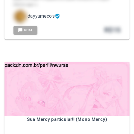
íntimo que v…
dayyumecos
R$
15
CHAT
Sua Mercy particular!! (Mono Mercy)