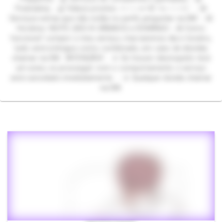
Podolatria; ˖ 🍒 Vídeos prontos. >───⇌•🌸 •⇋───<< ࣪ ˖ 🍥
Serviços extras que não estão no perfil, perguntar na DM ࣪ ˖ 🍥
Horários: NOITE (SEG A SÁBADO) e DOMINGO ˖ 🍥 Como
funciona? compre o meu serviço, marcaremos dia e horário,
tudo será entregue como combinado, em caso de dúvidas
chamar na DM. ❗ATENÇÃO❗ ࣪˖ 🌷 Se houver desrespeito terá
um aviso, se prosseguir com o comportamento o serviço
será cancelado imediatamente. ࣪˖ 🌷 Qualquer dúvida chamar
na DM.