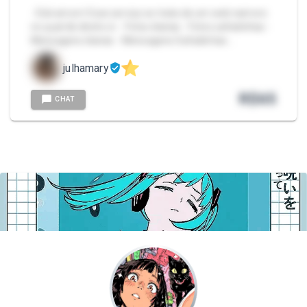
- Eiiiii amorrr Esse serviço se trata de um web namoro
no qual dá direito á: - Fotos diarias - Fotos safadinhas -
Mensagens diarias - Mensagens Safadinhas …
julhamary
R$
65
CHAT