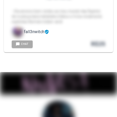
- Ola amores bem vindos ao meu mundo ♥️🔥 Repleto
de muita putaria hahahaha Vídeos e fotos totalmente
explícitas Normal e bdsm 🔥😘
fall3nwitch
R$
25
CHAT