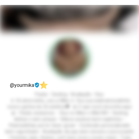
@yourmika
Packs • Sexting • Avaliação • Duo
🌷 Oii amorzinho, sou a Mika 🌷 Sou sua webnamoradinha
ruiva e gótica de 22 aninhos🖤 🎀 O que você encontra aqui
🎀 • Packs exclusivos • Duo no Mine e Wild Rift • Sexting
delícia e sem pressa • Vídeos avulsos bem explícitos •
Chamadinhas pra te fazer gozar • Conteúdo personalizado
bem caprichado • Avaliação de pau bem sincera e provocante
• Fetiches (pés, findom, soft dom, brat e muito mais) • Tudo