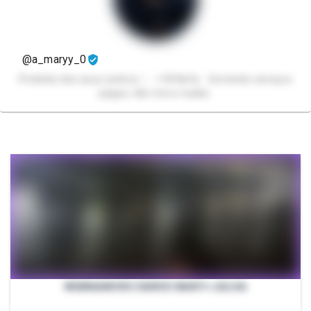
@a_maryy_0
Pretinha dos seus sonhos.♡ +18 Nsfw Somente serviços
pagos, não troco nudes.
WEBNAMORO DIÁRIO MARY+JULHA