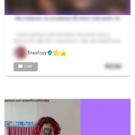
Me exibindo na academia 🥵 short marcando 🔥
- Treinei gostoso com shortinho marcando tudo, e
depois me exibi sem vergonha no meio da academia 🔥
firexfoxy
R$
30
CHAT