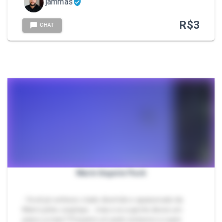
jammas
R$
3
CHAT
Marin lingerie Pack
- Você já conhece o lado divertido e apaixonado da
Marin pelos cosplays... mas e se a gente desse um
passo a mais? Preparei um pack exclusivo e super