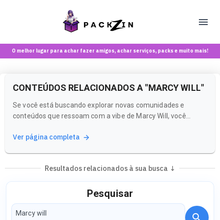
O melhor lugar para achar fazer amigos, achar serviços, packs e muito mais!
CONTEÚDOS RELACIONADOS A "MARCY WILL"
Se você está buscando explorar novas comunidades e
conteúdos que ressoam com a vibe de Marcy Will, você
chegou ao lugar certo! A Packzin é uma plataforma feita
Ver página completa
para maiores de 18 anos, onde você pode se conectar com
pessoas que compartilham interesses semelhantes e
descobrir conteúdos incríveis.
Resultados relacionados à sua busca ↓
Pesquisar