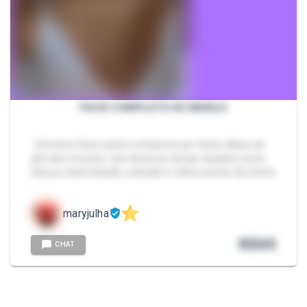
PACK COMPLETO DE MARÇO
- Eiiii amor Esse pack é composto por trinta vídeos de
até dois minutos, com diversos temas variados como:
Dança, masturbação, exibição e vídeos juntos da minha
…
maryjulha
R$
65
CHAT