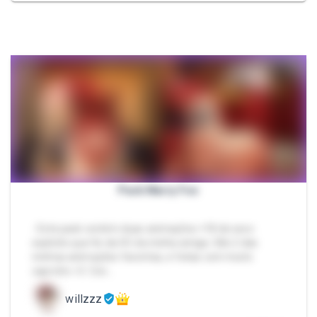
Pack Marry Fox
- Este pack contém duas animações +18 de sexo
explícito que fiz da OC da minha amiga. São 2 das
minhas animações favoritas, e feitas com muito
capricho <3. Con…
willzzz