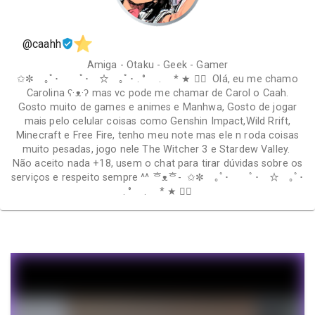
@caahh
Amiga - Otaku - Geek - Gamer
✩✼ ｡ﾟ･ ﾟ･ ☆ ｡ﾟ･ . ° . * ★ ✩ೃ Olá, eu me chamo
Carolina ʕ⁠·⁠ᴥ⁠·⁠ʔ mas vc pode me chamar de Carol o Caah.
Gosto muito de games e animes e Manhwa, Gosto de jogar
mais pelo celular coisas como Genshin Impact,Wild Rrift,
Minecraft e Free Fire, tenho meu note mas ele n roda coisas
muito pesadas, jogo nele The Witcher 3 e Stardew Valley.
Não aceito nada +18, usem o chat para tirar dúvidas sobre os
serviços e respeito sempre ^^ ⁠ᄒ⁠ᴥ⁠ᄒ⁠- ✩✼ ｡ﾟ･ ﾟ･ ☆ ｡ﾟ･
. ° . * ★ ✩ೃ