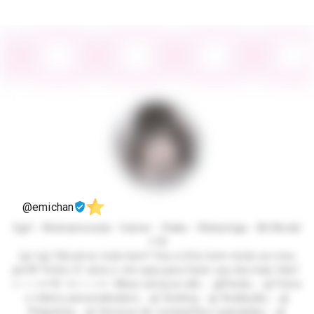
@emichan
Egirl - Webnamorada - Gamer - Otaku - Webamiga - Alt Model
+18
(⁠≧⁠▽⁠≦⁠) Olá amor, tudo bem? Sou a Emi, bem-vindo ao meu
perfil! Tenho 21 anos e vim aqui para fazer seu dia mais feliz!
>───⇌•🌸 •⇋───<< Meus serviços são: ˖ 🍒Packs; ˖ 🍒 Fotos
e vídeos personalizados; ˖ 🍒 Sexting; ˖ 🍒 Avaliação; ˖ 🍒
Plaquinha; ˖ 🍒 Serviços de companhia e gameplay; ˖ 🍒