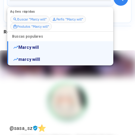
Ações rápidas
Perfis
Serviços
Packs
Buscar "Marcy will"
Perfis "Marcy will"
Produtos "Marcy will"
Resultados para
"
Marcy will
"
Buscas populares
Marcy will
marcy willl
@sasa_sz