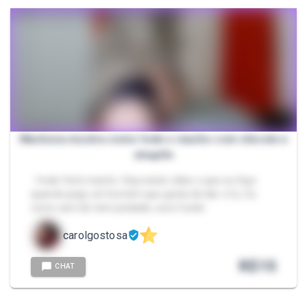
Machona mostra como fode o macho com chicote e
strapOn
- foder feito macho. Veja neste vídeo o que eu faço
quando pego um homem que gosta de dar o Cu. Eu
como sem dó nem piedade, soco fundo
carolgostosa
R$
15
CHAT