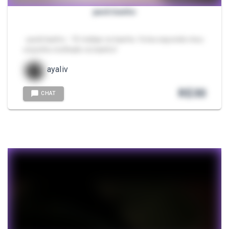
pack banho
- pack banho - 10 midias no banho. fotos expondo meu
corpinho molhado no banho!
ayaliv
R$
30
CHAT