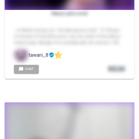
Danço pra você
- ➥ Neste serviço eu " Irei dançar pra você " ✷ Tempo -
2 minutos ✷ Escolha como vou me vestir ✷ Escolha a
música que desejar ✷ é considerado um serviço +18…
tawani_8
R$
20
CHAT