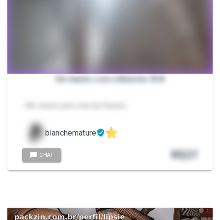
Um banho com a Blanche 🚿🧼
- Me chame pelo chat da Packzin.
blanchemature
R$
27
CHAT