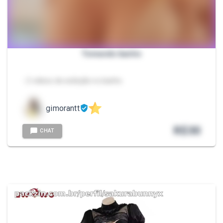
Tomando banho
- 2 videos de exibição no banho
gimorantt
R$
30
CHAT