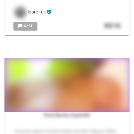
loureirorj
R$
10
CHAT
Pack Banho ExplîcItO
- Poucos vídeos Contém banho de leite relíquia 🥵👌🏻