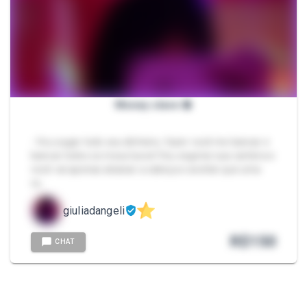
Money slave 💲
- Vou sugar todo seu dinheiro, fazer você me bancar e
bancar todos os meus luxos! Vou esgotar sua carteira e
você vai apenas abaixar a cabeça e aceitar que uma
ra…
giuliadangeli
R$
150
CHAT