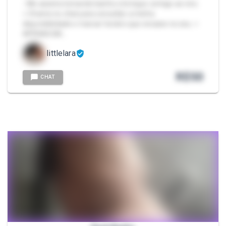
- Me assista tomando banho e brinque comigo ao vivo.
> Chame no chat para consultar a minha
disponibilidade e marcar horário que encaixe no seu. >
APENAS BA…
littlelara
R$
50
CHAT