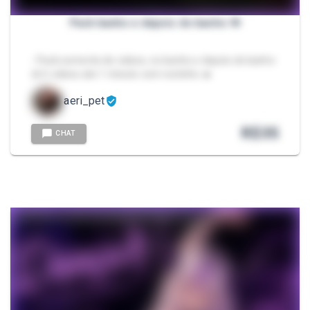
Pack banho e depois do banho 🧼
- Pack somente de videos, no banho e depois do banho
🛀 6 videos ate 1 minuto com rostinho 🔥
aeri_pet
R$
35
CHAT