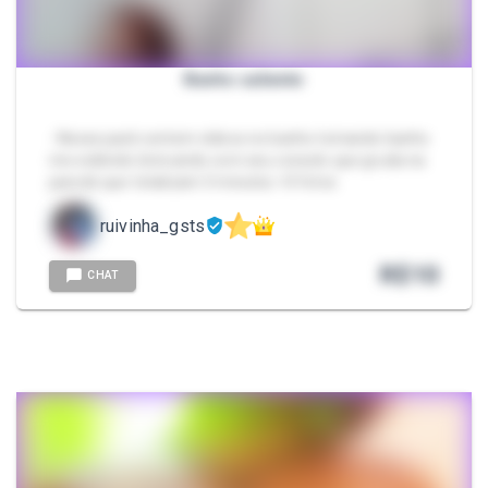
Banho saliente
- Nesse pack contem vídeos no banho tomando banho
me exibindo brincando com seu consolo que gruda na
parede que totalizam 3 minutos +3 fotos
ruivinha_gsts
R$
10
CHAT