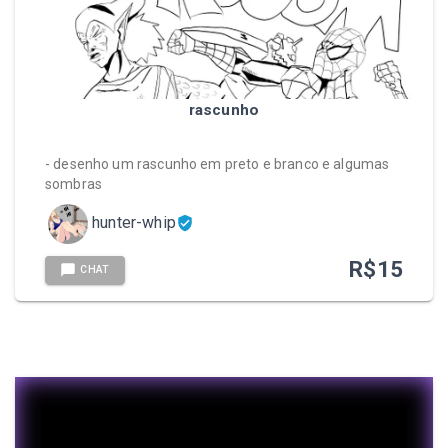
rascunho
- desenho um rascunho em preto e branco e algumas
sombras
hunter-whip
R$
15
CHAT