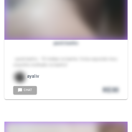
pack banho
- pack banho - 10 midias no banho. fotos expondo meu
corpinho molhado no banho!
ayaliv
R$
30
CHAT