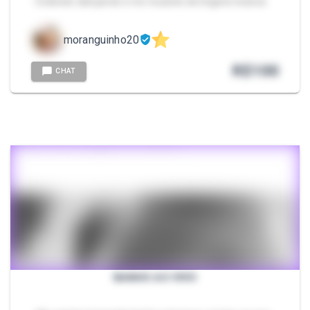
- Exibindo dançando e me tocando de lingerie branca
moranguinho20
R$
100
CHAT
BANHO AO VIVO