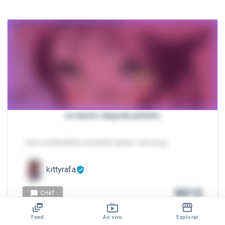
no banho daquele jeitinho
- bem molhadinha tomando banho com plug
kittyrafa
R$
12
CHAT
Feed
Ao vivo
Explorar