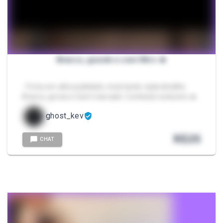
Branco, grande e sem filtro 🔥
- Fotos em alta qualidade, mostrando cada detalhe.
Branco, grosso e bem marcado. Conteúdo exclusivo 🔥
ghost_kev
R$
25
CHAT