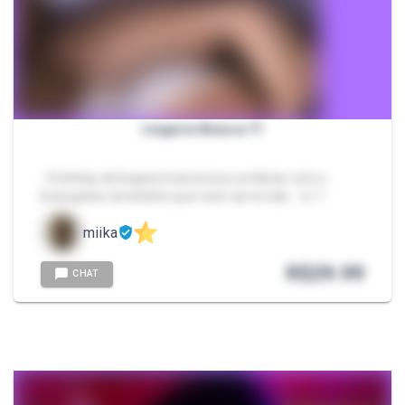
Lingerie Branca 🤍
- Fotinhas de lingerie branca! pra combinar com o
branquinho do leitinho que você vai me dar… rs 🤍
miika
R$
29.99
CHAT