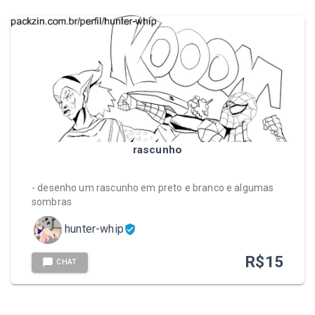
rascunho
- desenho um rascunho em preto e branco e algumas
sombras
hunter-whip
R$
15
CHAT