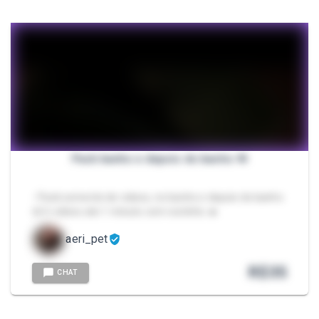
Pack banho e depois do banho 🧼
- Pack somente de videos, no banho e depois do banho
🛀 6 videos ate 1 minuto com rostinho 🔥
aeri_pet
R$
35
CHAT