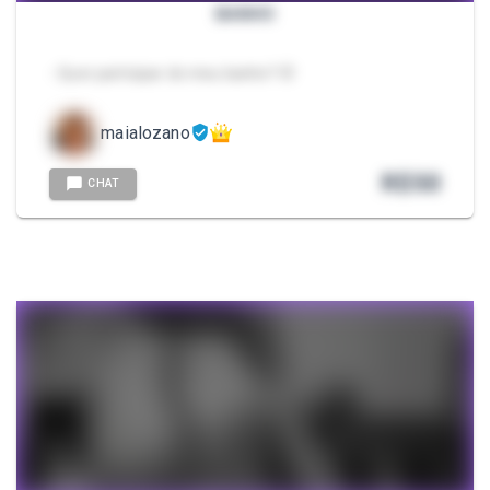
BANHO
- Quer participar do meu banho? 🤭
maialozano
R$
50
CHAT