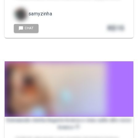
samyzinha
R$
15
CHAT
Estreiando minha lingerie branca e meu salto alto novo
branco 🤍