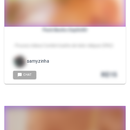
Pack Banho ExplîcItO
- Poucos vídeos Contém banho de leite relíquia 🥵👌🏻
samyzinha
R$
15
CHAT