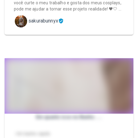
você curte o meu trabalho e gosta dos meus cosplays,
pode me ajudar a tornar esse projeto realidade! 🖤🤍 …
sakurabunnyx
Em quanto isso no Banho......
- Um banho rapido