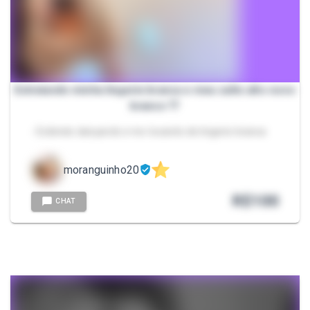
Estreiando minha lingerie branca e meu salto alto novo
branco 🤍
- Exibindo dançando e me tocando de lingerie branca
moranguinho20
R$
100
CHAT