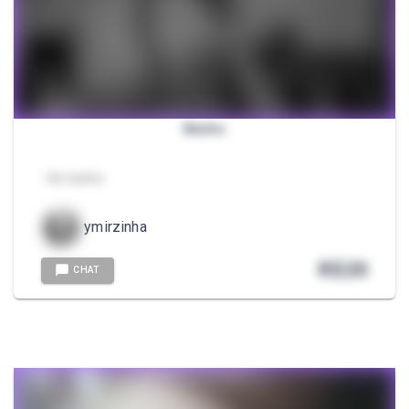
Banho
- No banho
ymirzinha
R$
20
CHAT