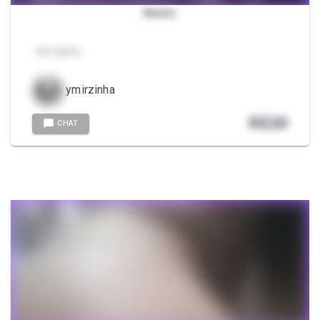
Banho
- No banho
ymirzinha
R$
20
CHAT