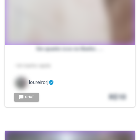
Em quanto isso no Banho......
- Um banho rapido
loureirorj
R$
10
CHAT