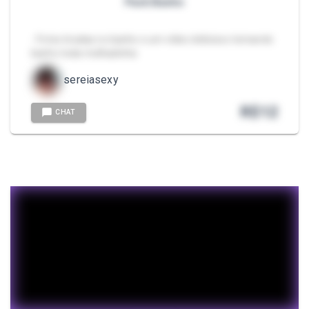
Pack Banho
- Fotos tiradas no banho e um vídeo delicioso tomando
banho toda molhadinha
sereiasexy
R$
12
CHAT