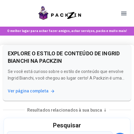
O melhor lugar para achar fazer amigos, achar serviços, packs e muito mais!
EXPLORE O ESTILO DE CONTEÚDO DE INGRID
BIANCHI NA PACKZIN
Se você está curioso sobre o estilo de conteúdo que envolve
Ingrid Bianchi, você chegou ao lugar certo! A Packzin é uma
plataforma inovadora que combina o melhor de uma rede
Ver página completa
social e um marketplace, oferecendo um espaço seguro e
criativo para maiores de 18 anos.
Resultados relacionados à sua busca ↓
Pesquisar