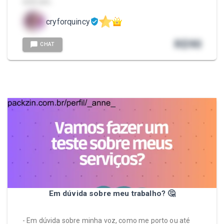
está ans…
cryforquincy
R$
90
CHAT
Em dúvida sobre meu trabalho? 🤔
- Em dúvida sobre minha voz, como me porto ou até