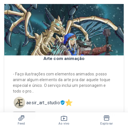
Arte com animação
- Faço ilustrações com elementos animados. posso
animar algum elemento da arte pra dar aquele toque
especial e único. O serviço inclui um personagem e
todo o pro…
aesir_art_studio
R$
70
CHAT
Feed
Ao vivo
Explorar