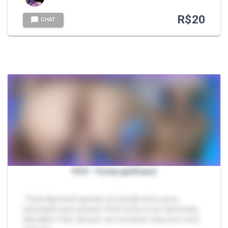
R$
20
CHAT
POV - Furina girlfriend
- Pack disponível apenas em Google drive, peça
solicitação para acessar. POV, Furina é sua namorada,
delicada e fofa, ela quer um momento sexy com você,