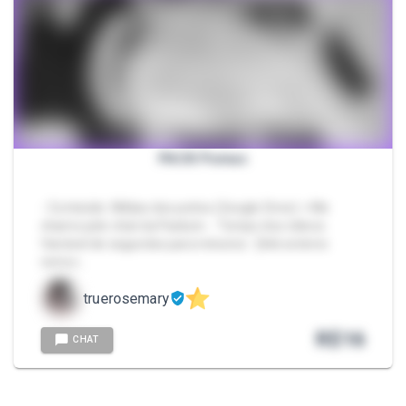
PACK Pomas
- Conteúdo: Mídias dos peitos (Google Drive) > Me
chame pelo chat da Packzin. - Tempo dos vídeos:
Variável de segundos para minutos - [link externo
remov…
truerosemary
R$
16
CHAT