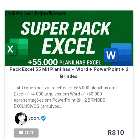
Pack Excel 55 Mil Planilhas + Word + PowerPoint + 2
Brindes
- 📊 O que você vai receber: ✅ +55.000 planilhas em
Excel ✅ +4.000 arquivos em Word ✅ +50.000
apresentações em PowerPoint 🎁 +2 BRINDES
EXCLUSIVOS (arquivos…
yooru
R$
10
CHAT