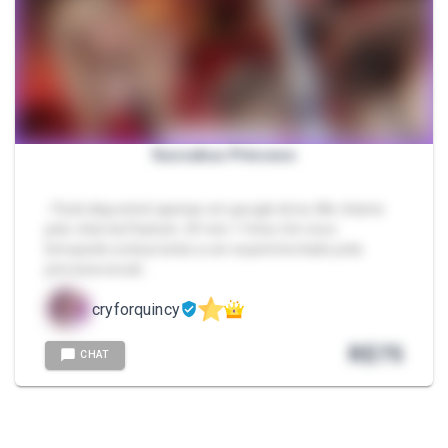
Succubus Princess
- Pack disponível apenas em google drive, Me chame
pelo chat da Packzin. 29 min + fotos Um novo
brinquedo está prestes a ser experimentado pela
princesa súcub…
cryforquincy
R$
75
CHAT