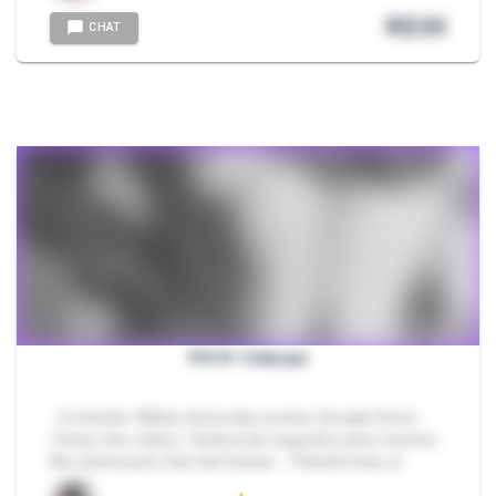
R$
35
CHAT
PACK Calipígia
- Conteúdo: Mídias da bunda e peitos (Google Drive) -
Tempo dos vídeos: Variável de segundos para minutos
Me chame pelo chat da Packzin. - Plataformas ut…