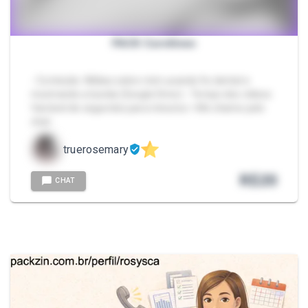
PACK Curvilíneo
- Conteúdo: Mídias sobre mim usando fio dental e
mostrando a bunda (Google Drive) - Tempo dos vídeos:
Variável de segundos para minutos > Me chame pelo
chat…
truerosemary
R$
20
CHAT