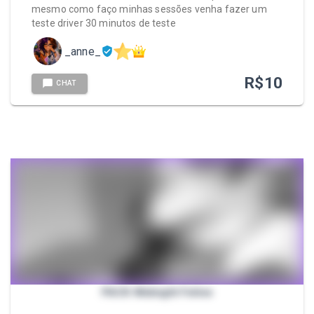
mesmo como faço minhas sessões venha fazer um
teste driver 30 minutos de teste
_anne_
R$
10
CHAT
PACK Midnight Feline