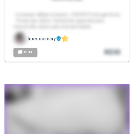
- Conteúdo: Mídias no banho - EXPLÍCITO (Google Drive)
- Tempo dos vídeos: Variável de segundos para
minutos Me chame pelo chat da Packzin.
truerosemary
R$
35
CHAT