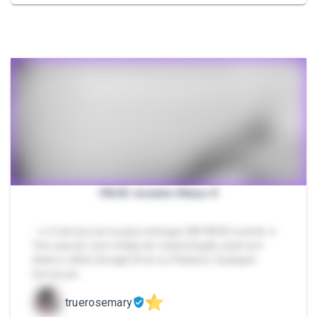
PACK recente Vênus II
- ➜ O serviço serve para entregar UM PACK recente ➜
Tem pacote com mídias de masturbação anal com
dedos e dildo (Google Drive ou Packzin). Qualquer
serviço pe…
truerosemary