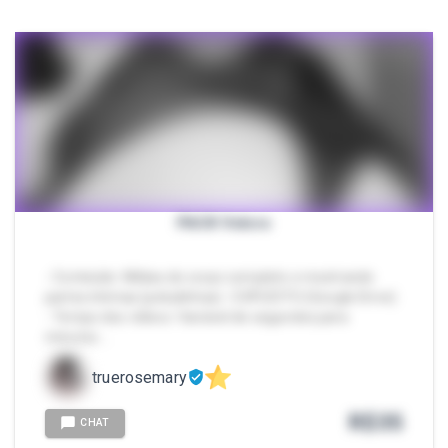
PACK Velcro
- Conteúdo: Mídias do corpo completo e mostrando
partes íntimas (peludinhas) - EXPLÍCITO (Google Drive)
- Tempo dos vídeos: Variável de segundos para
minutos …
truerosemary
R$
35
CHAT