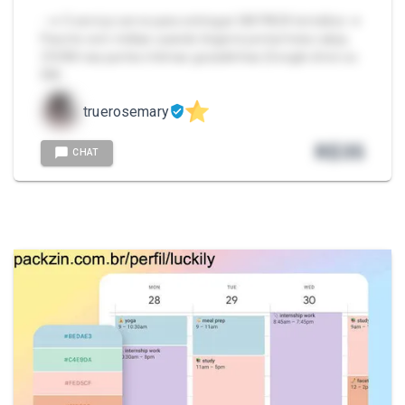
- ➜ O serviço serve para entregar UM PACK temático ➜
Pacote com mídias usando lingerie preta/meia calça,
ZOOM nas partes íntimas gozadinhas (Google drive ou
DM…
truerosemary
R$
35
CHAT