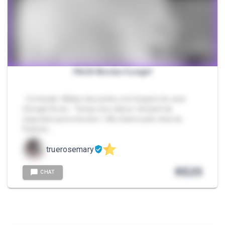
PACK Mocha Cowgirl
- Conteúdo: Mídias dos peitos com lingerie de vaca
(Google Drive) - Tempo dos vídeos: Variável de
segundos para minutos > Me chame pelo chat da
Packzin. …
truerosemary
R$
25
CHAT