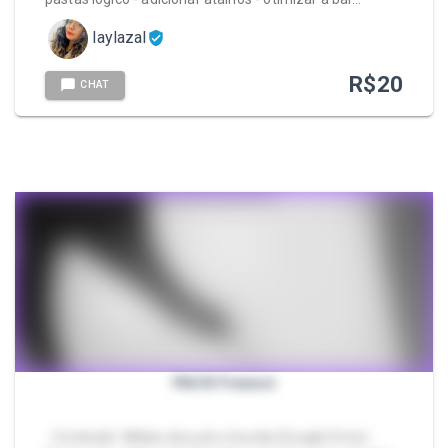
laylazal
R$
20
CHAT
PACK Frenesi
- Conteúdo: Mídias dos pés e bunda (Google Drive) -