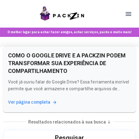
O melhor lugar para achar fazer amigos, achar serviços, packs e muito mais!
COMO O GOOGLE DRIVE E A PACKZIN PODEM
TRANSFORMAR SUA EXPERIÊNCIA DE
COMPARTILHAMENTO
Você já ouviu falar do Google Drive? Essa ferramenta incrível
permite que você armazene e compartilhe arquivos de
forma prática e segura. Mas, quando se trata de conteúdos
Ver página completa
mais específicos e voltados para maiores de 18 anos, a
Packzin é a plataforma que você precisa conhecer!
Resultados relacionados à sua busca ↓
Pesquisar