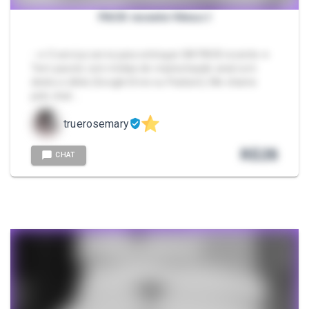
PACK recente Vênus I
- ➜ O serviço serve para entregar UM PACK recente ➜
Tem pacote com mídias de masturbação anal com
dedos e dildo (Google Drive ou Packzin). Me chame
pelo chat …
truerosemary
R$
28
CHAT