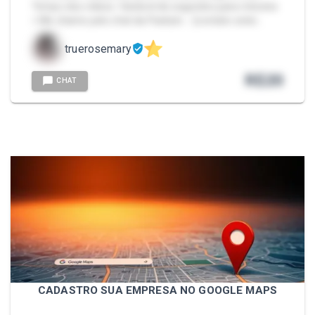
Tempo dos vídeos: Variável de segundos para minutos
> Me chame pelo chat da Packzin. - [contato exter…
truerosemary
R$
20
CHAT
CADASTRO SUA EMPRESA NO GOOGLE MAPS