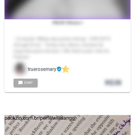
PACK Vênus I
- Conteúdo: Mídias das partes íntimas - EXPLÍCITO
(Google Drive) - Tempo dos vídeos: Variável de
segundos para minutos > Me chame pelo chat da
Packzin.
truerosemary
R$
28
CHAT