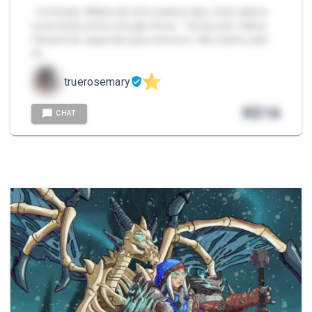
- Conteúdo: Mídias de mim usando saia, meia calça e
mostrando peitos (Google Drive) - Tempo dos vídeos:
Variável de segundos para minutos > Me chame pelo
ch…
truerosemary
R$
16
CHAT