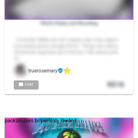
PACK Panty and Stocking
- Conteúdo: Mídias de mim usando saia, meia calça e
mostrando peitos (Google Drive) - Tempo dos vídeos:
Variável de segundos para minutos > Me chame pelo
ch…
truerosemary
R$
16
CHAT