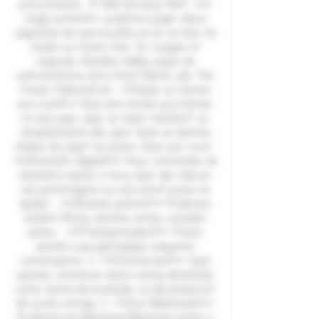
preconceitos 🐰 🌸🌺 Serviços 🌺🌸 ✦🩵
Jogar juntos🩵✦ podemos jogar vários
joguinhos de sua escolha se eu os tiver na
steam ou forem free Ex: League of
Legends, Stardew Valley, jogos de
sobrevivência como Dont Starve, ark, The
Forest, Palworld etc ✦🩵Upar ou farmar
pra você🩵✦ Esta sem tempo pra farmar
no seu jogo, upar ou fazer missões? ou
simplesmente não quer fazer as tarefas
chatas do jogo? eu posso fazer por você
✦🩵Desenho digital🩵✦ Faço comissões de
desenhos anime e furry, quer dar vida ao
seu personagem ou seu sona? posso te
ajudar! ✦🩵Assistir juntos🩵✦ Podemos
assistir Filmes, animes, series, youtube
juntos ✦🩵Telespectador🩵✦ Posso
assistir suas gameplays enquanto
conversamos :3 ✦🩵Conversar🩵✦ Quer
apenas conversar sobre coisas aleatórias
como teoria da evolução ou dinossauros?
kk conte comigo :3 ✦🩵Ler Manhwas🩵✦
Podemos ler Manhwas/Manhuas juntos e