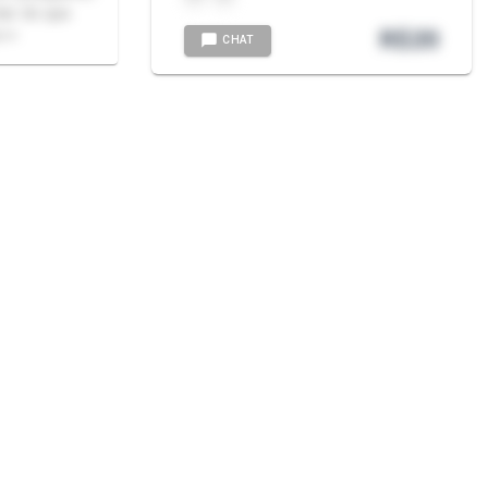
tar do que
R$
20
.👀
CHAT