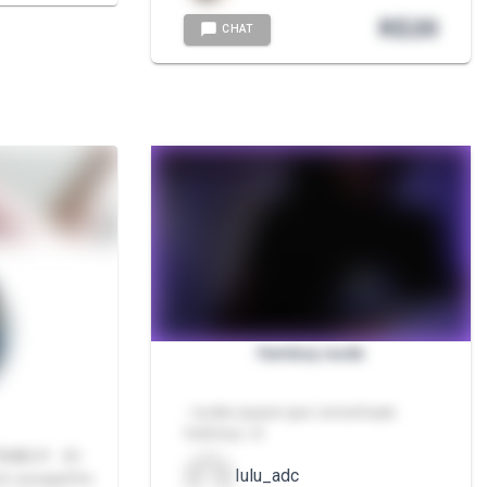
R$
20
CHAT
femboy nude
- nudes quase que conceituais.
fofinhos <3
FEMBOY - BI
lulu_adc
um pouquinho.