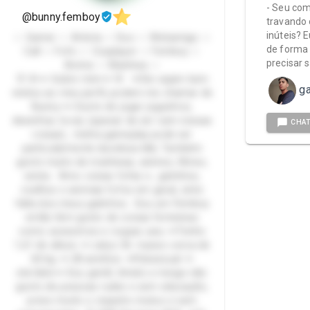
- Seu com
@bunny.femboy
travando 
inúteis? 
☆ Gamer ☆ Artista ☆ Duo ☆ Webamigo ☆
de forma
Call ☆ Fofo ☆ Cosplayer ☆ Femboy ☆
precisar 
Anime ☆ Manhwa ☆
🐰 🌸🥕 Sobre mim🥕 🌸 🥕Oie sejam bem
ga
vindos ao meu perfil, podem me chamar de
Bunny.🥕 Gosto de jogar joguinhos,
desenhar, tocar, (apesar de ser ruim nessas
CHA
coisas), minha gameplay pode ser
particularmente duvidosa kkk, Também
gosto muito de manhwas, animes, filmes,
series. Amo coisas fofas e , gatinhos,
coelhos e animais fofos em geral, sinto
falta dos meus gatinhos.. Sou um Femboy
então tbm gosto de coisas femininas
como acessórios e roupas uwu 🥕Tenho
1,61 de altura 🥕 calço 36 🥕peso cerca de
60 kg 🥕 28 aninhos 🥕Pansexual 🥕
ele/dele🥕 Sou gentil, tímido e meigo não
gosto de pessoas rudes e sem educação,
preso muito o respeito mutuo e sem