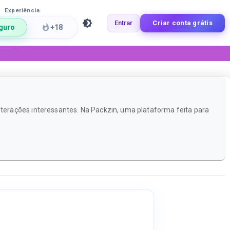
Experiência
Entrar
Criar conta grátis
guro
+18
erações interessantes. Na Packzin, uma plataforma feita para