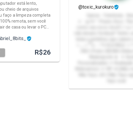
putador está lento,
@toxic_kurokuro
ou cheio de arquivos
Eu faço a limpeza completa
Gamer - Fetichista - N
 100% remota, sem você
.𖥔 ݁ ˖ִ🛸༄˖°. Prazer, Kuro. 
sair de casa ou levar o PC…
como seu novo vício!! ( •̀ ω
não-binario femboy!! Tenho 
briel_8bits_
linda e peitinhos que cabem 
>⸝⸝⸝< ྀི꒱ა ⋆˚࿔꒰ ELE/DELE ꒱⋆
R$
26
CNC | Podo | BDSM | Dildo
T
Watersports ★ ✦ Sex
Personalizados ✦ Avaliaç
Webnamoro ✦ VIP ✦ ⃠ Não mostro rosto |
Não faço JOI | Não faço ag