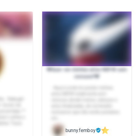
🩷Quer ver minhas artes NSFW sem
censura?🩷
- Aqui é onde irei postar minhas
artes NSFW totalmente sem
ta - Babygirl
censura, desde treinos, esboços e
♥ Gosto de
artes finalizadas, de conteúdos
ervertidas ^^
exclusivos que não serão postados
ém Lolitta e
em …
ulher Trans
bunny.femboy