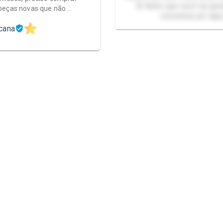
🤭 Acho que você vai gos
peças novas que não …
encontrar por aqui
cana