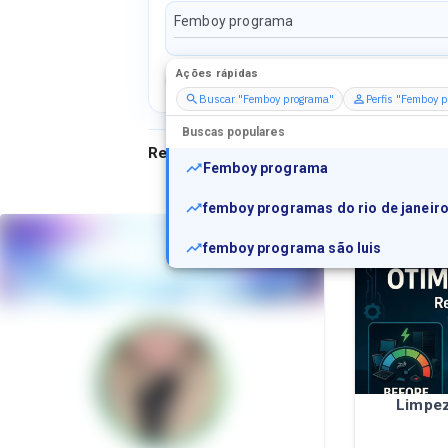
Ações rápidas
Perfis
Serviços
Packs
Buscar "Femboy programa"
Perfis "Femboy 
Buscas populares
Resultados para
"
Femboy programa
"
Femboy programa
femboy programas do rio de janeir
femboy programa são luis
Limpez