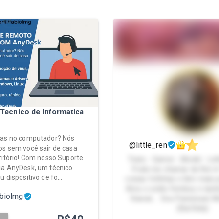
Tecnico de Informatica
mas no computador? Nós
@little_ren
s sem você sair de casa
ritório! Com nosso Suporte
Trans - Gamer - Model - Loli
ia AnyDesk, um técnico
Pode me chamar de Ren 
u dispositivo de fo…
coisas fofinhas e tbm mais p
Amo o estilo Femboy e tamb
abiolmg
Kawaii... Sou Pansexual, M
(Ela/Dela)