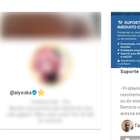
Suporte 
- Proble
@alyeska
resolvemo
ou do esc
Femboy/trap - 21y
Remoto v
Apenas uma pessoa que dispõe de uma
acessa se
raba gigante. Mas a que custo? Ao de não
ter uma bct.
f