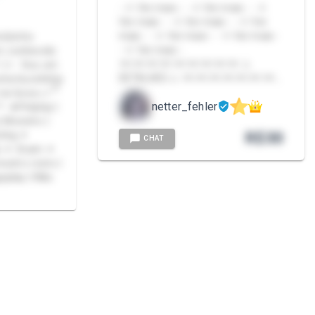
- ⛧ Ver mais - - ⛧ Ver mais - - ⛧
Ver mais - - ⛧ Ver mais - - ⛧ Ver
mais - - ⛧ Ver mais - - ⛧ Ver mais -
erdzinho
- ⛧ Ver mais -
Tbm conhecido
⫘⫘⫘⫘⫘⫘⫘⫘⫘ ⚠︎
 •́ )✧ Sou um
DETALHES ⚠︎ ⫘⫘⫘⫘⫘⫘⫘…
uma bucetinha
na boca ૮꒰ ྀི
netter_fehler
˚࿔ ★Petplay |
s Monstro |
R$
30
ting ✦
CHAT
ão ✦ Xcam ✦
eplay | Não