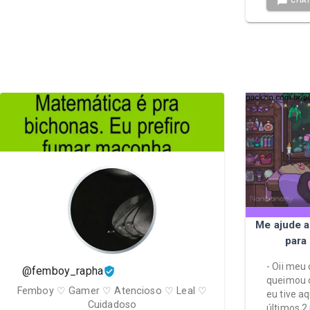
CHA
Me ajude 
para
- Oii meu
@femboy_rapha
queimou 
Femboy ♡ Gamer ♡ Atencioso ♡ Leal ♡
eu tive a
Cuidadoso
últimos 2