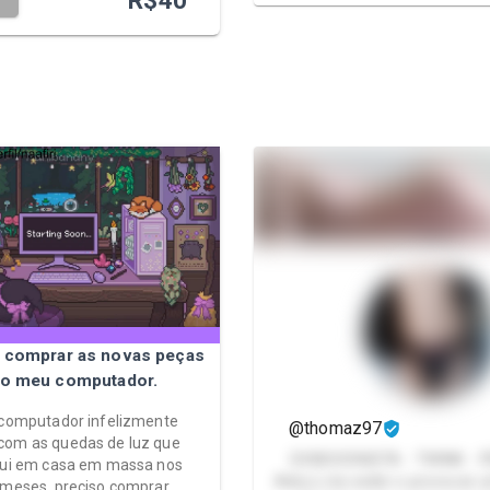
R$
40
T
a comprar as novas peças
 o meu computador.
 computador infelizmente
@thomaz97
com as quedas de luz que
EXIBICIONISTA - TWINK - 
qui em casa em massa nos
Adoro me exibir e provocar 
 meses, preciso comprar