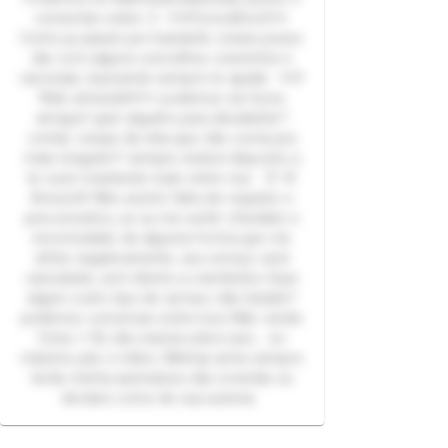
comentar sobre :3 ✦🩵Concelhos🩵✦
Como ja passei por bastante coisas posso
dar com alguns concelhos coerentes e
racionais, buscando sempre te ajudar ✦🩵
Web amizade🩵✦ podemos ser bons
amigos! quer alguém para desabafar?
contar coisas da vida que não conta pra
mais ninguém? sempre estarei disposto a
te ouvir mantendo tudo entre nos 🐰 🌸
Avisos🌸 Não aceito falta de respeito e
preconceitos, se eu me sentir ofendido e
incomodado de alguma forma que me
afete negativamente, seu serviço será
cancelado, sem direito a reembolso Quer
algum outro tipo de serviço não listado?
podemos conversar sobre isso Não vendo
fotos +18, não insista sobre isso... no
máximo pés e mãos. Minhas artes sempre
terão minha assinatura não revenda ou
declare como de sua autoria.