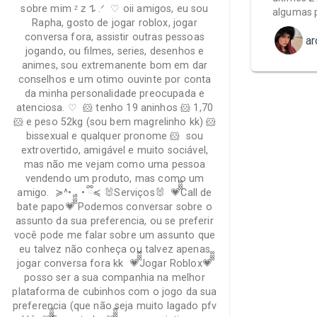
sobre mim ᶻ 𝗓 𐰁 .ᐟ ♡ oii amigos, eu sou
algumas 
Rapha, gosto de jogar roblox, jogar
conversa fora, assistir outras pessoas
ar
jogando, ou filmes, series, desenhos e
animes, sou extremanente bom em dar
conselhos e um otimo ouvinte por conta
da minha personalidade preocupada e
atenciosa. ♡ 🐹 tenho 19 aninhos 🐹 1,70
🐹 e peso 52kg (sou bem magrelinho kk) 🐹
bissexual e qualquer pronome 🐹 sou
extrovertido, amigável e muito sociável,
mas não me vejam como uma pessoa
vendendo um produto, mas como um
amigo. ≽^• ˕ • ྀི≼ 🐰Serviços🐰 💗᪲᪲᪲Call de
bate papo💗᪲᪲᪲ Podemos conversar sobre o
assunto da sua preferencia, ou se preferir
você pode me falar sobre um assunto que
eu talvez não conheça ou talvez apenas
jogar conversa fora kk 💗᪲᪲᪲Jogar Roblox💗᪲᪲᪲
posso ser a sua companhia na melhor
plataforma de cubinhos com o jogo da sua
preferencia (que não seja muito lagado pfv