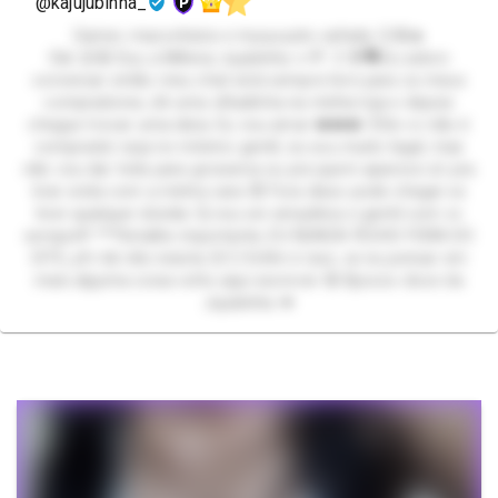
@kajujubinha_
Gamer, maconheira e muuuuuito safada 😏🤪🔥
Oiiii 😜🤪 Sou a Millena Jujubinha 🍬🍭 :3 😎🗣️Eu adoro
conversar então meu chat está sempre livre para os meus
compradores, dê uma olhadinha na minha loja e depois
chegue trocar uma ideia. Eu vou amar ❤️❤️❤️ 🤨Se vc não é
comprador seja no mínimo gentil, eu sou muito legal, mas
não vou dar trela para grosseria ou pra quem aparece só pra
tirar onda com a minha cara 😾 Fora disso pode chegar se
tiver qualquer dúvida 🤔 vou ser simpática e gentil com vc
sempre!!! ***Detalhe importante, EU NUNCA FECHO FORA DO
SITE, pfv bb não insista 😔🙄 Enfim é isso, se eu pensar em
mais alguma coisa volto aqui escrever 🤪 Bjoooo doce da
Jujubinha 💋