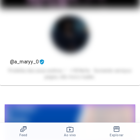
@a_maryy_0
Pretinha dos seus sonhos.♡ +18 Nsfw Somente serviços
pagos, não troco nudes.
Feed
Ao vivo
Explorar