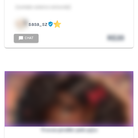
- [contato externo removido]
sasa_sz
R$
20
CHAT
Trocou pirulito pelo p@u