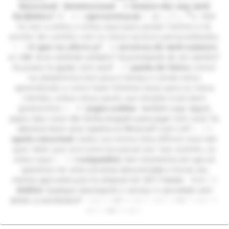
𝗯𝗶𝘀𝘀𝗲𝘅𝘂𝗮𝗹 ┊𝗱𝗲𝗺𝗶𝘀𝘀𝗲𝘅𝘂𝗮𝗹 ୨୧ 𝗩𝗮𝗺𝗼𝘀 𝗱𝗮𝗿 𝘂𝗻𝘀 𝘄𝗲𝗯
𝗯𝗲𝗶𝗷𝗶𝗻𝗵𝗼𝘀? ୨୧ ✩ ┊ 𝗮𝗽𝗿𝗲𝘀𝗲𝗻𝘁𝗮𝗰𝗮𝗼 ♡ ໒꒰⸝⸝´̣̣̥꒳`̣̣̥⸝⸝ ྀི꒱ა 𝖮𝗅𝖺!
𝖤𝗎 𝗌𝗈𝗎 𝖺 𝖺𝗇𝗂𝗄𝖺, 𝖾 𝖾𝗌𝗍𝗈𝗎 𝖺𝗊𝗎𝗂 𝗉𝖺𝗋𝖺 𝗉𝗈𝗌𝗍𝖺𝗋 𝗆𝖾𝗆𝖾𝗌 𝖾 𝗍𝖾
𝖾𝗇𝖼𝗁𝖾𝗋 𝖽𝖾 𝖼𝖺𝗋𝗂𝗇𝗁𝗈 𝖼𝗈𝗆 𝗈𝗌 𝗆𝖾𝗎𝗌 𝗌𝖾𝗋𝗏𝗂𝖼𝗈𝗌 𝗉𝖾𝗋𝗌𝗈𝗇𝖺𝗅𝗂𝗓𝖺𝖽𝗈𝗌.
♡ ┊ 𝗢 𝗾𝘂𝗲 𝗲𝘂 𝗼𝗳𝗲𝗿𝗲ç𝗼?: ┊꒱ 𝘀𝗲𝗿𝘃𝗶𝗰𝗼𝘀 𝗱𝗲 𝘄𝗲𝗯 𝗻𝗮𝗺𝗼𝗿𝗼
𝗲 +𝟭𝟴: tá se sentindo solitário? tá precisando de um carinho?
Eu posso te ajudar com isso!! ┊ ꒱ 𝗽𝗮𝗰𝗸𝘀 𝗱𝗲 𝗳𝗼𝘁𝗼𝘀: 𝖾𝗇𝗍𝗋𝖾𝗂
𝗇𝖺 𝗉𝗅𝖺𝗍𝖺𝖿𝗈𝗋𝗆𝖺 𝗍𝖾𝗆 𝗉𝗈𝗎𝖼𝗈 𝗍𝖾𝗆𝗉𝗈 𝖾 𝖺𝗂𝗇𝖽𝖺 𝖾𝗌𝗍𝗈𝗎
𝖺𝗉𝗋𝖾𝗇𝖽𝖾𝗇𝖽𝗈 𝖺 𝖼𝗈𝗆𝗈 𝖿𝖺𝗓𝖾𝗋 𝖿𝗈𝗍𝗂𝗇𝗁𝗈𝗌 𝖻𝗈𝖺𝗌 𝗉𝖺𝗋𝖺 𝗈𝗌 𝗆𝖾𝗎𝗌
𝖼𝗅𝗂𝖾𝗇𝗍𝖾𝗌, 𝖾𝗇𝗍𝖺𝗈 𝗆𝖾𝗎𝗌 𝗉𝖺𝖼𝗄𝗌 𝗌𝖺𝗈 𝗌𝗂𝗆𝗉𝗅𝖾𝗌 𝗆𝖺𝗂𝗌 𝖻𝖾𝗆
𝗀𝗈𝗌𝗍𝗈𝗌𝗂𝗇𝗁𝗈𝗌 ✨ ┊꒱ -𝗷𝗼𝗴𝗼𝘀 𝗼𝗻𝗹𝗶𝗻𝗲: também jogo alguns
jogos caso você não tenha ninguém para jogar com você. Eu
adoraria fazer uma casinha no Minecraft com vc!!! ✨ ┊ ꒱
𝗮𝗽𝗼𝗶𝗼 𝗲𝗺𝗼𝗰𝗶𝗻𝗮𝗹: 𝘵𝘰𝘥𝘰𝘴 𝘯𝘰𝘴 𝘵𝘦𝘮𝘰𝘴 𝘥𝘪𝘢𝘴 𝘥𝘪𝘧𝘪́𝘤𝘦𝘪𝘴 𝘮𝘢𝘴 𝘯𝘢̃𝘰
𝘲𝘶𝘦𝘳 𝘥𝘪𝘻𝘦𝘳 𝘲𝘶𝘦 𝘷𝘰𝘤𝘦 𝘱𝘳𝘦𝘤𝘪𝘴𝘦 𝘱𝘢𝘴𝘴𝘢𝘳 𝘱𝘰𝘳 𝘪𝘴𝘴𝘰 𝘴𝘰𝘻𝘪𝘯𝘩𝘰, 𝘦𝘶
𝘦𝘴𝘵𝘰𝘶 𝘢𝘲𝘶𝘪.✨ ┊ ꒱ 𝗰𝗼𝗺𝗽𝗮𝗻𝗵𝗶𝗮: tem momentos em que só
queremos ter uma conversa descontraída e trocar uns
memes aproveite pois fui shitpost em 2017 ksksks ᕬ⑅ᕬ ┊ ꒱
𝗔𝗩𝗜𝗦𝗢: Qualquer desrespeito o serviço é cancelado sem
direito a reembolso!!! ︶⊹︶︶୨୧︶︶⊹︶︶⊹︶︶୨୧︶︶⊹︶︶
⊹︶︶୨୧︶︶⊹︶