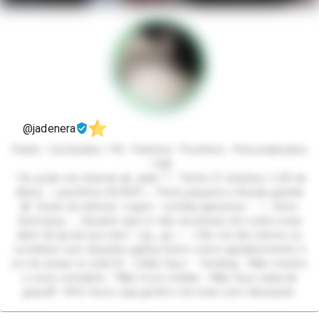
@jadenera
Packs • Conteúdos +18 • Fetiches • Pezinhos • Personalizados
• Call
–Oii, pode me chamar de Jade 𓋼𓍊 Tenho 21 aninhos | 1,60 de
altura ⋆˖pezinhos 34/35ᰔᩚ˖⋆ Peito pequeno e Bunda grande
✪ Gosto de animes • jogos • comida japonesa • ˓𓄹 ࣪˖ Amo
Sextoysꨄ˖ ࣪ ִֶָ Garanto que vc não vai pensar em outra coisa
alem de gozar pra mim ꙳˖(≧◡≦) ♡ ⚠︎Ao me dar mimos ou
contribuir com doações ganha mimo como agradecimento é
só me avisar no chat ᥫ᭡ ⚠︎Não faço: ˓𓄹Sexting ˓𓄹Não mostro
o rosto completo ˓𓄹Não troco mídias ˓𓄹Não faço nada de
graça!!! ⰔPor favor, seja gentil e me trate com educação.