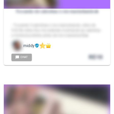
Trocando de calcinhas e me masturbando🔥
- Trocando 4 calcinhas e me masturbando, vídeo de
9:22 No vídeo fico me exibindo mostrando as calcinhas
e minha bucetinha antes de me masturbar🤤🔥
middy
R$
10
CHAT