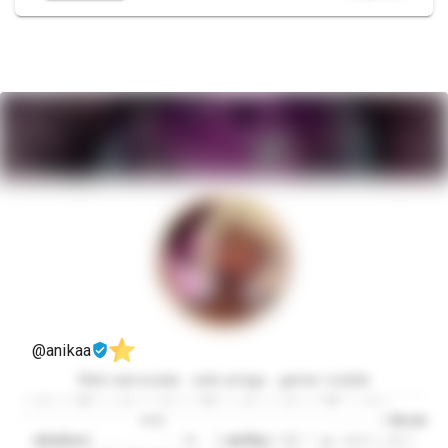
@anikaa
Web namorada - web amiga - gamer mobile
︶⊹︶︶୨୧︶︶⊹︶︶⊹︶︶୨୧︶︶⊹︶︶⊹︶︶୨୧︶︶⊹︶ ﹉﹉
﹉﹉﹉﹉﹉﹉﹉﹉ ୨ᰔ୧ ﹉﹉﹉﹉﹉﹉﹉﹉﹉﹉﹉ ㅤ:¨ ·.· ¨: ⠀꒰ 𝗯𝗲𝗺
𝘃𝗶𝗻𝗱𝗼𝘀꒱ . ... . . .. .. .ㅤ `· . ୨୧. ⠀꒰ 𝗮𝗻𝗶𝗸𝗮 / 𝟤𝟤 ♡ ๑︵ꪒꪒ ꒱ ₊ ୨୧ ┊