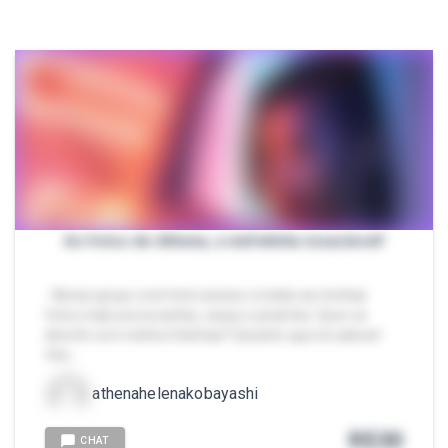
As fotos de Athena, a ninfetinha insaciável!
- Nesse grupo você terá acesso a todas as minhas
fotos mais provocantes, sexys e picantes. Quer se
divertir com minha fotinhas? Garanto que irá adorar!
Ven…
athenahelenakobayashi
R$
30
CHAT