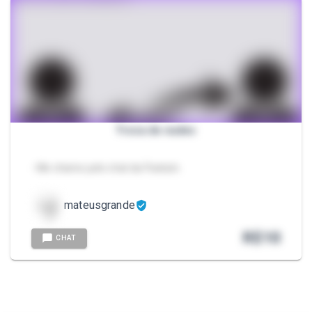
Troca de nudes
- Me chame pelo chat da Packzin.
mateusgrande
R$
10
CHAT