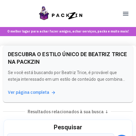
O melhor lugar para achar fazer amigos, achar serviços, packs e muito mais!
DESCUBRA O ESTILO ÚNICO DE BEATRIZ TRICE
NA PACKZIN
Se você está buscando por Beatriz Trice, é provável que
esteja interessado em um estilo de conteúdo que combina
criatividade e autenticidade. Na Packzin, você pode explorar
Ver página completa
uma variedade de criadoras e conteúdos que refletem essa
mesma vibe envolvente.
Resultados relacionados à sua busca ↓
Pesquisar