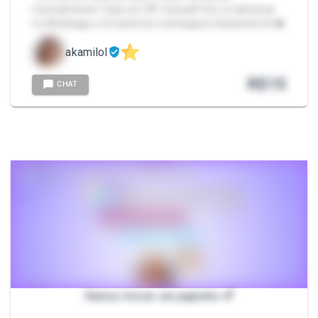
mensalmente? Seja um VIP mensal!! Vou te adicionar
no Whatsapp e trocaremos mensagens diariamente! ❤️
akamilol
R$
15
CHAT
Vamos trocar um papinho 💕