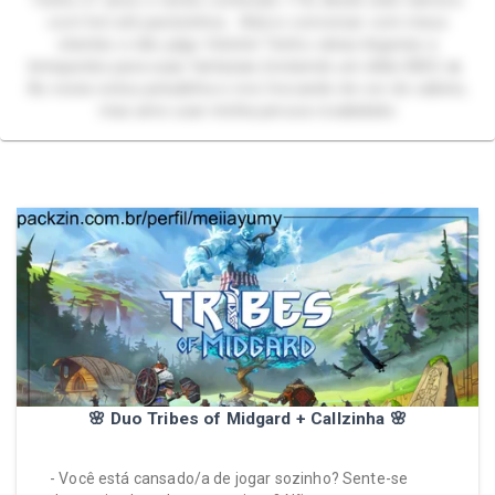
Tenho 21 anos e vendo conteúdo +18, desde web-namoro
com hot até packzinhos. Adoro conversar com meus
clientes e não julgo fetiche! Tenho várias lingeries e
brinquedos para suas fantasias (incluindo um dildo BBC) 🔥
As vezes estou peludinha e vivo trocando de cor de cabelo,
mas amo usar minha peruca rosaksksks
🌸 Duo Tribes of Midgard + Callzinha 🌸
- Você está cansado/a de jogar sozinho? Sente-se