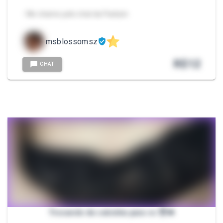
- Me chame pelo chat da Packzin.
msblossomsz
R$
12
CHAT
Trocando de calcinha para vc 😈🫦