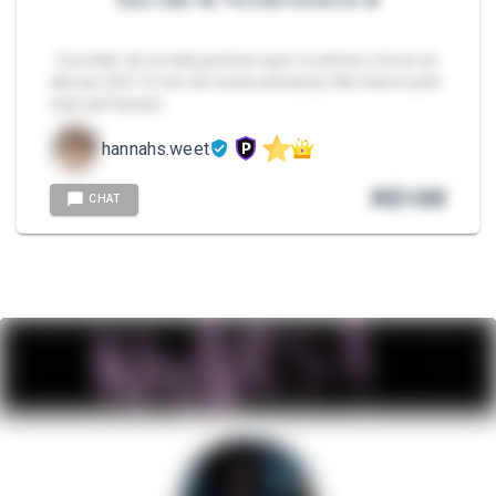
Sua Líder de Torcida Gostosa 🔥
- Sua lider de torcida gostosa quer te animar e levar as
alturas 🥵🥵 15 min de muita safadeza, Me chame pelo
chat da Packzin.
hannahs.weet
R$
100
CHAT