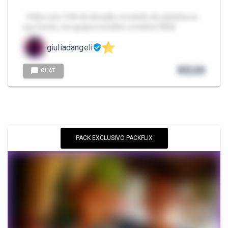
- Vídeo com 3:44 de duração, trocando de calcinha na
sua frente, me ajuda a escolher a melhor?🫣🤤
giuliadangeli
R$
20
CHAT
PACK EXCLUSIVO PACKFLIX