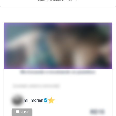
Me trocando e mostrando os pezinhos
- [contato externo removido]
mi_morian
R$
15
CHAT