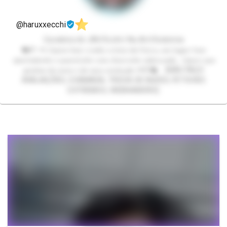
@haruxxecchi
Curadora de JAV/Ecchi | Nu-Art/Sodomia
🐇🩷 🥕 𝓢𝓮𝓳𝓪𝓶 𝓫𝓮𝓶 𝓿𝓲𝓷𝓭𝓸𝓼 𝓪 𝓽𝓸𝓬𝓪 𝓭𝓪 𝓗𝓪𝓻𝓾, 𝓾𝓶 𝓵𝓾𝓰𝓪𝓻 𝓫𝓮𝓶
𝓪𝓹𝓮𝓻𝓽𝓪𝓭𝓲𝓷𝓱𝓸 𝓮 𝓺𝓾𝓮𝓷𝓽𝓲𝓷𝓱𝓸 𝓬𝓸𝓶 𝓬𝓱𝓮𝓲𝓻𝓲𝓷𝓱𝓸 𝓪𝓭𝓸𝓬𝓲𝓬𝓪𝓭𝓸. 𝓔𝓼𝓹𝓮𝓻𝓸 𝓺𝓾𝓮
𝓰𝓸𝓼𝓽𝓮𝓶 𝓭𝓮 𝓶𝓲𝓶 𝓮 𝓭𝓸 𝓶𝓮𝓾 𝓬𝓸𝓷𝓽𝓮𝓾𝓭𝓸 🥕🩷🐇 [NÃO FAÇO
AVALIAÇÕES, CHAMADA, TROCA DE NUDES, FETICHES
EXTREMOS, WEBNAMORO]