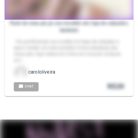
Pack do meu pé, já sou modelo em loja de calçados
também
- Sou profissional, sou modelo em lojas de calçados e
quero vender em sites também fotos individuais dos
meus pés, faço vídeos tiro fotos em troca de compras
on-l…
carololiveira
R$
20
CHAT