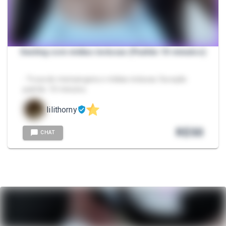
Sexting com mídias inclusas (Padrão 10 minutos)
- Troca de mensangens e mídias inclusas. Duração
padrão: 10 minutos.
lilithorny
R$
50
CHAT