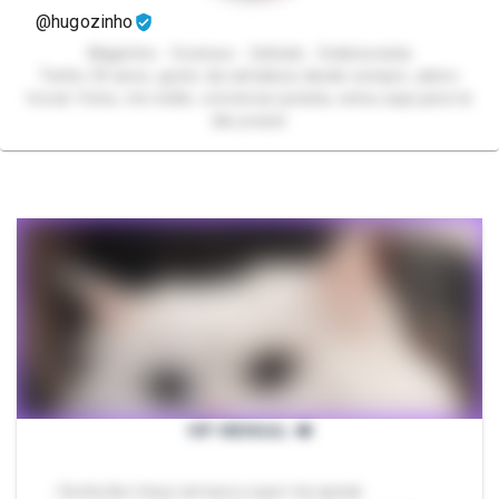
@hugozinho
Magrinho - Gostoso - Safado - Exibicionista
Tenho 30 anos, gosto da safadeza desde sempre, adoro
trocar fotos, me exibir, conversar putaria, estou aqui para te
dar prazer
VIP MENSAL ❤️
- Gosta dos meus serviços e quer me apoiar