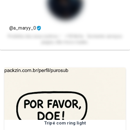
@a_maryy_0
Pretinha dos seus sonhos.♡ +18 Nsfw Somente serviços
pagos, não troco nudes.
Tripé com ring light