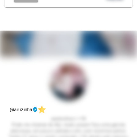
@airizinha
packzinhos | +18
Pode me chamar de Airi, muito prazer! Sou uma garota
atenciosa, um pouco safada e sim, com enormes peitos.