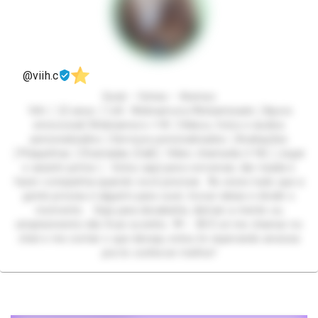
@viih.c
Geek – Séries – Animes
Viih │ 22 anos │1,65 Webnamoro/Webamizade │Apoio
emocional│Webnamoro +18 │Vídeos, fotos e áudios
personalizados │Serviços personalizados │Avaliações
│Plaquinhas │Chamadas (Call)│ Vídeo chamada (+18) │Jogar
e assistir juntos │ Estou aqui para conversar, dar risada e
fazer companhia quando você precisar. Às vezes tudo que a
gente precisa é alguém para ouvir, trocar ideias e dividir o
momento. Seja para desabafar, distrair a mente ou
simplesmente não ficar sozinho. 💬✨ 💌 É só me chamar no
chat e me contar o que deseja, estou te esperando ansiosa
pra te conhecer melhor!