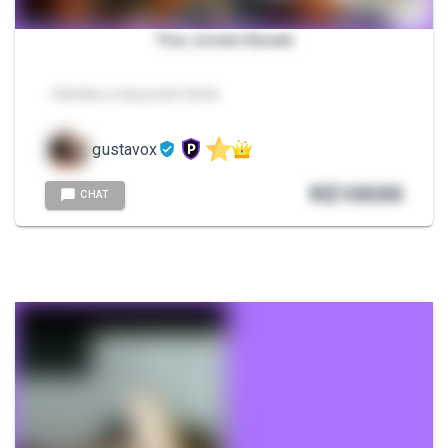
Tica Jovem Kawaii
- Hehehe a tica jovem hehe
gustavox
R$
10000
CHAT