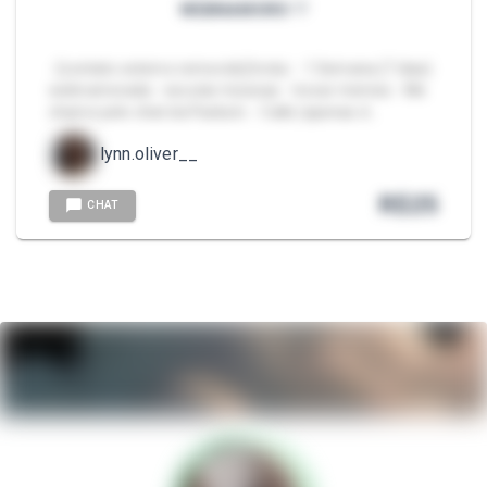
WEBNAMORO ♡
- [contato externo removido] Inclui: - 1 Semana (7 dias)
webnamorada - escutar músicas - trocar memes - Me
chame pelo chat da Packzin. - Calls (apenas d…
lynn.oliver__
R$
25
CHAT