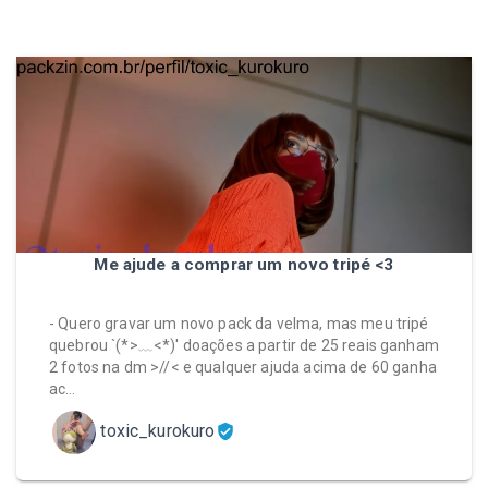
Me ajude a comprar um novo tripé <3
- Quero gravar um novo pack da velma, mas meu tripé
quebrou `(*>﹏<*)′ doações a partir de 25 reais ganham
2 fotos na dm >//< e qualquer ajuda acima de 60 ganha
ac…
toxic_kurokuro