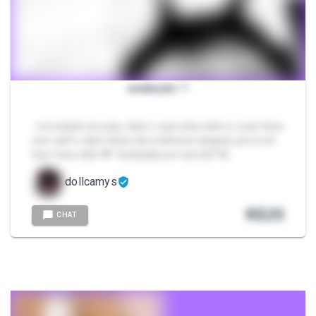
avaliação ♡
- irei avaliar seu pau, dizer o que acho dele e o que faria
com ele!! e darei dicas dos melhores ângulos pra você
tirar fotos dele 💗 *avaliação por escrita* M…
dollcamys
R$
25
CHAT