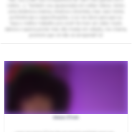
roblox ;-;). Também sou apaixonada em editar vídeos, tenho
uma dinâmica criativa, intuitiva e divertida, mas caso tenha
preferências e especificações, é só me dizer para que eu
faça o melhor trabalho pra você! Se tiver um vídeo muito
dahora e queira postar mas não manje em edição, me chama,
prometo que cê não se arrepende! s2
meus 21cm