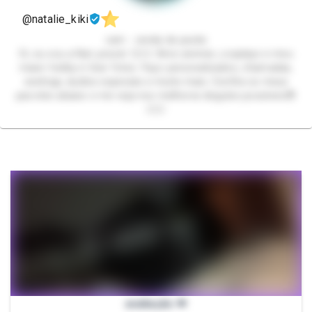
@natalie_kiki
cam - venda de packs
Oi, eu sou a Nat, prazer 😏❤️‍🔥 Amo animes ,cosplays e meu
maior hobby é tirar fotos. Faço personalizados, chamadas,
sextings, áudios especiais e muito mais. Confira os meus
pacotes abaixo e me veja nos melhores ângulos possíveis😳
❤️‍🔥👣
avaliação 💋