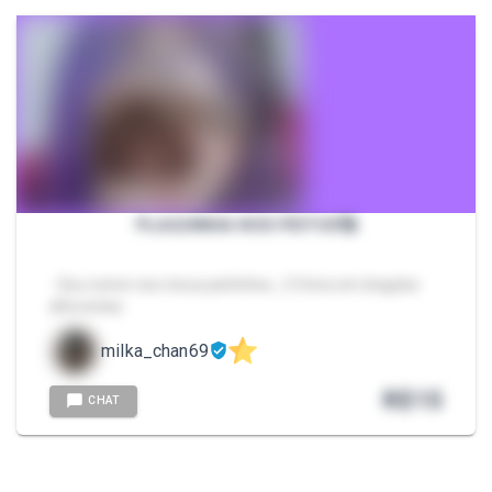
PLAQUINHA NOS PEITOS🥰
- Seu nome nos meus peitinhos , 2 fotos em ângulos
diferentes
milka_chan69
R$
15
CHAT