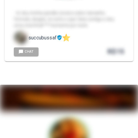
- te dou minha opinião sincera sobre tamanho,
formato, ângulo, te conto o que faria contigo e dou
uma nota final! ***somente por texto
succubussaf
R$
15
CHAT