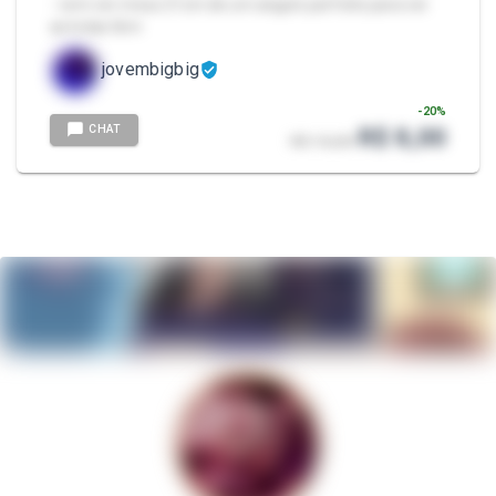
- vem ver meus 21cm de um angulo perfeito para ver
as bolas tbm
jovembigbig
-
20
%
CHAT
R$ 8,00
R$ 10,00