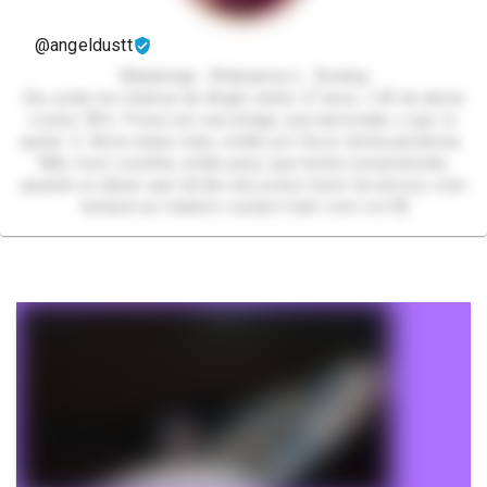
@angeldustt
Webamiga - Webnamoro - Sexting
Oie, pode me chamar de Angel, tenho 27 anos, 1,50 de altura
e peso 78,5.. Posso ser sua amiga, sua namorada, o que vc
quiser :3 Nova nesse meio, então por favor, tenha paciência..
Não moro sozinha, então peço que tenha compreensão
quando eu disser que tal dia nao posso fazer tal serviço, mas
tentarei ao máximo cumprir tudo com vcs 🥰