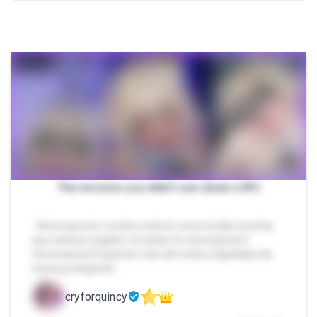
The mission you didn't see (Anal e DP)
- Neste pacote, Lumine está em uma missão secreta,
que nenhum jogador viu ainda. A recompensa é
extremamente grande, mas até onde a dignidade da
nossa protagonist…
cryforquincy