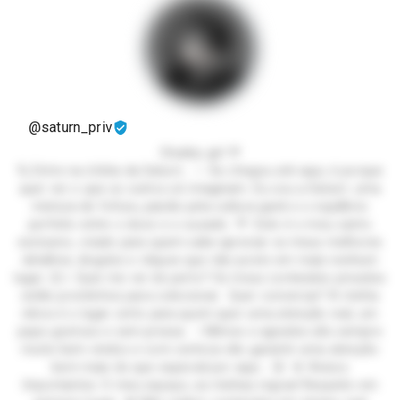
@saturn_priv
Chubby girl 💜
🪐 Entre na órbita da Saturn... ✨ Se chegou até aqui, é porque
quer ver o que os outros só imaginam. Eu sou a Saturn: uma
mistura de fofura, paixão pela cultura geek e o equilíbrio
perfeito entre o doce e o ousado. 💜 Este é o meu canto
exclusivo, criado para quem sabe apreciar os meus melhores
detalhes, ângulos e cliques que não posto em mais nenhum
lugar. 😉⭐ Quer me ver de perto? Os meus conteúdos privados
estão prontinhos para colecionar. Quer conversar? A minha
inbox é o lugar certo para quem quer uma atenção real, um
papo gostoso e sem pressa. ✨Mimos e agrados são sempre
muito bem-vindos e com certeza vão garantir uma atenção
bem mais do que especial por aqui... 😘 🚨 Avisos
Importantes: O meu espaço, as minhas regras! Respeito em