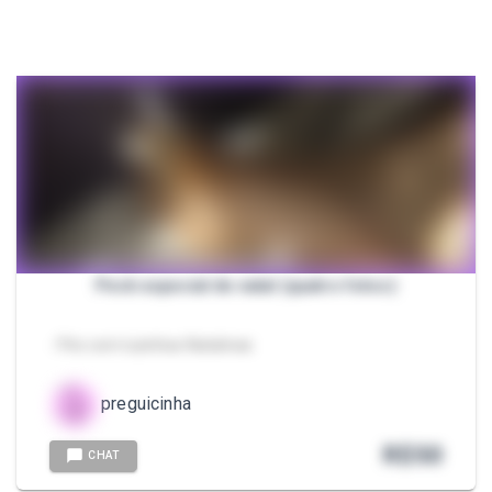
Peck especial de natal (quatro fotos)
- Pés com luzinhas Natalinas
preguicinha
R$
50
CHAT