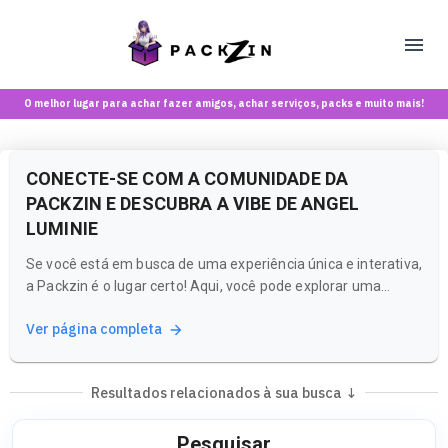
O melhor lugar para achar fazer amigos, achar serviços, packs e muito mais!
CONECTE-SE COM A COMUNIDADE DA
PACKZIN E DESCUBRA A VIBE DE ANGEL
LUMINIE
Se você está em busca de uma experiência única e interativa,
a Packzin é o lugar certo! Aqui, você pode explorar uma
comunidade vibrante e cheia de energia, onde a conexão
Ver página completa
entre pessoas é o que mais importa. Muitas pessoas chegam
à Packzin buscando por criadores como Angel Luminie, e isso
mostra...
Resultados relacionados à sua busca ↓
Pesquisar