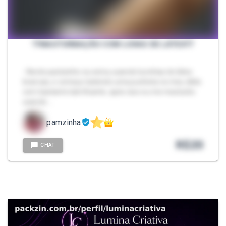
🤍MASTURBAÇÃO COM LUVAS DE LÁTEX🤍
- Neste packzinho eu estou usando luvinhas de látex
brancas, e começo batendo uma punheta no meu dildo
com bastante lubrificante, após isso eu me masturbo
usando …
pamzinha
R$
20
CHAT