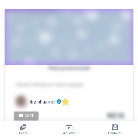
Pack promocional
- Várias fotinhas em vários angulos
lilizinhaamor
R$
10
CHAT
Feed
Ao vivo
Explorar