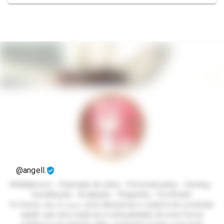
@angell.
WebNamoro - Chamada de vídeo - Personalizados - Sexting -
Humilhação - Avaliação - Plaquinha - FootFetish
Oi mores, sou a 𝐴𝑛𝑔𝑒𝑙, uma dançarina e criadora de conteúdo
adulto que ama explorar a sensualidade de uma forma