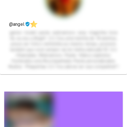
@angel.
gamer- model- packs- webnamoro- sexy- magrinha- loira
Oii, eu sou a Angel! 🧝🏻‍♀️ Sou uma loirinha de 18 aninhos,
posso ser fofa e ninfetinha ao mesmo tempo, prometo
também que você sempre vai ter minha atenção! 🤭 🧝🏻‍♀️
•Chamadas •Webnamoro •Packs •Vídeos explícitos
•Conteúdos solo/Acompanhada •Packs personalizados
•Audios •Plaquinhas 🧝🏻‍♀️ Vou adorar ser sua companhia!🤍