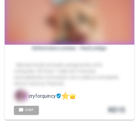
Enfermeira Lumine - Pack antigo
- Apenas sendo sensual e perigosa ela vai te
conquistar. 20 fotos + vídeo de 2 minutos
sensualizando e brincando com a saliva e simulando
sêmen na boca. Pack ant…
cryforquincy
R$
15
CHAT