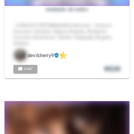
avaliação de nudes
- CONSULTE DISPONIBILIDADE Adicional: ⭐ Homem:
Grossura, Tamanho, Higiene, Ângulos, Ambiente,
Formato e Nota Geral ⭐ Mulher: Depilação, Ângulos,
Ambien…
devilcherry9
R$
20
CHAT