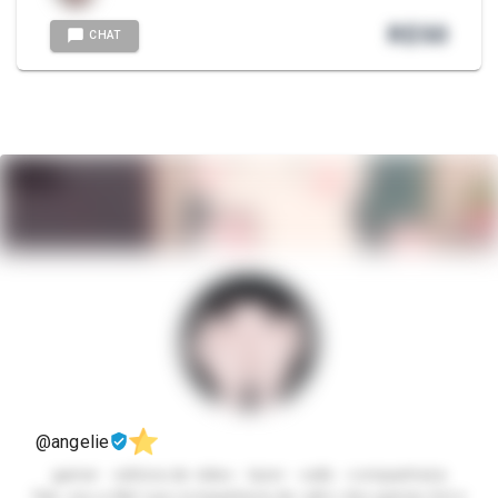
R$
50
CHAT
@angelie
gamer - editora de vídeo - lazer - calls - companheira
Oiie, sou a lilie! sua companheira de call e dos games (lol e