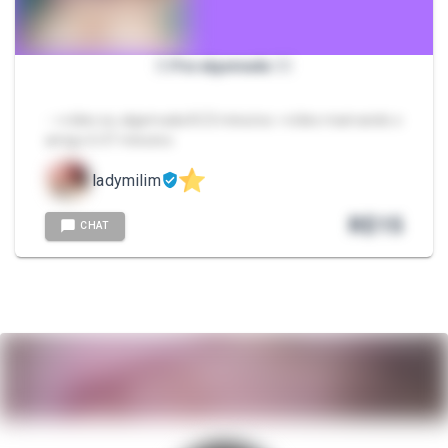
⛓️‍💥Fui algemada ⛓️‍💥
- ⭐vídeo eu algemada 8:23 minutos ⭐vídeo mamando o
amigo 6:37 minutos
ladymilim
R$
15
CHAT