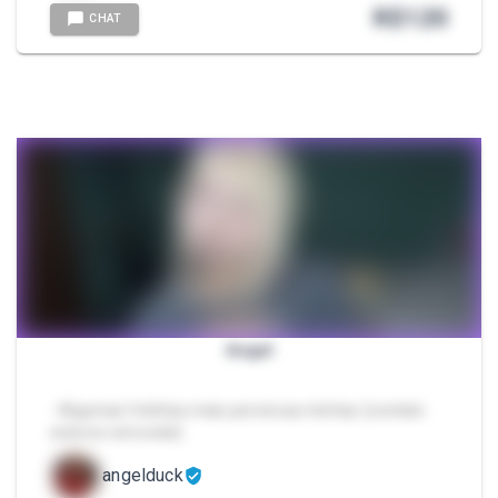
R$
120
CHAT
Angel
- Algumas fotinhas mais perversas minhas. [contato
externo removido]
angelduck