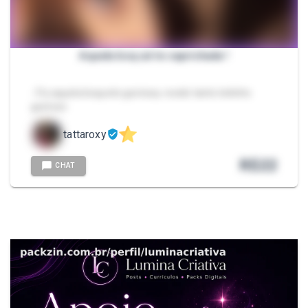
Aquela boq ué te caprichada !
- Fiz aquela boquete gostosa, recebi tanto leitinho
gostoso
tattaroxy
R$
22
CHAT