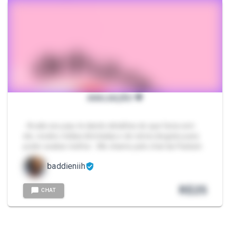
AVALIAÇÃO 💗
- Avalio seu pau te dando detalhes do que faria com
ele, recebo mídias ilimitadas e de vários ângulos para
poder avaliar melhor… Me chame pelo chat da Packzin.
baddieniih
R$
25
CHAT