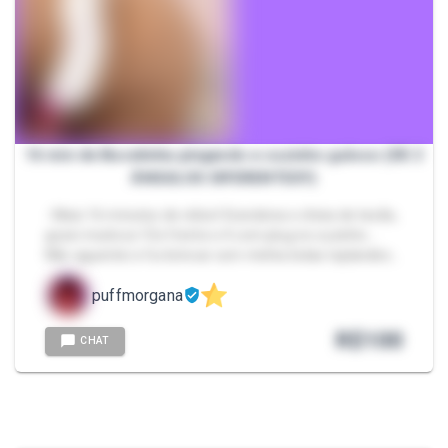
16 min de Bucetinha pingando e cuzinho guloso (DE 2
ÂNGULOS DIFERENTES!!)
- Mais 16 minutos de vídeo! Grandona e cheia de tesão,
gozei muitooo ! De frente e 4 com plug no cuzinho....
Não aguentei e fui brincar com minha bolas taylandes…
puffmorgana
R$
100
CHAT