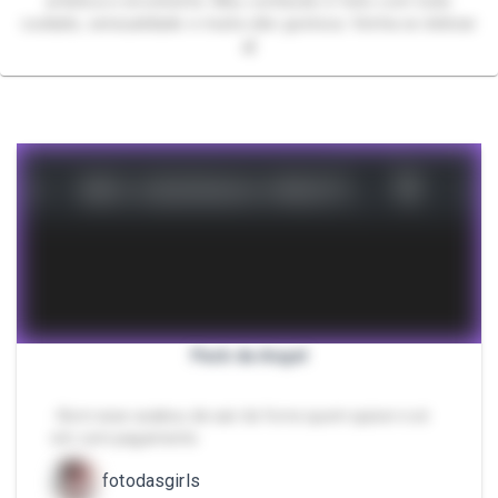
artística e envolvente. Meu conteúdo é feito com todo
cuidado, sensualidade e muita vibe gostosa. Venha se deliciar
🍒
Pack da Angel
- Bom esse acabou de sair do forno quem quiser e só
vim com pagamento
fotodasgirls