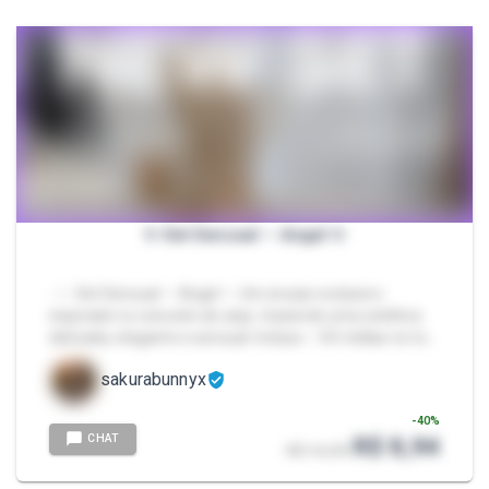
✨ Set Sensual — Angel ✨
- ✨ Set Sensual — Angel ✨ Um ensaio exclusivo
inspirado no conceito de anjo, trazendo uma estética
delicada, elegante e sensual. Incluso: • 54 mídias no to…
sakurabunnyx
-
40
%
CHAT
R$ 8,94
R$ 14,90