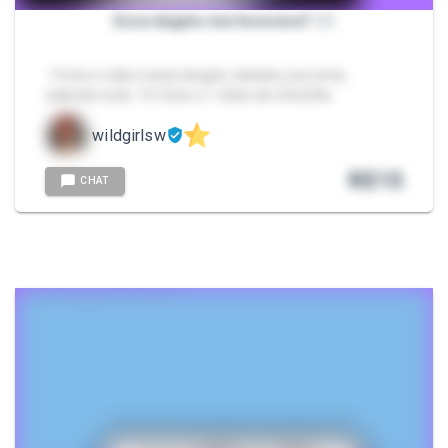
Esse ângulo me favorece? 😶‍🌫️
- Fotos e vídeo nesse ângulo, debaixo pra cima,
exibindo tudo. 15 fotos e 1 vídeo de 2min24s.
wildgirlsw
R$
15
CHAT