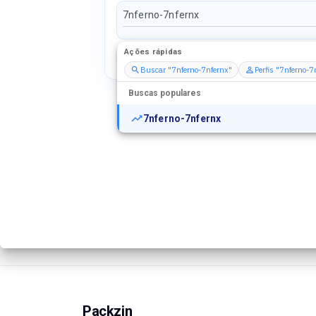
Ações rápidas
Perfis
Serviços
Packs
Buscar "7nferno-7nfernx"
Perfis "7nferno-7
Buscas populares
7nferno-7nfernx
Packzin