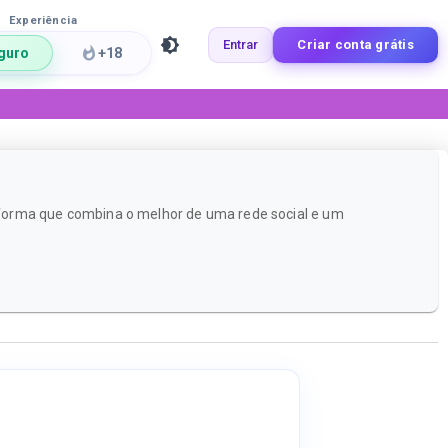
Experiência
Entrar
Criar conta grátis
guro
+18
aforma que combina o melhor de uma rede social e um