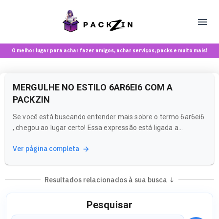
O melhor lugar para achar fazer amigos, achar serviços, packs e muito mais!
MERGULHE NO ESTILO 6AR6EI6 COM A
PACKZIN
Se você está buscando entender mais sobre o termo 6ar6ei6
, chegou ao lugar certo! Essa expressão está ligada a
tendências e memes que estão bombando na internet,
Ver página completa
refletindo um estilo vibrante e contemporâneo. Na Packzin,
você pode explorar conteúdos que capturam essa essência e
muito mais.
Resultados relacionados à sua busca ↓
Pesquisar