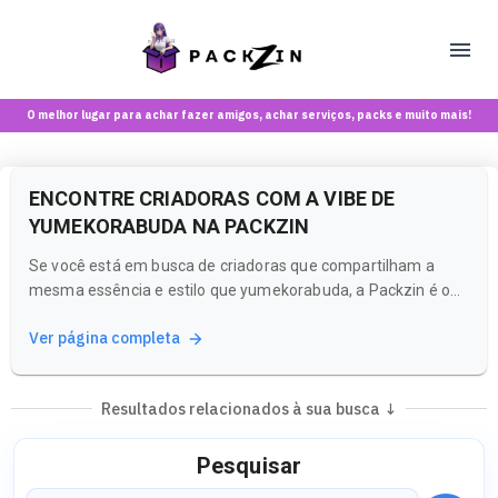
O melhor lugar para achar fazer amigos, achar serviços, packs e muito mais!
ENCONTRE CRIADORAS COM A VIBE DE
YUMEKORABUDA NA PACKZIN
Se você está em busca de criadoras que compartilham a
mesma essência e estilo que yumekorabuda, a Packzin é o
lugar ideal para você. Nossa plataforma é uma rede social e
Ver página completa
marketplace, onde você pode explorar uma variedade de
perfis e conteúdos que refletem a vibe que você procura.
Resultados relacionados à sua busca ↓
Pesquisar