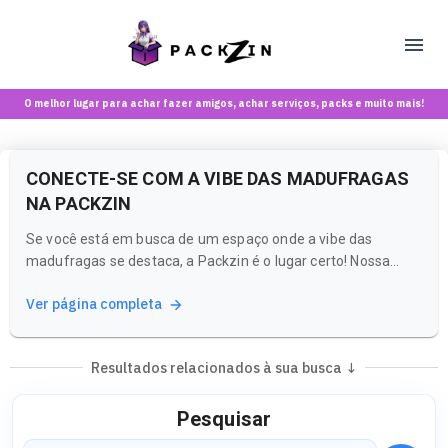
O melhor lugar para achar fazer amigos, achar serviços, packs e muito mais!
CONECTE-SE COM A VIBE DAS MADUFRAGAS
NA PACKZIN
Se você está em busca de um espaço onde a vibe das
madufragas se destaca, a Packzin é o lugar certo! Nossa
plataforma é uma rede social e marketplace voltada para
Ver página completa
maiores de 18 anos, onde você pode explorar conteúdos e
comunidades que refletem a energia e o estilo que você
procura.
Resultados relacionados à sua busca ↓
Pesquisar