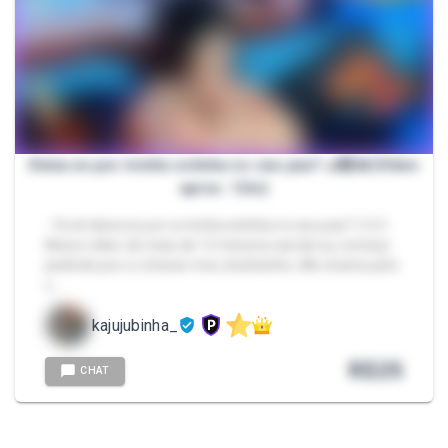
Deixa eu por minha solinha no seu pau? 🦶🏻🍌(Video
aprox. 12m)
- Você deixa eu por a minha solinha no seu pau? 👉🏻👈🏻
Nesse vídeo de mais de 12 minutos aonde eu começo
pedindo pra vc cheirar meu chulézinho, Me chame pelo
c…
kajujubinha_
R$
25
CHAT