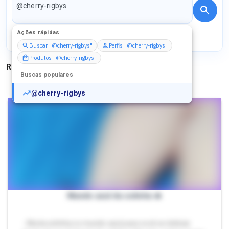
Ações rápidas
Perfis
Serviços
Packs
Buscar "@cherry-rigbys"
Perfis "@cherry-rigbys"
Produtos "@cherry-rigbys"
Resultados para
"
@cherry-rigbys
"
Buscas populares
@cherry-rigbys
Mundo azul da solinha 🔥
- Muita solinha no mundo azul para você se deliciar.