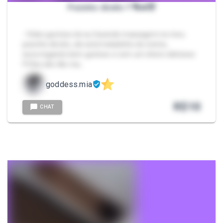
Pezinho direito !! 👣🔥😈
- Vídeo gostoso de eu fazendo massagem no meu
pezinho direito, ele está meladinho de creme,
escorregando bem gostoso e com um cheiro delicioso
!!! Eles são tão ma…
goddess.mia
R$
10
CHAT