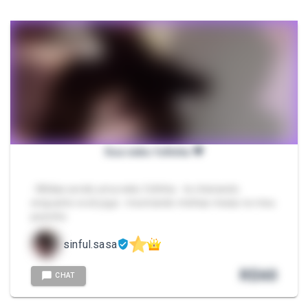
Sua neko fofinha 💗
- Mídias sendo uma neko fofinha - te cheirando
enquanto você joga - mostrando minhas meias no meu
pezinho
sinful.sasa
R$
60
CHAT