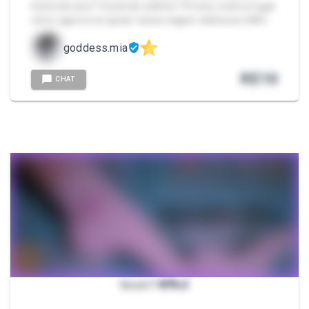
Gosta de azul ? Gosta de solinha ? Pronto, está no lugar
certo, agora é só gozar nessa viagem deliciosa e MUI…
goddess.mia
R$
10
CHAT
Sock !! 👅👣🧦