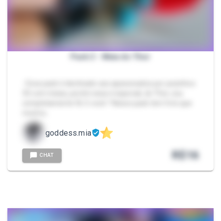
Pack 2 - Meia do Thor
- Esse pack é destinado aos apaixonados por pezinhos
35 com meias, porém essa é especial, do Thor, sou
completamente fã. E você ? Nesse pack tem foto que
mostra…
goddess.mia
R$
16
CHAT