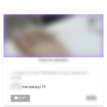
Pack do pézinho
- Comprei um novo hidratante ele esta cheirando a
cereija
mariaaraujo19
R$
5
CHAT