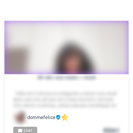
All star sem meias = chulé
- Vídeo de 5 minutos te instigando a cheirar meu chulé
após usar meu all star sem meias durante o dia todo.
Com direito a solinhas, unhas naturais, humilhação lev…
dommefelice
R$
61
CHAT