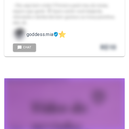
- Olá, seja bem vindo !! Primeiro pack meu de meias,
espero que goste. 😈 Quero sentir você beijando,
cheirando e lambendo bem gostoso os meus pezinhos,
eles sã…
goddess.mia
R$
10
CHAT