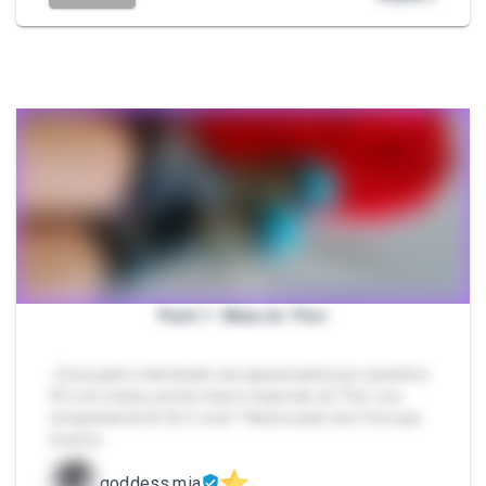
Pack 1- Meia do Thor
- Esse pack é destinado aos apaixonados por pezinhos
35 com meias, porém essa é especial, do Thor, sou
completamente fã. E você ? Nesse pack tem foto que
mostra…
goddess.mia