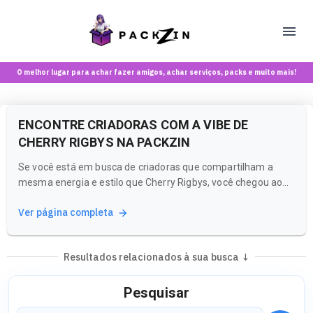
O melhor lugar para achar fazer amigos, achar serviços, packs e muito mais!
ENCONTRE CRIADORAS COM A VIBE DE
CHERRY RIGBYS NA PACKZIN
Se você está em busca de criadoras que compartilham a
mesma energia e estilo que Cherry Rigbys, você chegou ao
lugar certo! A Packzin é uma plataforma que combina rede
Ver página completa
social e marketplace, perfeita para quem busca conteúdos e
experiências únicas.
Resultados relacionados à sua busca ↓
Pesquisar