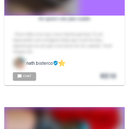
Só quero seu pau suado
- Esse vídeo é só seu, meu marido gostoso. Eu te
esperando com a lingerie linda que você me deu…
aquela que eu sei que você ama me ver usando. Você
chegou do …
nath.bisterco
R$
10
CHAT