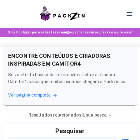
O melhor lugar para achar fazer amigos, achar serviços, packs e muito mais!
ENCONTRE CONTEÚDOS E CRIADORAS
INSPIRADAS EM CAMITOR4
Se você está buscando informações sobre a criadora
Camitor4, saiba que muitos usuários chegam à Packzin com
a intenção de explorar conteúdos e estilos que ela
Ver página completa
representa. A Packzin é o lugar ideal para descobrir criadoras
e comunidades que compartilham vibes semelhantes!
Resultados relacionados à sua busca ↓
Pesquisar