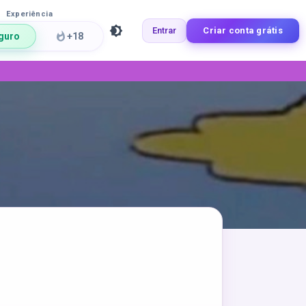
Experiência
Entrar
Criar conta grátis
guro
+18