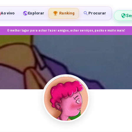
Ao vivo
Explorar
Ranking
Procurar
Se
O melhor lugar para achar fazer amigos, achar serviços, packs e muito mais!